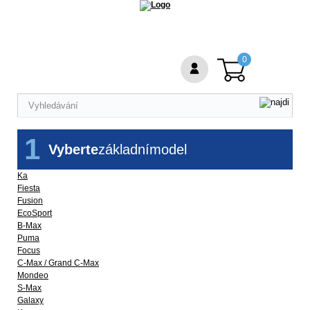
0
1
Vyberte
základní
model
Ka
Fiesta
Fusion
EcoSport
B-Max
Puma
Focus
C-Max / Grand C-Max
Mondeo
S-Max
Galaxy