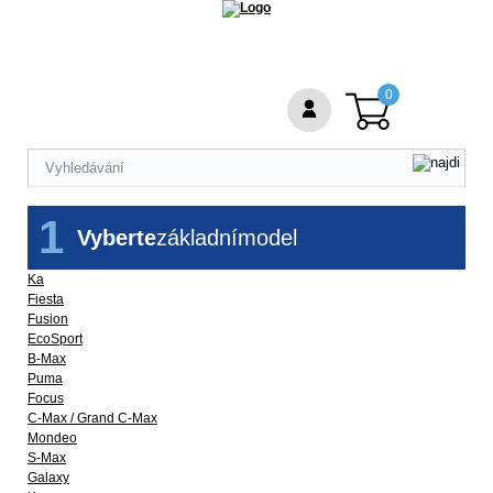
0
1
Vyberte
základní
model
Ka
Fiesta
Fusion
EcoSport
B-Max
Puma
Focus
C-Max / Grand C-Max
Mondeo
S-Max
Galaxy