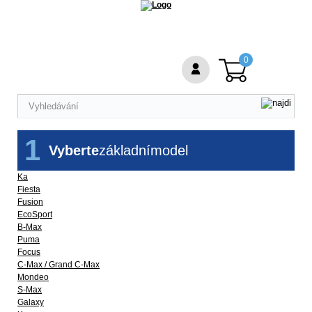
0
1
Vyberte
základní
model
Ka
Fiesta
Fusion
EcoSport
B-Max
Puma
Focus
C-Max / Grand C-Max
Mondeo
S-Max
Galaxy