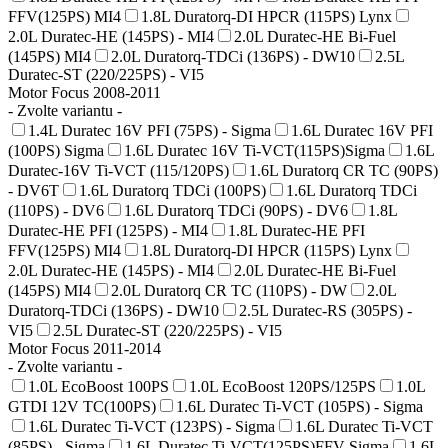
FFV(125PS) MI4
1.8L Duratorq-DI HPCR (115PS) Lynx
2.0L Duratec-HE (145PS) - MI4
2.0L Duratec-HE Bi-Fuel
(145PS) MI4
2.0L Duratorq-TDCi (136PS) - DW10
2.5L
Duratec-ST (220/225PS) - VI5
Motor Focus 2008-2011
- Zvolte variantu -
1.4L Duratec 16V PFI (75PS) - Sigma
1.6L Duratec 16V PFI
(100PS) Sigma
1.6L Duratec 16V Ti-VCT(115PS)Sigma
1.6L
Duratec-16V Ti-VCT (115/120PS)
1.6L Duratorq CR TC (90PS)
- DV6T
1.6L Duratorq TDCi (100PS)
1.6L Duratorq TDCi
(110PS) - DV6
1.6L Duratorq TDCi (90PS) - DV6
1.8L
Duratec-HE PFI (125PS) - MI4
1.8L Duratec-HE PFI
FFV(125PS) MI4
1.8L Duratorq-DI HPCR (115PS) Lynx
2.0L Duratec-HE (145PS) - MI4
2.0L Duratec-HE Bi-Fuel
(145PS) MI4
2.0L Duratorq CR TC (110PS) - DW
2.0L
Duratorq-TDCi (136PS) - DW10
2.5L Duratec-RS (305PS) -
VI5
2.5L Duratec-ST (220/225PS) - VI5
Motor Focus 2011-2014
- Zvolte variantu -
1.0L EcoBoost 100PS
1.0L EcoBoost 120PS/125PS
1.0L
GTDI 12V TC(100PS)
1.6L Duratec Ti-VCT (105PS) - Sigma
1.6L Duratec Ti-VCT (123PS) - Sigma
1.6L Duratec Ti-VCT
(85PS) - Sigma
1.6L Duratec Ti-VCT(125PS)FFV-Sigma
1.6L