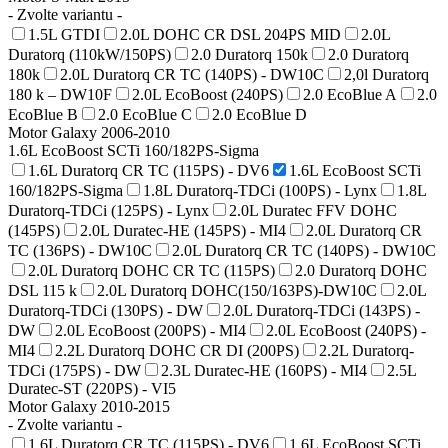
- Zvolte variantu -
1.5L GTDI
2.0L DOHC CR DSL 204PS MID
2.0L
Duratorq (110kW/150PS)
2.0 Duratorq 150k
2.0 Duratorq
180k
2.0L Duratorq CR TC (140PS) - DW10C
2,0l Duratorq
180 k – DW10F
2.0L EcoBoost (240PS)
2.0 EcoBlue A
2.0
EcoBlue B
2.0 EcoBlue C
2.0 EcoBlue D
Motor Galaxy 2006-2010
1.6L EcoBoost SCTi 160/182PS-Sigma
1.6L Duratorq CR TC (115PS) - DV6
1.6L EcoBoost SCTi
160/182PS-Sigma
1.8L Duratorq-TDCi (100PS) - Lynx
1.8L
Duratorq-TDCi (125PS) - Lynx
2.0L Duratec FFV DOHC
(145PS)
2.0L Duratec-HE (145PS) - MI4
2.0L Duratorq CR
TC (136PS) - DW10C
2.0L Duratorq CR TC (140PS) - DW10C
2.0L Duratorq DOHC CR TC (115PS)
2.0 Duratorq DOHC
DSL 115 k
2.0L Duratorq DOHC(150/163PS)-DW10C
2.0L
Duratorq-TDCi (130PS) - DW
2.0L Duratorq-TDCi (143PS) -
DW
2.0L EcoBoost (200PS) - MI4
2.0L EcoBoost (240PS) -
MI4
2.2L Duratorq DOHC CR DI (200PS)
2.2L Duratorq-
TDCi (175PS) - DW
2.3L Duratec-HE (160PS) - MI4
2.5L
Duratec-ST (220PS) - VI5
Motor Galaxy 2010-2015
- Zvolte variantu -
1.6L Duratorq CR TC (115PS) - DV6
1.6L EcoBoost SCTi