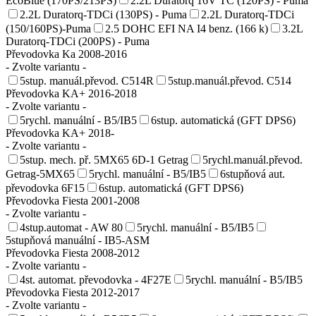
EcoBlue (170PS/213PS)
2.2L Duratorq 16V TC (120PS) - Puma
2.2L Duratorq-TDCi (130PS) - Puma
2.2L Duratorq-TDCi
(150/160PS)-Puma
2.5 DOHC EFI NA I4 benz. (166 k)
3.2L
Duratorq-TDCi (200PS) - Puma
Převodovka Ka 2008-2016
- Zvolte variantu -
5stup. manuál.převod. C514R
5stup.manuál.převod. C514
Převodovka KA+ 2016-2018
- Zvolte variantu -
5rychl. manuální - B5/IB5
6stup. automatická (GFT DPS6)
Převodovka KA+ 2018-
- Zvolte variantu -
5stup. mech. př. 5MX65 6D-1 Getrag
5rychl.manuál.převod.
Getrag-5MX65
5rychl. manuální - B5/IB5
6stupňová aut.
převodovka 6F15
6stup. automatická (GFT DPS6)
Převodovka Fiesta 2001-2008
- Zvolte variantu -
4stup.automat - AW 80
5rychl. manuální - B5/IB5
5stupňová manuální - IB5-ASM
Převodovka Fiesta 2008-2012
- Zvolte variantu -
4st. automat. převodovka - 4F27E
5rychl. manuální - B5/IB5
Převodovka Fiesta 2012-2017
- Zvolte variantu -