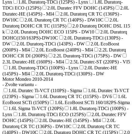
Lynx
1.8L Duratorq-TDCi (125PS) - Lynx
1.8L Duratorq-
TDCi ECO (125PS)
2.0L Duratec FFV DOHC (145PS)
2.0L
Duratec-HE (145PS) - MI4
2.0L Duratorq CR TC (136PS) -
DW10C
2.0L Duratorq CR TC (140PS) - DW10C
2.0L
Duratorq DOHC CR TC (115PS)
2.0 Duratorq DOHC DSL 115
k
2.0L Duratorq DOHC ECO 115PS - DW10
2.0L Duratorq
DOHC(150/163PS)-DW10C
2.0L Duratorq-TDCi (130PS) -
DW
2.0L Duratorq-TDCi (143PS) - DW
2.0L EcoBoost
(200PS) - MI4
2.0L EcoBoost (240PS) - MI4
2.2L Duratorq
DOHC CR DI (200PS)
2.2L Duratorq-TDCi (175PS) - DW
2.3L Duratec-HE (160PS) - MI4
2.5L Duratec-ST (220PS) - VI5
1.8L Duratorq-TDCi (100PS) - Lynx
2.0L Duratec-HE
(145PS) - MI4
2.0L Duratorq-TDCi (130PS) - DW
Motor Mondeo 2010-2014
- Zvolte variantu -
1.6L Duratec Ti-VCT (110PS) - Sigma
1.6L Duratec Ti-VCT
(123PS) - Sigma
1.6L Duratorq CR TC (115PS) - DV6
1.6L
EcoBoost SCTi (150PS)
1.6L EcoBoost SCTi 160/182PS-Sigma
1.6L Sigma Ti-VCT (120PS)
1.8L Duratorq-TDCi (100PS) -
Lynx
1.8L Duratorq-TDCi ECO (125PS)
2.0L Duratec FFV
DOHC (145PS)
2.0L Duratec-HE (145PS) - MI4
2.0L
Duratorq CR TC (136PS) - DW10C
2.0L Duratorq CR TC
(140PS) - DW10C
2.0L Duratorq DOHC CR TC (115PS)
2.0