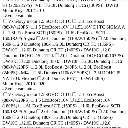
ST (220/225PS) - VI5
2.0L Duratorq-TDCi (136PS) - DW10
Motor Kuga 2012-2016
- Zvolte variantu -
Vznětový motor 1.5 SOHC DI TC
1.5L EcoBoost
(88kW/120PS)
1.5 EcoBoost 16V
1.5L 16V DI TC SIGMA A
1.6L EcoBoost SCTi (150PS)
1.6L EcoBoost SCTi
160/182PS-Sigma
2.0L Duratorq (110kW/150PS)
2.0 Duratorq
150k
2.0 Duratorq 180k
2.0L Duratorq CR TC (136PS) -
DW10C
2.0L Duratorq CR TC (140PS) - DW10C
2.0
Duratorq DOHC DSL 115 k
2.0L Duratorq DOHC(150/163PS)-
DW10C
2,0l Duratorq 180 k – DW10F
2.0L Duratorq-TDCi
(88kW/120PS)
2.0L EcoBoost (240PS)
2.0L EcoBoost
(240PS) - MI4
2.5L Duratec (110kW/150PS)
2,5l DOHC Pi
NA 170 k Flexfuel
2.5L Duratec FFV(110kW/150PS)
Motor Kuga 2016-2020
- Zvolte variantu -
Vznětový motor 1.5 SOHC DI TC
1.5L EcoBoost
(88kW/120PS)
1.5 EcoBoost 16V
1.5L EcoBoost 16V
(180PS)
1.6L EcoBoost SCTi (150PS)
1.6L EcoBoost SCTi
160/182PS-Sigma
2.0L Duratorq (110kW/150PS)
2.0 Duratorq
150k
2.0 Duratorq 180k
2.0L Duratorq CR TC (136PS) -
DW10C
2.0L Duratorq CR TC (140PS) - DW10C
2.0