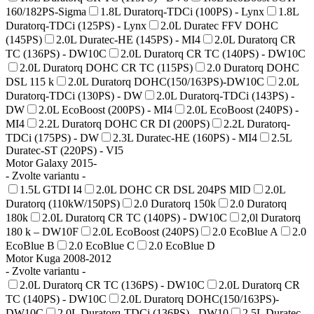
160/182PS-Sigma
1.8L Duratorq-TDCi (100PS) - Lynx
1.8L
Duratorq-TDCi (125PS) - Lynx
2.0L Duratec FFV DOHC
(145PS)
2.0L Duratec-HE (145PS) - MI4
2.0L Duratorq CR
TC (136PS) - DW10C
2.0L Duratorq CR TC (140PS) - DW10C
2.0L Duratorq DOHC CR TC (115PS)
2.0 Duratorq DOHC
DSL 115 k
2.0L Duratorq DOHC(150/163PS)-DW10C
2.0L
Duratorq-TDCi (130PS) - DW
2.0L Duratorq-TDCi (143PS) -
DW
2.0L EcoBoost (200PS) - MI4
2.0L EcoBoost (240PS) -
MI4
2.2L Duratorq DOHC CR DI (200PS)
2.2L Duratorq-
TDCi (175PS) - DW
2.3L Duratec-HE (160PS) - MI4
2.5L
Duratec-ST (220PS) - VI5
Motor Galaxy 2015-
- Zvolte variantu -
1.5L GTDI I4
2.0L DOHC CR DSL 204PS MID
2.0L
Duratorq (110kW/150PS)
2.0 Duratorq 150k
2.0 Duratorq
180k
2.0L Duratorq CR TC (140PS) - DW10C
2,0l Duratorq
180 k – DW10F
2.0L EcoBoost (240PS)
2.0 EcoBlue A
2.0
EcoBlue B
2.0 EcoBlue C
2.0 EcoBlue D
Motor Kuga 2008-2012
- Zvolte variantu -
2.0L Duratorq CR TC (136PS) - DW10C
2.0L Duratorq CR
TC (140PS) - DW10C
2.0L Duratorq DOHC(150/163PS)-
DW10C
2.0L Duratorq-TDCi (136PS) - DW10
2.5L Duratec-