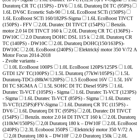
Duratorq CR TC (115PS) - DV6
1.6L Duratorq DI TC (95PS)
1.6L DV6C Econetic Sub-90
1.6L EcoBoost SCTi (150PS)
1.6L EcoBoost SCTi 160/182PS-Sigma
1.6L EcoBoost TIVCT
(150PS) - FFV
2.0L Duratec DI TIVCT (154PS)
Benzín.
motor 2.0 I4 DI TIVCT 160 k
2.0L Duratorq CR TC (136PS) -
DW10C
2.0 Duratorq DOHC DSL 115 k
2.0L Duratorq CR
TC (140PS) - DW10C
2.0L Duratorq DOHC(150/163PS)-
DW10C
2.0L EcoBoost (240PS)
Elektrický motor 350 V/72 A
Motor Focus 2014-2018
- Zvolte variantu -
1.0L EcoBoost 100PS
1.0L EcoBoost 120PS/125PS
1.0L
GTDI 12V TC(100PS)
1.5L Duratorq (77kW/105PS)
1.5L
Duratorq-TDCi (88kW/120PS)
1.5 EcoBoost 16V
1.5L 16V
DI TC SIGMA A
1.5L SOHC DI TC Diesel 95PS
1.6L
Duratec Ti-VCT (105PS) - Sigma
1.6L Duratec Ti-VCT (123PS)
- Sigma
1.6L Duratec Ti-VCT (85PS) - Sigma
1.6L Duratec
Ti-VCT(125PS)FFV-Sigma
1.6L Duratorq CR TC (115PS) -
DV6
1.6L Duratorq DI TC (95PS)
2.0L Duratec DI TIVCT
(154PS)
Benzín. motor 2.0 I4 DI TIVCT 160 k
2.0L Duratorq
(110kW/150PS)
2,0l Duratorq 180 k – DW10F
2.0L EcoBoost
(240PS)
2.3L Ecoboost 350PS
Elektrický motor 350 V/72 A
2,0l Duratorq 180 k – DW10F
2.0 Duratorq 150k
2.0L