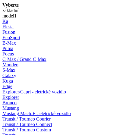
Vyberte
základní
model
1
Ka
Fiesta
Fusion
EcoSport
B-Max
Puma
Focus
C-Max / Grand C-Max
Mondeo
S-Max
Galaxy
Kuga
Edge
Explorer/Capri - eletrické vozidlo
Explorer
Bronco
Mustang
Mustang Mach-E - eletrické vozidlo
Transit / Tourneo Courier
Transit / Tourneo Connect
Transit / Tourneo Custom