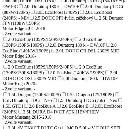
Duratorq DOHC DSL 115 k
2.0L Duratorq DOHC(150/163PS)-
DW10C
2,0l Duratorq 180 k – DW10F
2.0L Duratorq-TDCi
(88kW/120PS)
2.0L EcoBoost (240PS)
2.0L EcoBoost
(240PS) - MI4
2.5 DOHC PFI 4válc. zážehový
2.5L Duratec
FFV(110kW/150PS)
Motor Edge 2015-2018
- Zvolte variantu -
2.0 EcoBlue (105PS/150PS/240PS)
2.0 EcoBlue
(130PS/150PS/180PS)
2,0l Duratorq 180 k – DW10F
2.0
EcoBlue (140KW/190PS)
2.0L DOHC CR DSL 230PS MID
Motor Edge 2018-
- Zvolte variantu -
2.0 EcoBlue (105PS/150PS/240PS)
2.0 EcoBlue
(130PS/150PS/180PS)
2.0 EcoBlue (140KW/190PS)
2.0L
DOHC CR DSL 230PS MID
2,0l Duratorq 180 k – DW10F
Motor Kuga 2020-
- Zvolte variantu -
1.5L Dragon (150PS/200PS)
1.5L Dragon (175/180PS)
1.5L Duratorq-TDCi - Neo
1,5l Duratorq TDCi (75k) – Neo
1.5L GTDI
2.0 EcoBlue A
2.0 EcoBlue B
2.0L EcoBoost
(240PS)
2.5L DURA D4 IVCT ATK HEV/PHEV
Motor Mustang 2015-2018
- Zvolte variantu -
2.3L 4V TI-VCT DI TC Gas
MOD 5.0L-4V DOHC SEFI