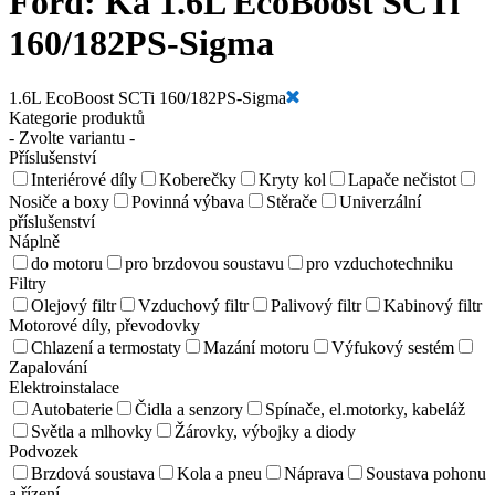
Ford:
Ka 1.6L EcoBoost SCTi
160/182PS-Sigma
1.6L EcoBoost SCTi 160/182PS-Sigma
Kategorie produktů
- Zvolte variantu -
Příslušenství
Interiérové díly
Koberečky
Kryty kol
Lapače nečistot
Nosiče a boxy
Povinná výbava
Stěrače
Univerzální
příslušenství
Náplně
do motoru
pro brzdovou soustavu
pro vzduchotechniku
Filtry
Olejový filtr
Vzduchový filtr
Palivový filtr
Kabinový filtr
Motorové díly, převodovky
Chlazení a termostaty
Mazání motoru
Výfukový sestém
Zapalování
Elektroinstalace
Autobaterie
Čidla a senzory
Spínače, el.motorky, kabeláž
Světla a mlhovky
Žárovky, výbojky a diody
Podvozek
Brzdová soustava
Kola a pneu
Náprava
Soustava pohonu
a řízení