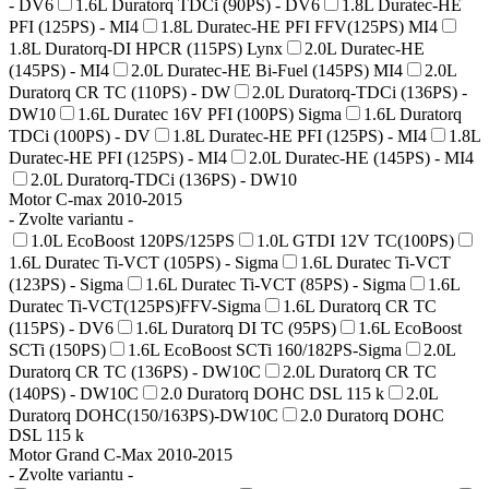
- DV6
1.6L Duratorq TDCi (90PS) - DV6
1.8L Duratec-HE
PFI (125PS) - MI4
1.8L Duratec-HE PFI FFV(125PS) MI4
1.8L Duratorq-DI HPCR (115PS) Lynx
2.0L Duratec-HE
(145PS) - MI4
2.0L Duratec-HE Bi-Fuel (145PS) MI4
2.0L
Duratorq CR TC (110PS) - DW
2.0L Duratorq-TDCi (136PS) -
DW10
1.6L Duratec 16V PFI (100PS) Sigma
1.6L Duratorq
TDCi (100PS) - DV
1.8L Duratec-HE PFI (125PS) - MI4
1.8L
Duratec-HE PFI (125PS) - MI4
2.0L Duratec-HE (145PS) - MI4
2.0L Duratorq-TDCi (136PS) - DW10
Motor C-max 2010-2015
- Zvolte variantu -
1.0L EcoBoost 120PS/125PS
1.0L GTDI 12V TC(100PS)
1.6L Duratec Ti-VCT (105PS) - Sigma
1.6L Duratec Ti-VCT
(123PS) - Sigma
1.6L Duratec Ti-VCT (85PS) - Sigma
1.6L
Duratec Ti-VCT(125PS)FFV-Sigma
1.6L Duratorq CR TC
(115PS) - DV6
1.6L Duratorq DI TC (95PS)
1.6L EcoBoost
SCTi (150PS)
1.6L EcoBoost SCTi 160/182PS-Sigma
2.0L
Duratorq CR TC (136PS) - DW10C
2.0L Duratorq CR TC
(140PS) - DW10C
2.0 Duratorq DOHC DSL 115 k
2.0L
Duratorq DOHC(150/163PS)-DW10C
2.0 Duratorq DOHC
DSL 115 k
Motor Grand C-Max 2010-2015
- Zvolte variantu -