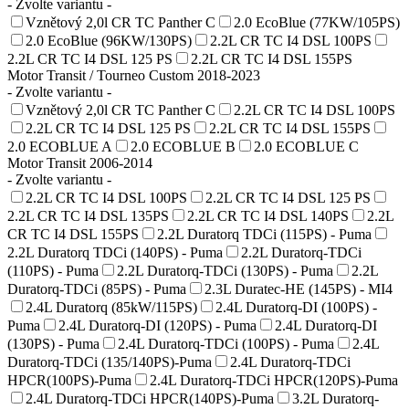
- Zvolte variantu -
Vznětový 2,0l CR TC Panther C
2.0 EcoBlue (77KW/105PS)
2.0 EcoBlue (96KW/130PS)
2.2L CR TC I4 DSL 100PS
2.2L CR TC I4 DSL 125 PS
2.2L CR TC I4 DSL 155PS
Motor Transit / Tourneo Custom 2018-2023
- Zvolte variantu -
Vznětový 2,0l CR TC Panther C
2.2L CR TC I4 DSL 100PS
2.2L CR TC I4 DSL 125 PS
2.2L CR TC I4 DSL 155PS
2.0 ECOBLUE A
2.0 ECOBLUE B
2.0 ECOBLUE C
Motor Transit 2006-2014
- Zvolte variantu -
2.2L CR TC I4 DSL 100PS
2.2L CR TC I4 DSL 125 PS
2.2L CR TC I4 DSL 135PS
2.2L CR TC I4 DSL 140PS
2.2L
CR TC I4 DSL 155PS
2.2L Duratorq TDCi (115PS) - Puma
2.2L Duratorq TDCi (140PS) - Puma
2.2L Duratorq-TDCi
(110PS) - Puma
2.2L Duratorq-TDCi (130PS) - Puma
2.2L
Duratorq-TDCi (85PS) - Puma
2.3L Duratec-HE (145PS) - MI4
2.4L Duratorq (85kW/115PS)
2.4L Duratorq-DI (100PS) -
Puma
2.4L Duratorq-DI (120PS) - Puma
2.4L Duratorq-DI
(130PS) - Puma
2.4L Duratorq-TDCi (100PS) - Puma
2.4L
Duratorq-TDCi (135/140PS)-Puma
2.4L Duratorq-TDCi
HPCR(100PS)-Puma
2.4L Duratorq-TDCi HPCR(120PS)-Puma
2.4L Duratorq-TDCi HPCR(140PS)-Puma
3.2L Duratorq-