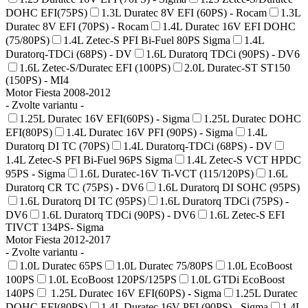
DOHC EFI(75PS)
1.3L Duratec 8V EFI (60PS) - Rocam
1.3L
Duratec 8V EFI (70PS) - Rocam
1.4L Duratec 16V EFI DOHC
(75/80PS)
1.4L Zetec-S PFI Bi-Fuel 80PS Sigma
1.4L
Duratorq-TDCi (68PS) - DV
1.6L Duratorq TDCi (90PS) - DV6
1.6L Zetec-S/Duratec EFI (100PS)
2.0L Duratec-ST ST150
(150PS) - MI4
Motor Fiesta 2008-2012
- Zvolte variantu -
1.25L Duratec 16V EFI(60PS) - Sigma
1.25L Duratec DOHC
EFI(80PS)
1.4L Duratec 16V PFI (90PS) - Sigma
1.4L
Duratorq DI TC (70PS)
1.4L Duratorq-TDCi (68PS) - DV
1.4L Zetec-S PFI Bi-Fuel 96PS Sigma
1.4L Zetec-S VCT HPDC
95PS - Sigma
1.6L Duratec-16V Ti-VCT (115/120PS)
1.6L
Duratorq CR TC (75PS) - DV6
1.6L Duratorq DI SOHC (95PS)
1.6L Duratorq DI TC (95PS)
1.6L Duratorq TDCi (75PS) -
DV6
1.6L Duratorq TDCi (90PS) - DV6
1.6L Zetec-S EFI
TIVCT 134PS- Sigma
Motor Fiesta 2012-2017
- Zvolte variantu -
1.0L Duratec 65PS
1.0L Duratec 75/80PS
1.0L EcoBoost
100PS
1.0L EcoBoost 120PS/125PS
1.0L GTDi EcoBoost
140PS
1.25L Duratec 16V EFI(60PS) - Sigma
1.25L Duratec
DOHC EFI(80PS)
1.4L Duratec 16V PFI (90PS) - Sigma
1.4L