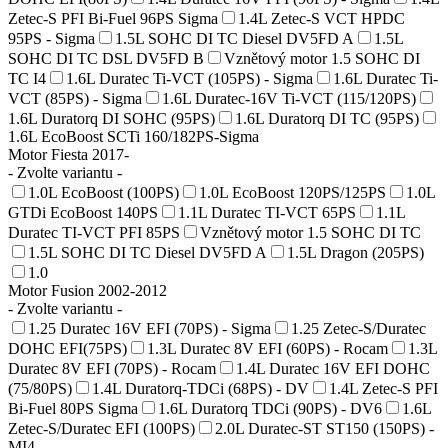
Zetec-S PFI Bi-Fuel 96PS Sigma
1.4L Zetec-S VCT HPDC
95PS - Sigma
1.5L SOHC DI TC Diesel DV5FD A
1.5L
SOHC DI TC DSL DV5FD B
Vznětový motor 1.5 SOHC DI
TC I4
1.6L Duratec Ti-VCT (105PS) - Sigma
1.6L Duratec Ti-
VCT (85PS) - Sigma
1.6L Duratec-16V Ti-VCT (115/120PS)
1.6L Duratorq DI SOHC (95PS)
1.6L Duratorq DI TC (95PS)
1.6L EcoBoost SCTi 160/182PS-Sigma
Motor Fiesta 2017-
- Zvolte variantu -
1.0L EcoBoost (100PS)
1.0L EcoBoost 120PS/125PS
1.0L
GTDi EcoBoost 140PS
1.1L Duratec TI-VCT 65PS
1.1L
Duratec TI-VCT PFI 85PS
Vznětový motor 1.5 SOHC DI TC
1.5L SOHC DI TC Diesel DV5FD A
1.5L Dragon (205PS)
1.0
Motor Fusion 2002-2012
- Zvolte variantu -
1.25 Duratec 16V EFI (70PS) - Sigma
1.25 Zetec-S/Duratec
DOHC EFI(75PS)
1.3L Duratec 8V EFI (60PS) - Rocam
1.3L
Duratec 8V EFI (70PS) - Rocam
1.4L Duratec 16V EFI DOHC
(75/80PS)
1.4L Duratorq-TDCi (68PS) - DV
1.4L Zetec-S PFI
Bi-Fuel 80PS Sigma
1.6L Duratorq TDCi (90PS) - DV6
1.6L
Zetec-S/Duratec EFI (100PS)
2.0L Duratec-ST ST150 (150PS) -
MI4