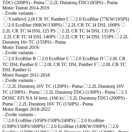
TDCi (200PS) - Puma
2.2L Duratorq-TDCi (85PS) - Puma
Motor Transit 2014-2019
- Zvolte variantu -
Vznětový 2,0l CR TC Panther C
2.0 EcoBlue (77KW/105PS)
2.0 EcoBlue (96KW/130PS)
2.2L CR TC I4 DSL 100PS
2.2L CR TC I4 DSL 125 PS
2.2L CR TC I4 DSL 135 PS
2.2L CR TC I4 DSL 140PS
2.2L CR TC I4 DSL 155PS
2.2L
Duratorq 16v TC (155PS) - Puma
Motor Transit 2019-
- Zvolte variantu -
2.0 EcoBlue B
2.0 EcoBlue C
2.0 EcoBlue D
2.0L CR
TC DSL Panther E
2.0L CR TC DSL Panther F
2.0L CR TC
DSL Panther G
Motor Ranger 2011-2018
- Zvolte variantu -
2.2L Duratorq 16V TC (120PS) - Puma
2.2L Duratorq 16V
TC (150PS) - Puma
2.2L Duratorq-TDCi (130PS) - Puma
2.5
DOHC EFI NA I4 benz. (166 k)
3.2L Duratorq-TDCi (200PS) -
Puma
2.2L Duratorq 16V TC (150PS) - Puma
Motor Ranger 2018-2022
- Zvolte variantu -
2.0 EcoBlue (105PS/150PS/240PS)
2.0 EcoBlue
(130PS/150PS/180PS)
2.0 EcoBlue (140KW/190PS)
2.0