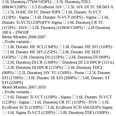
1.5L Duratorq (77kW/105PS)
1.5L Duratorq-TDCi
(88kW/120PS)
1.5 EcoBoost 16V
1.5L 16V DI TC SIGMA A
1.5L SOHC DI TC Diesel 95PS
1.6L Duratec Ti-VCT
(123PS) - Sigma
1.6L Duratec Ti-VCT (85PS) - Sigma
1.6L
Duratec Ti-VCT(125PS)FFV-Sigma
1.6L Duratorq CR TC
(115PS) - DV6
2.0L Duratorq (110kW/150PS)
2,0l Duratorq
180 k – DW10F
Motor Mondeo 2000-2007
- Zvolte variantu -
1.8L Duratec HE SCI (130PS)
1.8L Duratec HE SFI (110PS)
1.8L Duratec HE SFI (125PS)
2.0L Duratec HE SEFI
(145PS)
2.0L Duratorq DI (115PS)
2.0L Duratorq DI (90PS)
2.0L Duratorq DI CR (130PS)
Duratorq DI 2,0 HPCR (115 k)
2.0L Duratorq DI HPCR (125PS)
2.0L Duratorq TDCI
(90PS)
2.2L Duratorq 16V TC (150PS) - Puma
2.5L Duratec
EFI (170PS)
3.0L Duratec SE EFI (200PS)
3.0L Duratec ST
EFI (220PS)
Motor Mondeo 2007-2010
- Zvolte variantu -
1.6L Duratec Ti-VCT (110PS) - Sigma
1.6L Duratec Ti-VCT
(123PS) - Sigma
1.6L Duratorq CR TC (115PS) - DV6
1.6L
EcoBoost SCTi (150PS)
1.6L EcoBoost SCTi 160/182PS-Sigma
1.6L Sigma Ti-VCT (120PS)
1.8L Duratorq-TDCi (100PS) -