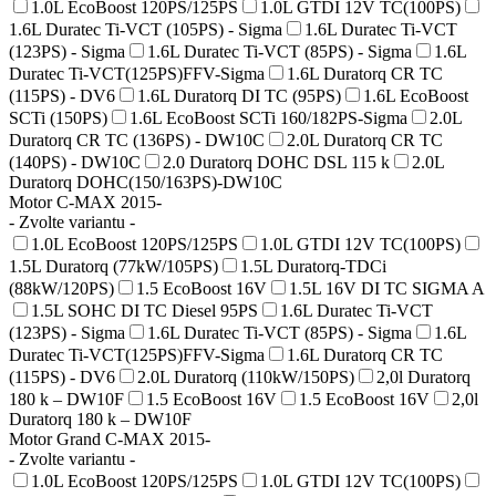
1.0L EcoBoost 120PS/125PS
1.0L GTDI 12V TC(100PS)
1.6L Duratec Ti-VCT (105PS) - Sigma
1.6L Duratec Ti-VCT
(123PS) - Sigma
1.6L Duratec Ti-VCT (85PS) - Sigma
1.6L
Duratec Ti-VCT(125PS)FFV-Sigma
1.6L Duratorq CR TC
(115PS) - DV6
1.6L Duratorq DI TC (95PS)
1.6L EcoBoost
SCTi (150PS)
1.6L EcoBoost SCTi 160/182PS-Sigma
2.0L
Duratorq CR TC (136PS) - DW10C
2.0L Duratorq CR TC
(140PS) - DW10C
2.0 Duratorq DOHC DSL 115 k
2.0L
Duratorq DOHC(150/163PS)-DW10C
Motor C-MAX 2015-
- Zvolte variantu -
1.0L EcoBoost 120PS/125PS
1.0L GTDI 12V TC(100PS)
1.5L Duratorq (77kW/105PS)
1.5L Duratorq-TDCi
(88kW/120PS)
1.5 EcoBoost 16V
1.5L 16V DI TC SIGMA A
1.5L SOHC DI TC Diesel 95PS
1.6L Duratec Ti-VCT
(123PS) - Sigma
1.6L Duratec Ti-VCT (85PS) - Sigma
1.6L
Duratec Ti-VCT(125PS)FFV-Sigma
1.6L Duratorq CR TC
(115PS) - DV6
2.0L Duratorq (110kW/150PS)
2,0l Duratorq
180 k – DW10F
1.5 EcoBoost 16V
1.5 EcoBoost 16V
2,0l
Duratorq 180 k – DW10F
Motor Grand C-MAX 2015-
- Zvolte variantu -
1.0L EcoBoost 120PS/125PS
1.0L GTDI 12V TC(100PS)