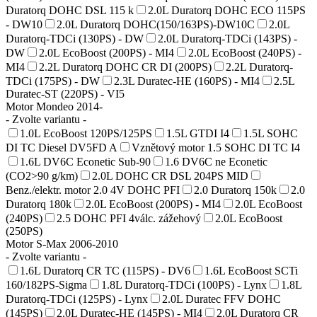
Duratorq DOHC DSL 115 k
2.0L Duratorq DOHC ECO 115PS
- DW10
2.0L Duratorq DOHC(150/163PS)-DW10C
2.0L
Duratorq-TDCi (130PS) - DW
2.0L Duratorq-TDCi (143PS) -
DW
2.0L EcoBoost (200PS) - MI4
2.0L EcoBoost (240PS) -
MI4
2.2L Duratorq DOHC CR DI (200PS)
2.2L Duratorq-
TDCi (175PS) - DW
2.3L Duratec-HE (160PS) - MI4
2.5L
Duratec-ST (220PS) - VI5
Motor Mondeo 2014-
- Zvolte variantu -
1.0L EcoBoost 120PS/125PS
1.5L GTDI I4
1.5L SOHC
DI TC Diesel DV5FD A
Vznětový motor 1.5 SOHC DI TC I4
1.6L DV6C Econetic Sub-90
1.6 DV6C ne Econetic
(CO2>90 g/km)
2.0L DOHC CR DSL 204PS MID
Benz./elektr. motor 2.0 4V DOHC PFI
2.0 Duratorq 150k
2.0
Duratorq 180k
2.0L EcoBoost (200PS) - MI4
2.0L EcoBoost
(240PS)
2.5 DOHC PFI 4válc. zážehový
2.0L EcoBoost
(250PS)
Motor S-Max 2006-2010
- Zvolte variantu -
1.6L Duratorq CR TC (115PS) - DV6
1.6L EcoBoost SCTi
160/182PS-Sigma
1.8L Duratorq-TDCi (100PS) - Lynx
1.8L
Duratorq-TDCi (125PS) - Lynx
2.0L Duratec FFV DOHC
(145PS)
2.0L Duratec-HE (145PS) - MI4
2.0L Duratorq CR