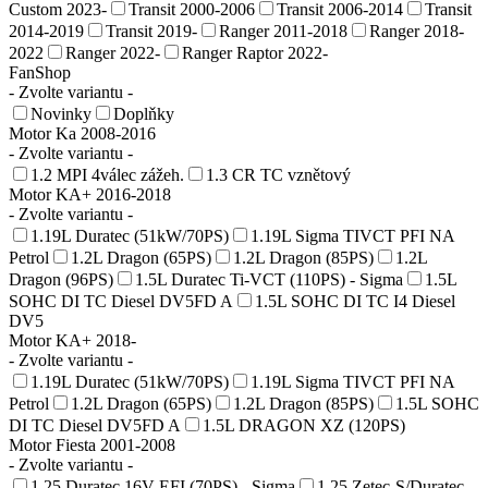
Custom 2023-
Transit 2000-2006
Transit 2006-2014
Transit
2014-2019
Transit 2019-
Ranger 2011-2018
Ranger 2018-
2022
Ranger 2022-
Ranger Raptor 2022-
FanShop
- Zvolte variantu -
Novinky
Doplňky
Motor Ka 2008-2016
- Zvolte variantu -
1.2 MPI 4válec zážeh.
1.3 CR TC vznětový
Motor KA+ 2016-2018
- Zvolte variantu -
1.19L Duratec (51kW/70PS)
1.19L Sigma TIVCT PFI NA
Petrol
1.2L Dragon (65PS)
1.2L Dragon (85PS)
1.2L
Dragon (96PS)
1.5L Duratec Ti-VCT (110PS) - Sigma
1.5L
SOHC DI TC Diesel DV5FD A
1.5L SOHC DI TC I4 Diesel
DV5
Motor KA+ 2018-
- Zvolte variantu -
1.19L Duratec (51kW/70PS)
1.19L Sigma TIVCT PFI NA
Petrol
1.2L Dragon (65PS)
1.2L Dragon (85PS)
1.5L SOHC
DI TC Diesel DV5FD A
1.5L DRAGON XZ (120PS)
Motor Fiesta 2001-2008
- Zvolte variantu -
1.25 Duratec 16V EFI (70PS) - Sigma
1.25 Zetec-S/Duratec