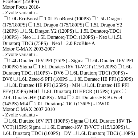
EcoBoost (250PS)
Motor Focus 2018-
- Zvolte variantu -
1.0L EcoBoost
1.0L EcoBoost (100PS)
1.5L Dragon
(175/180PS)
1.5L Dragon (175/180PS)
1.5L Dragon Y2
(120PS)
1.5L Dragon Y2 (120PS)
1.5L Duratorq-TDCi
(100PS) - Neo
1.5L Duratorq-TDCi (120PS) - Neo
1.5L
Duratorq-TDCi (75PS) - Neo
2.0 EcoBlue A
Motor C-MAX 2003-2007
- Zvolte variantu -
1.4L Duratec 16V PFI (75PS) - Sigma
1.6L Duratec 16V PFI
(100PS) Sigma
1.6L Duratec-16V Ti-VCT (115/120PS)
1.6L
Duratorq TDCi (110PS) - DV6
1.6L Duratorq TDCi (90PS) -
DV6
1.6L Zetec-S PFI (100PS
1.8L Duratec HE PFI (120PS)
1.8L Duratec-HE PFI (125PS) - MI4
1.8L Duratec-HE PFI
FFV(125PS) MI4
1.8L Duratorq-DI HPCR (115PS) Lynx
2.0L Duratec-HE (145PS) - MI4
2.0L Duratec-HE Bi-Fuel
(145PS) MI4
2.0L Duratorq-TDCi (136PS) - DW10
Motor C-MAX 2007-2010
- Zvolte variantu -
1.6L Duratec 16V PFI (100PS) Sigma
1.6L Duratec 16V Ti-
VCT(115PS)Sigma
1.6L Duratec-16V Ti-VCT (115/120PS)
1.6L Duratorq TDCi (100PS) - DV
1.6L Duratorq TDCi (110PS)