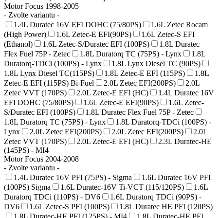
Motor Focus 1998-2005
- Zvolte variantu -
1.4L Duratec 16V EFI DOHC (75/80PS)
1.6L Zetec Rocam
(High Power)
1.6L Zetec-E EFI(90PS)
1.6L Zetec-S EFI
(Ethanol)
1.6L Zetec-S/Duratec EFI (100PS)
1.8L Duratec
Flex Fuel 75P - Zetec
1.8L Duratorq TC (75PS) - Lynx
1.8L
Duratorq-TDCi (100PS) - Lynx
1.8L Lynx Diesel TC (90PS)
1.8L Lynx Diesel TC(115PS)
1.8L Zetec-E EFI (115PS)
1.8L
Zetec-E EFI (115PS) Bi-Fuel
2.0L Zetec EFI(200PS)
2.0L
Zetec VVT (170PS)
2.0L Zetec-E EFI (HC)
1.4L Duratec 16V
EFI DOHC (75/80PS)
1.6L Zetec-E EFI(90PS)
1.6L Zetec-
S/Duratec EFI (100PS)
1.8L Duratec Flex Fuel 75P - Zetec
1.8L Duratorq TC (75PS) - Lynx
1.8L Duratorq-TDCi (100PS) -
Lynx
2.0L Zetec EFI(200PS)
2.0L Zetec EFI(200PS)
2.0L
Zetec VVT (170PS)
2.0L Zetec-E EFI (HC)
2.3L Duratec-HE
(145PS) - MI4
Motor Focus 2004-2008
- Zvolte variantu -
1.4L Duratec 16V PFI (75PS) - Sigma
1.6L Duratec 16V PFI
(100PS) Sigma
1.6L Duratec-16V Ti-VCT (115/120PS)
1.6L
Duratorq TDCi (110PS) - DV6
1.6L Duratorq TDCi (90PS) -
DV6
1.6L Zetec-S PFI (100PS)
1.8L Duratec HE PFI (120PS)
1.8L Duratec-HE PFI (125PS) - MI4
1.8L Duratec-HE PFI