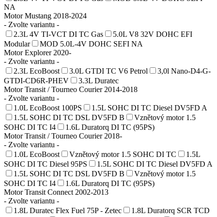
NA
Motor Mustang 2018-2024
- Zvolte variantu -
2.3L 4V TI-VCT DI TC Gas
5.0L V8 32V DOHC EFI
Modular
MOD 5.0L-4V DOHC SEFI NA
Motor Explorer 2020-
- Zvolte variantu -
2.3L EcoBoost
3.0L GTDI TC V6 Petrol
3,0l Nano-D4-G-
GTDI-CD6R-PHEV
3.3L Duratec
Motor Transit / Tourneo Courier 2014-2018
- Zvolte variantu -
1.0L EcoBoost 100PS
1.5L SOHC DI TC Diesel DV5FD A
1.5L SOHC DI TC DSL DV5FD B
Vznětový motor 1.5
SOHC DI TC I4
1.6L Duratorq DI TC (95PS)
Motor Transit / Tourneo Courier 2018-
- Zvolte variantu -
1.0L EcoBoost
Vznětový motor 1.5 SOHC DI TC
1.5L
SOHC DI TC Diesel 95PS
1.5L SOHC DI TC Diesel DV5FD A
1.5L SOHC DI TC DSL DV5FD B
Vznětový motor 1.5
SOHC DI TC I4
1.6L Duratorq DI TC (95PS)
Motor Transit Connect 2002-2013
- Zvolte variantu -
1.8L Duratec Flex Fuel 75P - Zetec
1.8L Duratorq SCR TCD