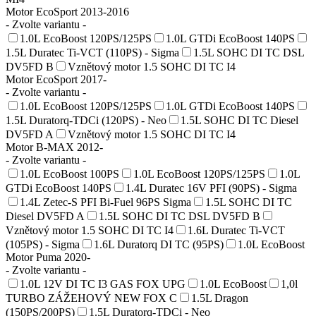
Motor EcoSport 2013-2016
- Zvolte variantu -
1.0L EcoBoost 120PS/125PS
1.0L GTDi EcoBoost 140PS
1.5L Duratec Ti-VCT (110PS) - Sigma
1.5L SOHC DI TC DSL
DV5FD B
Vznětový motor 1.5 SOHC DI TC I4
Motor EcoSport 2017-
- Zvolte variantu -
1.0L EcoBoost 120PS/125PS
1.0L GTDi EcoBoost 140PS
1.5L Duratorq-TDCi (120PS) - Neo
1.5L SOHC DI TC Diesel
DV5FD A
Vznětový motor 1.5 SOHC DI TC I4
Motor B-MAX 2012-
- Zvolte variantu -
1.0L EcoBoost 100PS
1.0L EcoBoost 120PS/125PS
1.0L
GTDi EcoBoost 140PS
1.4L Duratec 16V PFI (90PS) - Sigma
1.4L Zetec-S PFI Bi-Fuel 96PS Sigma
1.5L SOHC DI TC
Diesel DV5FD A
1.5L SOHC DI TC DSL DV5FD B
Vznětový motor 1.5 SOHC DI TC I4
1.6L Duratec Ti-VCT
(105PS) - Sigma
1.6L Duratorq DI TC (95PS)
1.0L EcoBoost
Motor Puma 2020-
- Zvolte variantu -
1.0L 12V DI TC I3 GAS FOX UPG
1.0L EcoBoost
1,0l
TURBO ZÁŽEHOVÝ NEW FOX C
1.5L Dragon
(150PS/200PS)
1.5L Duratorq-TDCi - Neo