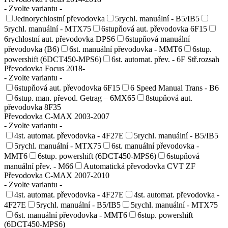
- Zvolte variantu -
Jednorychlostní převodovka
5rychl. manuální - B5/IB5
5rychl. manuální - MTX75
6stupňová aut. převodovka 6F15
6rychlostní aut. převodovka DPS6
6stupňová manuální
převodovka (B6)
6st. manuální převodovka - MMT6
6stup.
powershift (6DCT450-MPS6)
6st. automat. přev. - 6F Stř.rozsah
Převodovka Focus 2018-
- Zvolte variantu -
6stupňová aut. převodovka 6F15
6 Speed Manual Trans - B6
6stup. man. převod. Getrag – 6MX65
8stupňová aut.
převodovka 8F35
Převodovka C-MAX 2003-2007
- Zvolte variantu -
4st. automat. převodovka - 4F27E
5rychl. manuální - B5/IB5
5rychl. manuální - MTX75
6st. manuální převodovka -
MMT6
6stup. powershift (6DCT450-MPS6)
6stupňová
manuální přev. - M66
Automatická převodovka CVT ZF
Převodovka C-MAX 2007-2010
- Zvolte variantu -
4st. automat. převodovka - 4F27E
4st. automat. převodovka -
4F27E
5rychl. manuální - B5/IB5
5rychl. manuální - MTX75
6st. manuální převodovka - MMT6
6stup. powershift
(6DCT450-MPS6)