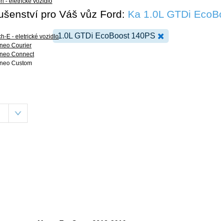
i - eletrické vozidlo
lušenství pro Váš vůz Ford:
Ka 1.0L GTDi EcoB
1.0L GTDi EcoBoost 140PS
-E - eletrické vozidlo
rneo Courier
urneo Connect
urneo Custom