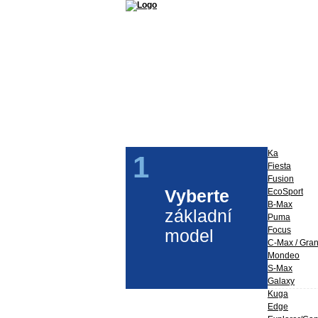
Příslušenství a díly Ford
Ford Perfo
Ka
1
Fiesta
Fusion
Vyberte
EcoSport
B-Max
základní
Puma
Focus
model
C-Max / Gra
Mondeo
S-Max
Galaxy
Kuga
Edge