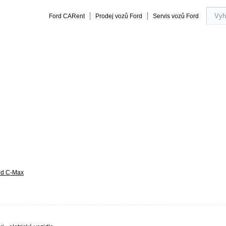
Ford CARent
Prodej vozů Ford
Servis vozů Ford
rmance
20 let zkušeností
Obsluha a servis vozu
Vše o náku
nd C-Max