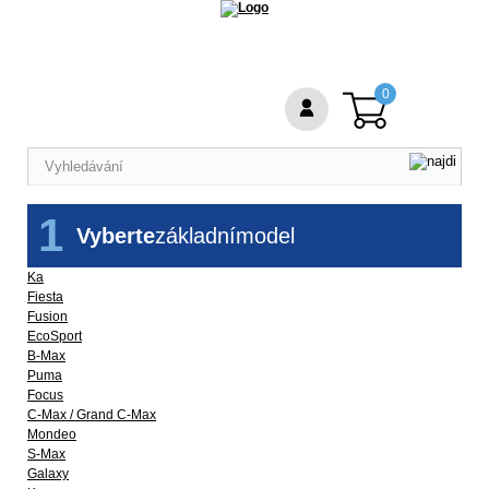
0
1
Vyberte
základní
model
Ka
Fiesta
Fusion
EcoSport
B-Max
Puma
Focus
C-Max / Grand C-Max
Mondeo
S-Max
Galaxy