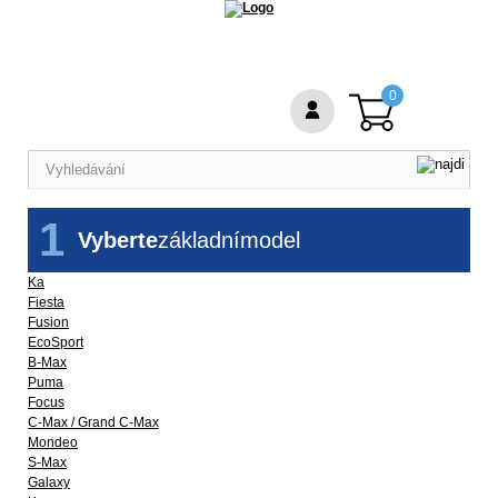
0
1
Vyberte
základní
model
Ka
Fiesta
Fusion
EcoSport
B-Max
Puma
Focus
C-Max / Grand C-Max
Mondeo
S-Max
Galaxy