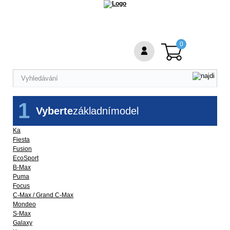
0
1
Vyberte
základní
model
Ka
Fiesta
Fusion
EcoSport
B-Max
Puma
Focus
C-Max / Grand C-Max
Mondeo
S-Max
Galaxy