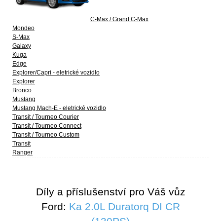
C-Max / Grand C-Max
Mondeo
S-Max
Galaxy
Kuga
Edge
Explorer/Capri - eletrické vozidlo
Explorer
Bronco
Mustang
Mustang Mach-E - eletrické vozidlo
Transit / Tourneo Courier
Transit / Tourneo Connect
Transit / Tourneo Custom
Transit
Ranger
Díly a příslušenství pro Váš vůz
Ford:
Ka 2.0L Duratorq DI CR