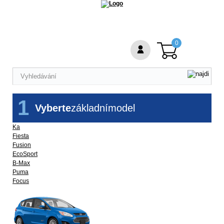
0
1
Vyberte
základní
model
Ka
Fiesta
Fusion
EcoSport
B-Max
Puma
Focus