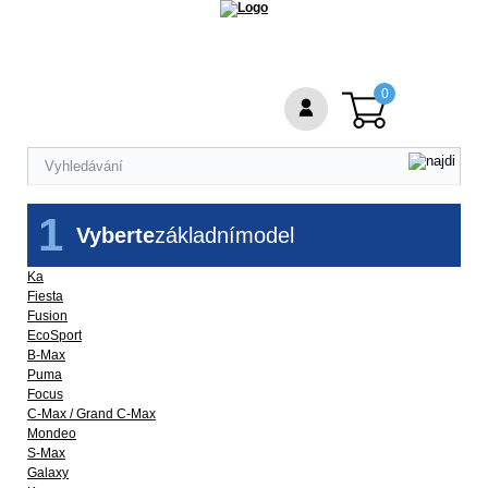
0
1
Vyberte
základní
model
Ka
Fiesta
Fusion
EcoSport
B-Max
Puma
Focus
C-Max / Grand C-Max
Mondeo
S-Max
Galaxy