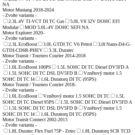
NA
Motor Mustang 2018-2024
- Zvolte variantu -
2.3L 4V TI-VCT DI TC Gas
5.0L V8 32V DOHC EFI
Modular
MOD 5.0L-4V DOHC SEFI NA
Motor Explorer 2020-
- Zvolte variantu -
2.3L EcoBoost
3.0L GTDI TC V6 Petrol
3,0l Nano-D4-G-
GTDI-CD6R-PHEV
3.3L Duratec
Motor Transit / Tourneo Courier 2014-2018
- Zvolte variantu -
1.0L EcoBoost 100PS
1.5L SOHC DI TC Diesel DV5FD A
1.5L SOHC DI TC DSL DV5FD B
Vznětový motor 1.5
SOHC DI TC I4
1.6L Duratorq DI TC (95PS)
Motor Transit / Tourneo Courier 2018-
- Zvolte variantu -
1.0L EcoBoost
Vznětový motor 1.5 SOHC DI TC
1.5L
SOHC DI TC Diesel 95PS
1.5L SOHC DI TC Diesel DV5FD A
1.5L SOHC DI TC DSL DV5FD B
Vznětový motor 1.5
SOHC DI TC I4
1.6L Duratorq DI TC (95PS)
Motor Transit Connect 2002-2013
- Zvolte variantu -
1.8L Duratec Flex Fuel 75P - Zetec
1.8L Duratorq SCR TCD