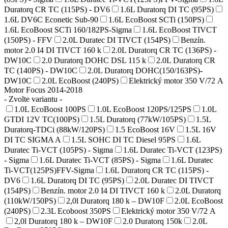
Duratorq CR TC (115PS) - DV6
1.6L Duratorq DI TC (95PS)
1.6L DV6C Econetic Sub-90
1.6L EcoBoost SCTi (150PS)
1.6L EcoBoost SCTi 160/182PS-Sigma
1.6L EcoBoost TIVCT
(150PS) - FFV
2.0L Duratec DI TIVCT (154PS)
Benzín.
motor 2.0 I4 DI TIVCT 160 k
2.0L Duratorq CR TC (136PS) -
DW10C
2.0 Duratorq DOHC DSL 115 k
2.0L Duratorq CR
TC (140PS) - DW10C
2.0L Duratorq DOHC(150/163PS)-
DW10C
2.0L EcoBoost (240PS)
Elektrický motor 350 V/72 A
Motor Focus 2014-2018
- Zvolte variantu -
1.0L EcoBoost 100PS
1.0L EcoBoost 120PS/125PS
1.0L
GTDI 12V TC(100PS)
1.5L Duratorq (77kW/105PS)
1.5L
Duratorq-TDCi (88kW/120PS)
1.5 EcoBoost 16V
1.5L 16V
DI TC SIGMA A
1.5L SOHC DI TC Diesel 95PS
1.6L
Duratec Ti-VCT (105PS) - Sigma
1.6L Duratec Ti-VCT (123PS)
- Sigma
1.6L Duratec Ti-VCT (85PS) - Sigma
1.6L Duratec
Ti-VCT(125PS)FFV-Sigma
1.6L Duratorq CR TC (115PS) -
DV6
1.6L Duratorq DI TC (95PS)
2.0L Duratec DI TIVCT
(154PS)
Benzín. motor 2.0 I4 DI TIVCT 160 k
2.0L Duratorq
(110kW/150PS)
2,0l Duratorq 180 k – DW10F
2.0L EcoBoost
(240PS)
2.3L Ecoboost 350PS
Elektrický motor 350 V/72 A
2,0l Duratorq 180 k – DW10F
2.0 Duratorq 150k
2.0L