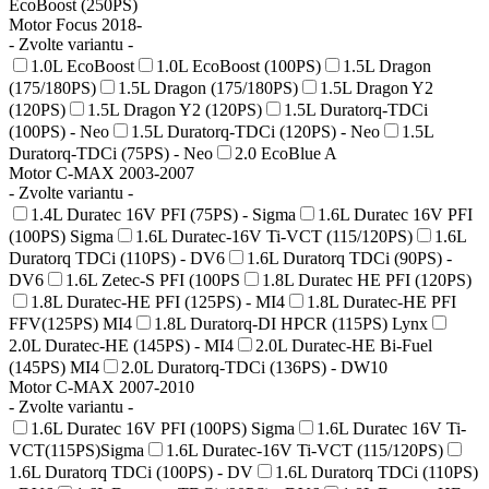
EcoBoost (250PS)
Motor Focus 2018-
- Zvolte variantu -
1.0L EcoBoost
1.0L EcoBoost (100PS)
1.5L Dragon
(175/180PS)
1.5L Dragon (175/180PS)
1.5L Dragon Y2
(120PS)
1.5L Dragon Y2 (120PS)
1.5L Duratorq-TDCi
(100PS) - Neo
1.5L Duratorq-TDCi (120PS) - Neo
1.5L
Duratorq-TDCi (75PS) - Neo
2.0 EcoBlue A
Motor C-MAX 2003-2007
- Zvolte variantu -
1.4L Duratec 16V PFI (75PS) - Sigma
1.6L Duratec 16V PFI
(100PS) Sigma
1.6L Duratec-16V Ti-VCT (115/120PS)
1.6L
Duratorq TDCi (110PS) - DV6
1.6L Duratorq TDCi (90PS) -
DV6
1.6L Zetec-S PFI (100PS
1.8L Duratec HE PFI (120PS)
1.8L Duratec-HE PFI (125PS) - MI4
1.8L Duratec-HE PFI
FFV(125PS) MI4
1.8L Duratorq-DI HPCR (115PS) Lynx
2.0L Duratec-HE (145PS) - MI4
2.0L Duratec-HE Bi-Fuel
(145PS) MI4
2.0L Duratorq-TDCi (136PS) - DW10
Motor C-MAX 2007-2010
- Zvolte variantu -
1.6L Duratec 16V PFI (100PS) Sigma
1.6L Duratec 16V Ti-
VCT(115PS)Sigma
1.6L Duratec-16V Ti-VCT (115/120PS)
1.6L Duratorq TDCi (100PS) - DV
1.6L Duratorq TDCi (110PS)