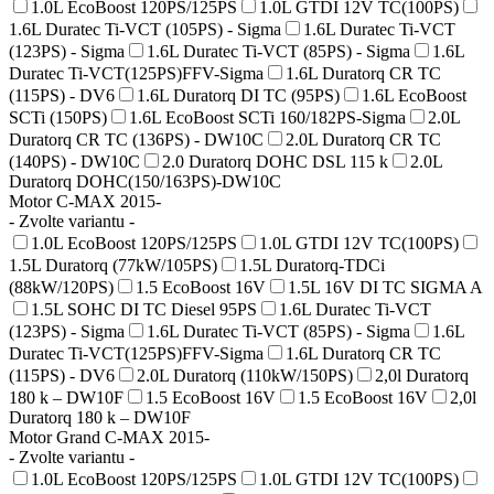
1.0L EcoBoost 120PS/125PS
1.0L GTDI 12V TC(100PS)
1.6L Duratec Ti-VCT (105PS) - Sigma
1.6L Duratec Ti-VCT
(123PS) - Sigma
1.6L Duratec Ti-VCT (85PS) - Sigma
1.6L
Duratec Ti-VCT(125PS)FFV-Sigma
1.6L Duratorq CR TC
(115PS) - DV6
1.6L Duratorq DI TC (95PS)
1.6L EcoBoost
SCTi (150PS)
1.6L EcoBoost SCTi 160/182PS-Sigma
2.0L
Duratorq CR TC (136PS) - DW10C
2.0L Duratorq CR TC
(140PS) - DW10C
2.0 Duratorq DOHC DSL 115 k
2.0L
Duratorq DOHC(150/163PS)-DW10C
Motor C-MAX 2015-
- Zvolte variantu -
1.0L EcoBoost 120PS/125PS
1.0L GTDI 12V TC(100PS)
1.5L Duratorq (77kW/105PS)
1.5L Duratorq-TDCi
(88kW/120PS)
1.5 EcoBoost 16V
1.5L 16V DI TC SIGMA A
1.5L SOHC DI TC Diesel 95PS
1.6L Duratec Ti-VCT
(123PS) - Sigma
1.6L Duratec Ti-VCT (85PS) - Sigma
1.6L
Duratec Ti-VCT(125PS)FFV-Sigma
1.6L Duratorq CR TC
(115PS) - DV6
2.0L Duratorq (110kW/150PS)
2,0l Duratorq
180 k – DW10F
1.5 EcoBoost 16V
1.5 EcoBoost 16V
2,0l
Duratorq 180 k – DW10F
Motor Grand C-MAX 2015-
- Zvolte variantu -
1.0L EcoBoost 120PS/125PS
1.0L GTDI 12V TC(100PS)