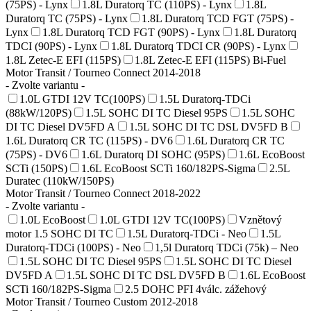
(75PS) - Lynx
1.8L Duratorq TC (110PS) - Lynx
1.8L
Duratorq TC (75PS) - Lynx
1.8L Duratorq TCD FGT (75PS) -
Lynx
1.8L Duratorq TCD FGT (90PS) - Lynx
1.8L Duratorq
TDCI (90PS) - Lynx
1.8L Duratorq TDCI CR (90PS) - Lynx
1.8L Zetec-E EFI (115PS)
1.8L Zetec-E EFI (115PS) Bi-Fuel
Motor Transit / Tourneo Connect 2014-2018
- Zvolte variantu -
1.0L GTDI 12V TC(100PS)
1.5L Duratorq-TDCi
(88kW/120PS)
1.5L SOHC DI TC Diesel 95PS
1.5L SOHC
DI TC Diesel DV5FD A
1.5L SOHC DI TC DSL DV5FD B
1.6L Duratorq CR TC (115PS) - DV6
1.6L Duratorq CR TC
(75PS) - DV6
1.6L Duratorq DI SOHC (95PS)
1.6L EcoBoost
SCTi (150PS)
1.6L EcoBoost SCTi 160/182PS-Sigma
2.5L
Duratec (110kW/150PS)
Motor Transit / Tourneo Connect 2018-2022
- Zvolte variantu -
1.0L EcoBoost
1.0L GTDI 12V TC(100PS)
Vznětový
motor 1.5 SOHC DI TC
1.5L Duratorq-TDCi - Neo
1.5L
Duratorq-TDCi (100PS) - Neo
1,5l Duratorq TDCi (75k) – Neo
1.5L SOHC DI TC Diesel 95PS
1.5L SOHC DI TC Diesel
DV5FD A
1.5L SOHC DI TC DSL DV5FD B
1.6L EcoBoost
SCTi 160/182PS-Sigma
2.5 DOHC PFI 4válc. zážehový
Motor Transit / Tourneo Custom 2012-2018