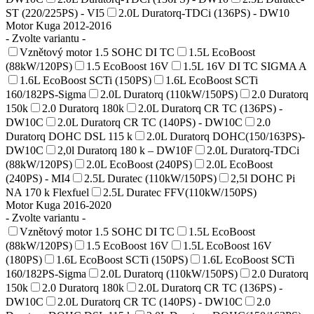
ST (220/225PS) - VI5
2.0L Duratorq-TDCi (136PS) - DW10
Motor Kuga 2012-2016
- Zvolte variantu -
Vznětový motor 1.5 SOHC DI TC
1.5L EcoBoost
(88kW/120PS)
1.5 EcoBoost 16V
1.5L 16V DI TC SIGMA A
1.6L EcoBoost SCTi (150PS)
1.6L EcoBoost SCTi
160/182PS-Sigma
2.0L Duratorq (110kW/150PS)
2.0 Duratorq
150k
2.0 Duratorq 180k
2.0L Duratorq CR TC (136PS) -
DW10C
2.0L Duratorq CR TC (140PS) - DW10C
2.0
Duratorq DOHC DSL 115 k
2.0L Duratorq DOHC(150/163PS)-
DW10C
2,0l Duratorq 180 k – DW10F
2.0L Duratorq-TDCi
(88kW/120PS)
2.0L EcoBoost (240PS)
2.0L EcoBoost
(240PS) - MI4
2.5L Duratec (110kW/150PS)
2,5l DOHC Pi
NA 170 k Flexfuel
2.5L Duratec FFV(110kW/150PS)
Motor Kuga 2016-2020
- Zvolte variantu -
Vznětový motor 1.5 SOHC DI TC
1.5L EcoBoost
(88kW/120PS)
1.5 EcoBoost 16V
1.5L EcoBoost 16V
(180PS)
1.6L EcoBoost SCTi (150PS)
1.6L EcoBoost SCTi
160/182PS-Sigma
2.0L Duratorq (110kW/150PS)
2.0 Duratorq
150k
2.0 Duratorq 180k
2.0L Duratorq CR TC (136PS) -
DW10C
2.0L Duratorq CR TC (140PS) - DW10C
2.0