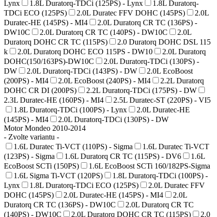
Lynx
1.8L Duratorq-TDCi (125PS) - Lynx
1.8L Duratorq-
TDCi ECO (125PS)
2.0L Duratec FFV DOHC (145PS)
2.0L
Duratec-HE (145PS) - MI4
2.0L Duratorq CR TC (136PS) -
DW10C
2.0L Duratorq CR TC (140PS) - DW10C
2.0L
Duratorq DOHC CR TC (115PS)
2.0 Duratorq DOHC DSL 115
k
2.0L Duratorq DOHC ECO 115PS - DW10
2.0L Duratorq
DOHC(150/163PS)-DW10C
2.0L Duratorq-TDCi (130PS) -
DW
2.0L Duratorq-TDCi (143PS) - DW
2.0L EcoBoost
(200PS) - MI4
2.0L EcoBoost (240PS) - MI4
2.2L Duratorq
DOHC CR DI (200PS)
2.2L Duratorq-TDCi (175PS) - DW
2.3L Duratec-HE (160PS) - MI4
2.5L Duratec-ST (220PS) - VI5
1.8L Duratorq-TDCi (100PS) - Lynx
2.0L Duratec-HE
(145PS) - MI4
2.0L Duratorq-TDCi (130PS) - DW
Motor Mondeo 2010-2014
- Zvolte variantu -
1.6L Duratec Ti-VCT (110PS) - Sigma
1.6L Duratec Ti-VCT
(123PS) - Sigma
1.6L Duratorq CR TC (115PS) - DV6
1.6L
EcoBoost SCTi (150PS)
1.6L EcoBoost SCTi 160/182PS-Sigma
1.6L Sigma Ti-VCT (120PS)
1.8L Duratorq-TDCi (100PS) -
Lynx
1.8L Duratorq-TDCi ECO (125PS)
2.0L Duratec FFV
DOHC (145PS)
2.0L Duratec-HE (145PS) - MI4
2.0L
Duratorq CR TC (136PS) - DW10C
2.0L Duratorq CR TC
(140PS) - DW10C
2.0L Duratorq DOHC CR TC (115PS)
2.0