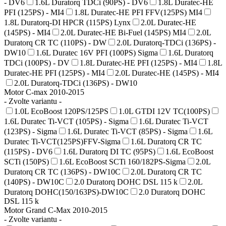
- DV6
1.6L Duratorq TDCi (90PS) - DV6
1.8L Duratec-HE
PFI (125PS) - MI4
1.8L Duratec-HE PFI FFV(125PS) MI4
1.8L Duratorq-DI HPCR (115PS) Lynx
2.0L Duratec-HE
(145PS) - MI4
2.0L Duratec-HE Bi-Fuel (145PS) MI4
2.0L
Duratorq CR TC (110PS) - DW
2.0L Duratorq-TDCi (136PS) -
DW10
1.6L Duratec 16V PFI (100PS) Sigma
1.6L Duratorq
TDCi (100PS) - DV
1.8L Duratec-HE PFI (125PS) - MI4
1.8L
Duratec-HE PFI (125PS) - MI4
2.0L Duratec-HE (145PS) - MI4
2.0L Duratorq-TDCi (136PS) - DW10
Motor C-max 2010-2015
- Zvolte variantu -
1.0L EcoBoost 120PS/125PS
1.0L GTDI 12V TC(100PS)
1.6L Duratec Ti-VCT (105PS) - Sigma
1.6L Duratec Ti-VCT
(123PS) - Sigma
1.6L Duratec Ti-VCT (85PS) - Sigma
1.6L
Duratec Ti-VCT(125PS)FFV-Sigma
1.6L Duratorq CR TC
(115PS) - DV6
1.6L Duratorq DI TC (95PS)
1.6L EcoBoost
SCTi (150PS)
1.6L EcoBoost SCTi 160/182PS-Sigma
2.0L
Duratorq CR TC (136PS) - DW10C
2.0L Duratorq CR TC
(140PS) - DW10C
2.0 Duratorq DOHC DSL 115 k
2.0L
Duratorq DOHC(150/163PS)-DW10C
2.0 Duratorq DOHC
DSL 115 k
Motor Grand C-Max 2010-2015
- Zvolte variantu -