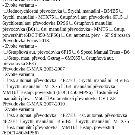
- Zvolte variantu -
Jednorychlostní převodovka
5rychl. manuální - B5/IB5
5rychl. manuální - MTX75
6stupňová aut. převodovka 6F15
6rychlostní aut. převodovka DPS6
6stupňová manuální
převodovka (B6)
6st. manuální převodovka - MMT6
6stup.
powershift (6DCT450-MPS6)
6st. automat. přev. - 6F Stř.rozsah
Převodovka Focus 2018-
- Zvolte variantu -
6stupňová aut. převodovka 6F15
6 Speed Manual Trans - B6
6stup. man. převod. Getrag – 6MX65
8stupňová aut.
převodovka 8F35
Převodovka C-MAX 2003-2007
- Zvolte variantu -
4st. automat. převodovka - 4F27E
5rychl. manuální - B5/IB5
5rychl. manuální - MTX75
6st. manuální převodovka -
MMT6
6stup. powershift (6DCT450-MPS6)
6stupňová
manuální přev. - M66
Automatická převodovka CVT ZF
Převodovka C-MAX 2007-2010
- Zvolte variantu -
4st. automat. převodovka - 4F27E
4st. automat. převodovka -
4F27E
5rychl. manuální - B5/IB5
5rychl. manuální - MTX75
6st. manuální převodovka - MMT6
6stup. powershift
(6DCT450-MPS6)