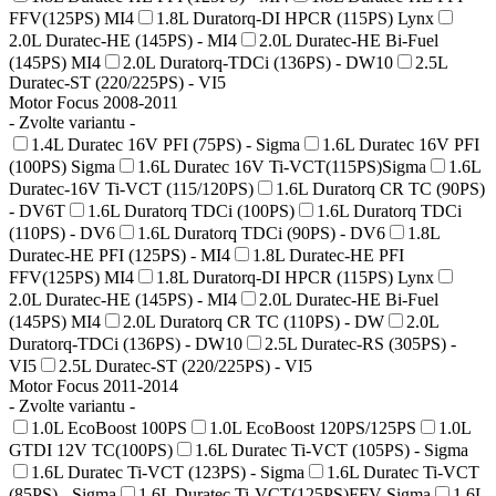
FFV(125PS) MI4
1.8L Duratorq-DI HPCR (115PS) Lynx
2.0L Duratec-HE (145PS) - MI4
2.0L Duratec-HE Bi-Fuel
(145PS) MI4
2.0L Duratorq-TDCi (136PS) - DW10
2.5L
Duratec-ST (220/225PS) - VI5
Motor Focus 2008-2011
- Zvolte variantu -
1.4L Duratec 16V PFI (75PS) - Sigma
1.6L Duratec 16V PFI
(100PS) Sigma
1.6L Duratec 16V Ti-VCT(115PS)Sigma
1.6L
Duratec-16V Ti-VCT (115/120PS)
1.6L Duratorq CR TC (90PS)
- DV6T
1.6L Duratorq TDCi (100PS)
1.6L Duratorq TDCi
(110PS) - DV6
1.6L Duratorq TDCi (90PS) - DV6
1.8L
Duratec-HE PFI (125PS) - MI4
1.8L Duratec-HE PFI
FFV(125PS) MI4
1.8L Duratorq-DI HPCR (115PS) Lynx
2.0L Duratec-HE (145PS) - MI4
2.0L Duratec-HE Bi-Fuel
(145PS) MI4
2.0L Duratorq CR TC (110PS) - DW
2.0L
Duratorq-TDCi (136PS) - DW10
2.5L Duratec-RS (305PS) -
VI5
2.5L Duratec-ST (220/225PS) - VI5
Motor Focus 2011-2014
- Zvolte variantu -
1.0L EcoBoost 100PS
1.0L EcoBoost 120PS/125PS
1.0L
GTDI 12V TC(100PS)
1.6L Duratec Ti-VCT (105PS) - Sigma
1.6L Duratec Ti-VCT (123PS) - Sigma
1.6L Duratec Ti-VCT
(85PS) - Sigma
1.6L Duratec Ti-VCT(125PS)FFV-Sigma
1.6L