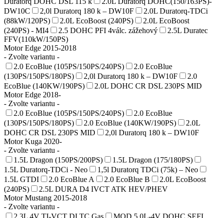
Duratorq DOHC DSL 115 k
2.0L Duratorq DOHC(150/163PS)-
DW10C
2,0l Duratorq 180 k – DW10F
2.0L Duratorq-TDCi
(88kW/120PS)
2.0L EcoBoost (240PS)
2.0L EcoBoost
(240PS) - MI4
2.5 DOHC PFI 4válc. zážehový
2.5L Duratec
FFV(110kW/150PS)
Motor Edge 2015-2018
- Zvolte variantu -
2.0 EcoBlue (105PS/150PS/240PS)
2.0 EcoBlue
(130PS/150PS/180PS)
2,0l Duratorq 180 k – DW10F
2.0
EcoBlue (140KW/190PS)
2.0L DOHC CR DSL 230PS MID
Motor Edge 2018-
- Zvolte variantu -
2.0 EcoBlue (105PS/150PS/240PS)
2.0 EcoBlue
(130PS/150PS/180PS)
2.0 EcoBlue (140KW/190PS)
2.0L
DOHC CR DSL 230PS MID
2,0l Duratorq 180 k – DW10F
Motor Kuga 2020-
- Zvolte variantu -
1.5L Dragon (150PS/200PS)
1.5L Dragon (175/180PS)
1.5L Duratorq-TDCi - Neo
1,5l Duratorq TDCi (75k) – Neo
1.5L GTDI
2.0 EcoBlue A
2.0 EcoBlue B
2.0L EcoBoost
(240PS)
2.5L DURA D4 IVCT ATK HEV/PHEV
Motor Mustang 2015-2018
- Zvolte variantu -
2.3L 4V TI-VCT DI TC Gas
MOD 5.0L-4V DOHC SEFI