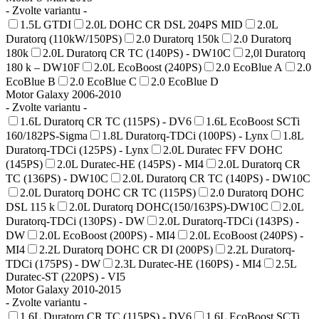
- Zvolte variantu -
1.5L GTDI
2.0L DOHC CR DSL 204PS MID
2.0L
Duratorq (110kW/150PS)
2.0 Duratorq 150k
2.0 Duratorq
180k
2.0L Duratorq CR TC (140PS) - DW10C
2,0l Duratorq
180 k – DW10F
2.0L EcoBoost (240PS)
2.0 EcoBlue A
2.0
EcoBlue B
2.0 EcoBlue C
2.0 EcoBlue D
Motor Galaxy 2006-2010
- Zvolte variantu -
1.6L Duratorq CR TC (115PS) - DV6
1.6L EcoBoost SCTi
160/182PS-Sigma
1.8L Duratorq-TDCi (100PS) - Lynx
1.8L
Duratorq-TDCi (125PS) - Lynx
2.0L Duratec FFV DOHC
(145PS)
2.0L Duratec-HE (145PS) - MI4
2.0L Duratorq CR
TC (136PS) - DW10C
2.0L Duratorq CR TC (140PS) - DW10C
2.0L Duratorq DOHC CR TC (115PS)
2.0 Duratorq DOHC
DSL 115 k
2.0L Duratorq DOHC(150/163PS)-DW10C
2.0L
Duratorq-TDCi (130PS) - DW
2.0L Duratorq-TDCi (143PS) -
DW
2.0L EcoBoost (200PS) - MI4
2.0L EcoBoost (240PS) -
MI4
2.2L Duratorq DOHC CR DI (200PS)
2.2L Duratorq-
TDCi (175PS) - DW
2.3L Duratec-HE (160PS) - MI4
2.5L
Duratec-ST (220PS) - VI5
Motor Galaxy 2010-2015
- Zvolte variantu -
1.6L Duratorq CR TC (115PS) - DV6
1.6L EcoBoost SCTi