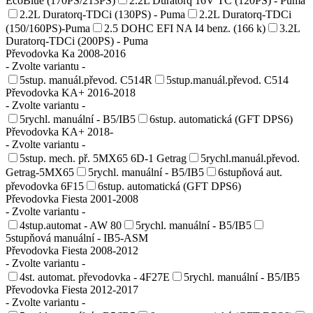
EcoBlue (170PS/213PS)
2.2L Duratorq 16V TC (120PS) - Puma
2.2L Duratorq-TDCi (130PS) - Puma
2.2L Duratorq-TDCi
(150/160PS)-Puma
2.5 DOHC EFI NA I4 benz. (166 k)
3.2L
Duratorq-TDCi (200PS) - Puma
Převodovka Ka 2008-2016
- Zvolte variantu -
5stup. manuál.převod. C514R
5stup.manuál.převod. C514
Převodovka KA+ 2016-2018
- Zvolte variantu -
5rychl. manuální - B5/IB5
6stup. automatická (GFT DPS6)
Převodovka KA+ 2018-
- Zvolte variantu -
5stup. mech. př. 5MX65 6D-1 Getrag
5rychl.manuál.převod.
Getrag-5MX65
5rychl. manuální - B5/IB5
6stupňová aut.
převodovka 6F15
6stup. automatická (GFT DPS6)
Převodovka Fiesta 2001-2008
- Zvolte variantu -
4stup.automat - AW 80
5rychl. manuální - B5/IB5
5stupňová manuální - IB5-ASM
Převodovka Fiesta 2008-2012
- Zvolte variantu -
4st. automat. převodovka - 4F27E
5rychl. manuální - B5/IB5
Převodovka Fiesta 2012-2017
- Zvolte variantu -