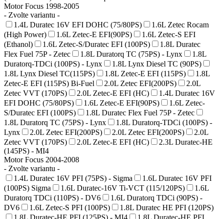
Motor Focus 1998-2005
- Zvolte variantu -
1.4L Duratec 16V EFI DOHC (75/80PS)
1.6L Zetec Rocam
(High Power)
1.6L Zetec-E EFI(90PS)
1.6L Zetec-S EFI
(Ethanol)
1.6L Zetec-S/Duratec EFI (100PS)
1.8L Duratec
Flex Fuel 75P - Zetec
1.8L Duratorq TC (75PS) - Lynx
1.8L
Duratorq-TDCi (100PS) - Lynx
1.8L Lynx Diesel TC (90PS)
1.8L Lynx Diesel TC(115PS)
1.8L Zetec-E EFI (115PS)
1.8L
Zetec-E EFI (115PS) Bi-Fuel
2.0L Zetec EFI(200PS)
2.0L
Zetec VVT (170PS)
2.0L Zetec-E EFI (HC)
1.4L Duratec 16V
EFI DOHC (75/80PS)
1.6L Zetec-E EFI(90PS)
1.6L Zetec-
S/Duratec EFI (100PS)
1.8L Duratec Flex Fuel 75P - Zetec
1.8L Duratorq TC (75PS) - Lynx
1.8L Duratorq-TDCi (100PS) -
Lynx
2.0L Zetec EFI(200PS)
2.0L Zetec EFI(200PS)
2.0L
Zetec VVT (170PS)
2.0L Zetec-E EFI (HC)
2.3L Duratec-HE
(145PS) - MI4
Motor Focus 2004-2008
- Zvolte variantu -
1.4L Duratec 16V PFI (75PS) - Sigma
1.6L Duratec 16V PFI
(100PS) Sigma
1.6L Duratec-16V Ti-VCT (115/120PS)
1.6L
Duratorq TDCi (110PS) - DV6
1.6L Duratorq TDCi (90PS) -
DV6
1.6L Zetec-S PFI (100PS)
1.8L Duratec HE PFI (120PS)
1.8L Duratec-HE PFI (125PS) - MI4
1.8L Duratec-HE PFI