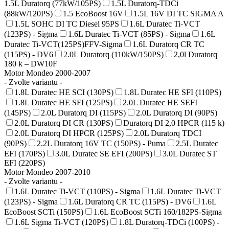
1.5L Duratorq (77kW/105PS)
1.5L Duratorq-TDCi
(88kW/120PS)
1.5 EcoBoost 16V
1.5L 16V DI TC SIGMA A
1.5L SOHC DI TC Diesel 95PS
1.6L Duratec Ti-VCT
(123PS) - Sigma
1.6L Duratec Ti-VCT (85PS) - Sigma
1.6L
Duratec Ti-VCT(125PS)FFV-Sigma
1.6L Duratorq CR TC
(115PS) - DV6
2.0L Duratorq (110kW/150PS)
2,0l Duratorq
180 k – DW10F
Motor Mondeo 2000-2007
- Zvolte variantu -
1.8L Duratec HE SCI (130PS)
1.8L Duratec HE SFI (110PS)
1.8L Duratec HE SFI (125PS)
2.0L Duratec HE SEFI
(145PS)
2.0L Duratorq DI (115PS)
2.0L Duratorq DI (90PS)
2.0L Duratorq DI CR (130PS)
Duratorq DI 2,0 HPCR (115 k)
2.0L Duratorq DI HPCR (125PS)
2.0L Duratorq TDCI
(90PS)
2.2L Duratorq 16V TC (150PS) - Puma
2.5L Duratec
EFI (170PS)
3.0L Duratec SE EFI (200PS)
3.0L Duratec ST
EFI (220PS)
Motor Mondeo 2007-2010
- Zvolte variantu -
1.6L Duratec Ti-VCT (110PS) - Sigma
1.6L Duratec Ti-VCT
(123PS) - Sigma
1.6L Duratorq CR TC (115PS) - DV6
1.6L
EcoBoost SCTi (150PS)
1.6L EcoBoost SCTi 160/182PS-Sigma
1.6L Sigma Ti-VCT (120PS)
1.8L Duratorq-TDCi (100PS) -