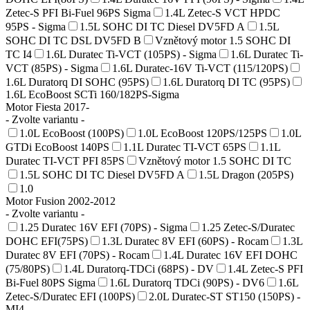
Zetec-S PFI Bi-Fuel 96PS Sigma
1.4L Zetec-S VCT HPDC
95PS - Sigma
1.5L SOHC DI TC Diesel DV5FD A
1.5L
SOHC DI TC DSL DV5FD B
Vznětový motor 1.5 SOHC DI
TC I4
1.6L Duratec Ti-VCT (105PS) - Sigma
1.6L Duratec Ti-
VCT (85PS) - Sigma
1.6L Duratec-16V Ti-VCT (115/120PS)
1.6L Duratorq DI SOHC (95PS)
1.6L Duratorq DI TC (95PS)
1.6L EcoBoost SCTi 160/182PS-Sigma
Motor Fiesta 2017-
- Zvolte variantu -
1.0L EcoBoost (100PS)
1.0L EcoBoost 120PS/125PS
1.0L
GTDi EcoBoost 140PS
1.1L Duratec TI-VCT 65PS
1.1L
Duratec TI-VCT PFI 85PS
Vznětový motor 1.5 SOHC DI TC
1.5L SOHC DI TC Diesel DV5FD A
1.5L Dragon (205PS)
1.0
Motor Fusion 2002-2012
- Zvolte variantu -
1.25 Duratec 16V EFI (70PS) - Sigma
1.25 Zetec-S/Duratec
DOHC EFI(75PS)
1.3L Duratec 8V EFI (60PS) - Rocam
1.3L
Duratec 8V EFI (70PS) - Rocam
1.4L Duratec 16V EFI DOHC
(75/80PS)
1.4L Duratorq-TDCi (68PS) - DV
1.4L Zetec-S PFI
Bi-Fuel 80PS Sigma
1.6L Duratorq TDCi (90PS) - DV6
1.6L
Zetec-S/Duratec EFI (100PS)
2.0L Duratec-ST ST150 (150PS) -
MI4