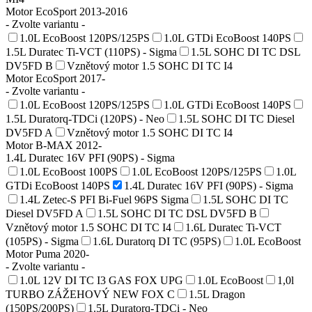
Motor EcoSport 2013-2016
- Zvolte variantu -
1.0L EcoBoost 120PS/125PS
1.0L GTDi EcoBoost 140PS
1.5L Duratec Ti-VCT (110PS) - Sigma
1.5L SOHC DI TC DSL
DV5FD B
Vznětový motor 1.5 SOHC DI TC I4
Motor EcoSport 2017-
- Zvolte variantu -
1.0L EcoBoost 120PS/125PS
1.0L GTDi EcoBoost 140PS
1.5L Duratorq-TDCi (120PS) - Neo
1.5L SOHC DI TC Diesel
DV5FD A
Vznětový motor 1.5 SOHC DI TC I4
Motor B-MAX 2012-
1.4L Duratec 16V PFI (90PS) - Sigma
1.0L EcoBoost 100PS
1.0L EcoBoost 120PS/125PS
1.0L
GTDi EcoBoost 140PS
1.4L Duratec 16V PFI (90PS) - Sigma
1.4L Zetec-S PFI Bi-Fuel 96PS Sigma
1.5L SOHC DI TC
Diesel DV5FD A
1.5L SOHC DI TC DSL DV5FD B
Vznětový motor 1.5 SOHC DI TC I4
1.6L Duratec Ti-VCT
(105PS) - Sigma
1.6L Duratorq DI TC (95PS)
1.0L EcoBoost
Motor Puma 2020-
- Zvolte variantu -
1.0L 12V DI TC I3 GAS FOX UPG
1.0L EcoBoost
1,0l
TURBO ZÁŽEHOVÝ NEW FOX C
1.5L Dragon
(150PS/200PS)
1.5L Duratorq-TDCi - Neo