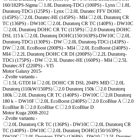
160/182PS-Sigma
1.8L Duratorq-TDCi (100PS) - Lynx
1.8L
Duratorq-TDCi (125PS) - Lynx
2.0L Duratec FFV DOHC
(145PS)
2.0L Duratec-HE (145PS) - MI4
2.0L Duratorq CR
TC (136PS) - DW10C
2.0L Duratorq CR TC (140PS) - DW10C
2.0L Duratorq DOHC CR TC (115PS)
2.0 Duratorq DOHC
DSL 115 k
2.0L Duratorq DOHC(150/163PS)-DW10C
2.0L
Duratorq-TDCi (130PS) - DW
2.0L Duratorq-TDCi (143PS) -
DW
2.0L EcoBoost (200PS) - MI4
2.0L EcoBoost (240PS) -
MI4
2.2L Duratorq DOHC CR DI (200PS)
2.2L Duratorq-
TDCi (175PS) - DW
2.3L Duratec-HE (160PS) - MI4
2.5L
Duratec-ST (220PS) - VI5
Motor Galaxy 2015-
- Zvolte variantu -
1.5L GTDI I4
2.0L DOHC CR DSL 204PS MID
2.0L
Duratorq (110kW/150PS)
2.0 Duratorq 150k
2.0 Duratorq
180k
2.0L Duratorq CR TC (140PS) - DW10C
2,0l Duratorq
180 k – DW10F
2.0L EcoBoost (240PS)
2.0 EcoBlue A
2.0
EcoBlue B
2.0 EcoBlue C
2.0 EcoBlue D
Motor Kuga 2008-2012
- Zvolte variantu -
2.0L Duratorq CR TC (136PS) - DW10C
2.0L Duratorq CR
TC (140PS) - DW10C
2.0L Duratorq DOHC(150/163PS)-
DW10C
2.0L Duratorq-TDCi (136PS) - DW10
2.5L Duratec-