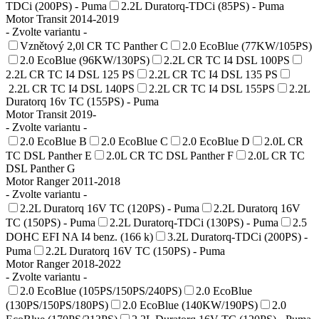
TDCi (200PS) - Puma
2.2L Duratorq-TDCi (85PS) - Puma
Motor Transit 2014-2019
- Zvolte variantu -
Vznětový 2,0l CR TC Panther C
2.0 EcoBlue (77KW/105PS)
2.0 EcoBlue (96KW/130PS)
2.2L CR TC I4 DSL 100PS
2.2L CR TC I4 DSL 125 PS
2.2L CR TC I4 DSL 135 PS
2.2L CR TC I4 DSL 140PS
2.2L CR TC I4 DSL 155PS
2.2L
Duratorq 16v TC (155PS) - Puma
Motor Transit 2019-
- Zvolte variantu -
2.0 EcoBlue B
2.0 EcoBlue C
2.0 EcoBlue D
2.0L CR
TC DSL Panther E
2.0L CR TC DSL Panther F
2.0L CR TC
DSL Panther G
Motor Ranger 2011-2018
- Zvolte variantu -
2.2L Duratorq 16V TC (120PS) - Puma
2.2L Duratorq 16V
TC (150PS) - Puma
2.2L Duratorq-TDCi (130PS) - Puma
2.5
DOHC EFI NA I4 benz. (166 k)
3.2L Duratorq-TDCi (200PS) -
Puma
2.2L Duratorq 16V TC (150PS) - Puma
Motor Ranger 2018-2022
- Zvolte variantu -
2.0 EcoBlue (105PS/150PS/240PS)
2.0 EcoBlue
(130PS/150PS/180PS)
2.0 EcoBlue (140KW/190PS)
2.0