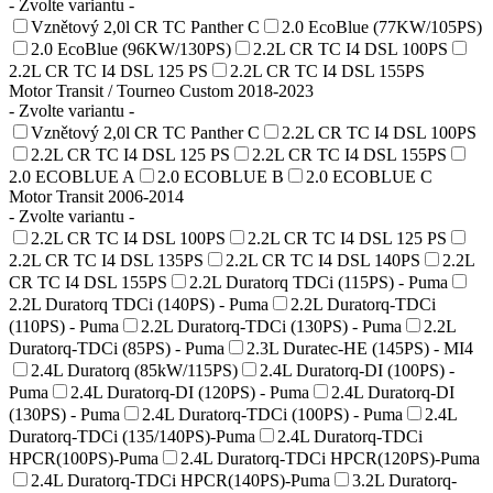
- Zvolte variantu -
Vznětový 2,0l CR TC Panther C
2.0 EcoBlue (77KW/105PS)
2.0 EcoBlue (96KW/130PS)
2.2L CR TC I4 DSL 100PS
2.2L CR TC I4 DSL 125 PS
2.2L CR TC I4 DSL 155PS
Motor Transit / Tourneo Custom 2018-2023
- Zvolte variantu -
Vznětový 2,0l CR TC Panther C
2.2L CR TC I4 DSL 100PS
2.2L CR TC I4 DSL 125 PS
2.2L CR TC I4 DSL 155PS
2.0 ECOBLUE A
2.0 ECOBLUE B
2.0 ECOBLUE C
Motor Transit 2006-2014
- Zvolte variantu -
2.2L CR TC I4 DSL 100PS
2.2L CR TC I4 DSL 125 PS
2.2L CR TC I4 DSL 135PS
2.2L CR TC I4 DSL 140PS
2.2L
CR TC I4 DSL 155PS
2.2L Duratorq TDCi (115PS) - Puma
2.2L Duratorq TDCi (140PS) - Puma
2.2L Duratorq-TDCi
(110PS) - Puma
2.2L Duratorq-TDCi (130PS) - Puma
2.2L
Duratorq-TDCi (85PS) - Puma
2.3L Duratec-HE (145PS) - MI4
2.4L Duratorq (85kW/115PS)
2.4L Duratorq-DI (100PS) -
Puma
2.4L Duratorq-DI (120PS) - Puma
2.4L Duratorq-DI
(130PS) - Puma
2.4L Duratorq-TDCi (100PS) - Puma
2.4L
Duratorq-TDCi (135/140PS)-Puma
2.4L Duratorq-TDCi
HPCR(100PS)-Puma
2.4L Duratorq-TDCi HPCR(120PS)-Puma
2.4L Duratorq-TDCi HPCR(140PS)-Puma
3.2L Duratorq-