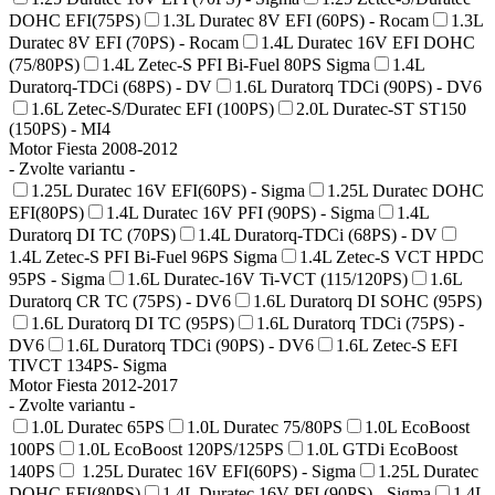
DOHC EFI(75PS)
1.3L Duratec 8V EFI (60PS) - Rocam
1.3L
Duratec 8V EFI (70PS) - Rocam
1.4L Duratec 16V EFI DOHC
(75/80PS)
1.4L Zetec-S PFI Bi-Fuel 80PS Sigma
1.4L
Duratorq-TDCi (68PS) - DV
1.6L Duratorq TDCi (90PS) - DV6
1.6L Zetec-S/Duratec EFI (100PS)
2.0L Duratec-ST ST150
(150PS) - MI4
Motor Fiesta 2008-2012
- Zvolte variantu -
1.25L Duratec 16V EFI(60PS) - Sigma
1.25L Duratec DOHC
EFI(80PS)
1.4L Duratec 16V PFI (90PS) - Sigma
1.4L
Duratorq DI TC (70PS)
1.4L Duratorq-TDCi (68PS) - DV
1.4L Zetec-S PFI Bi-Fuel 96PS Sigma
1.4L Zetec-S VCT HPDC
95PS - Sigma
1.6L Duratec-16V Ti-VCT (115/120PS)
1.6L
Duratorq CR TC (75PS) - DV6
1.6L Duratorq DI SOHC (95PS)
1.6L Duratorq DI TC (95PS)
1.6L Duratorq TDCi (75PS) -
DV6
1.6L Duratorq TDCi (90PS) - DV6
1.6L Zetec-S EFI
TIVCT 134PS- Sigma
Motor Fiesta 2012-2017
- Zvolte variantu -
1.0L Duratec 65PS
1.0L Duratec 75/80PS
1.0L EcoBoost
100PS
1.0L EcoBoost 120PS/125PS
1.0L GTDi EcoBoost
140PS
1.25L Duratec 16V EFI(60PS) - Sigma
1.25L Duratec
DOHC EFI(80PS)
1.4L Duratec 16V PFI (90PS) - Sigma
1.4L