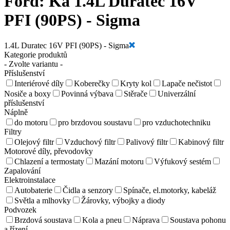
Ford:
Ka 1.4L Duratec 16V
PFI (90PS) - Sigma
1.4L Duratec 16V PFI (90PS) - Sigma
Kategorie produktů
- Zvolte variantu -
Příslušenství
Interiérové díly
Koberečky
Kryty kol
Lapače nečistot
Nosiče a boxy
Povinná výbava
Stěrače
Univerzální
příslušenství
Náplně
do motoru
pro brzdovou soustavu
pro vzduchotechniku
Filtry
Olejový filtr
Vzduchový filtr
Palivový filtr
Kabinový filtr
Motorové díly, převodovky
Chlazení a termostaty
Mazání motoru
Výfukový sestém
Zapalování
Elektroinstalace
Autobaterie
Čidla a senzory
Spínače, el.motorky, kabeláž
Světla a mlhovky
Žárovky, výbojky a diody
Podvozek
Brzdová soustava
Kola a pneu
Náprava
Soustava pohonu
a řízení