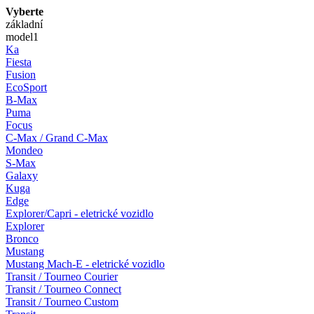
Vyberte
základní
model
1
Ka
Fiesta
Fusion
EcoSport
B-Max
Puma
Focus
C-Max / Grand C-Max
Mondeo
S-Max
Galaxy
Kuga
Edge
Explorer/Capri - eletrické vozidlo
Explorer
Bronco
Mustang
Mustang Mach-E - eletrické vozidlo
Transit / Tourneo Courier
Transit / Tourneo Connect
Transit / Tourneo Custom