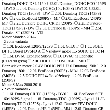
Duratorq DOHC DSL 115 k
2.0L Duratorq DOHC ECO 115PS
- DW10
2.0L Duratorq DOHC(150/163PS)-DW10C
2.0L
Duratorq-TDCi (130PS) - DW
2.0L Duratorq-TDCi (143PS) -
DW
2.0L EcoBoost (200PS) - MI4
2.0L EcoBoost (240PS) -
MI4
2.2L Duratorq DOHC CR DI (200PS)
2.2L Duratorq-
TDCi (175PS) - DW
2.3L Duratec-HE (160PS) - MI4
2.5L
Duratec-ST (220PS) - VI5
Motor Mondeo 2014-
- Zvolte variantu -
1.0L EcoBoost 120PS/125PS
1.5L GTDI I4
1.5L SOHC
DI TC Diesel DV5FD A
Vznětový motor 1.5 SOHC DI TC I4
1.6L DV6C Econetic Sub-90
1.6 DV6C ne Econetic
(CO2>90 g/km)
2.0L DOHC CR DSL 204PS MID
Benz./elektr. motor 2.0 4V DOHC PFI
2.0 Duratorq 150k
2.0
Duratorq 180k
2.0L EcoBoost (200PS) - MI4
2.0L EcoBoost
(240PS)
2.5 DOHC PFI 4válc. zážehový
2.0L EcoBoost
(250PS)
Motor S-Max 2006-2010
- Zvolte variantu -
1.6L Duratorq CR TC (115PS) - DV6
1.6L EcoBoost SCTi
160/182PS-Sigma
1.8L Duratorq-TDCi (100PS) - Lynx
1.8L
Duratorq-TDCi (125PS) - Lynx
2.0L Duratec FFV DOHC
(145PS)
2.0L Duratec-HE (145PS) - MI4
2.0L Duratorq CR