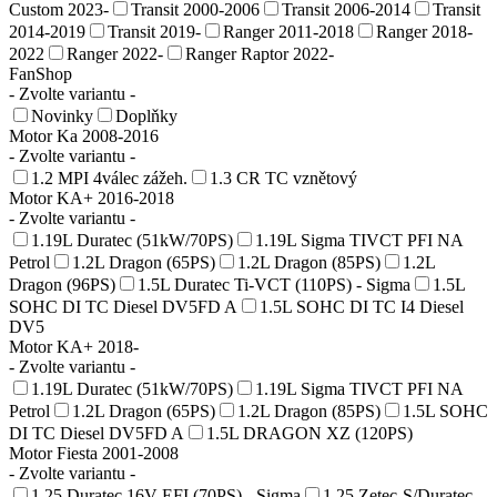
Custom 2023-
Transit 2000-2006
Transit 2006-2014
Transit
2014-2019
Transit 2019-
Ranger 2011-2018
Ranger 2018-
2022
Ranger 2022-
Ranger Raptor 2022-
FanShop
- Zvolte variantu -
Novinky
Doplňky
Motor Ka 2008-2016
- Zvolte variantu -
1.2 MPI 4válec zážeh.
1.3 CR TC vznětový
Motor KA+ 2016-2018
- Zvolte variantu -
1.19L Duratec (51kW/70PS)
1.19L Sigma TIVCT PFI NA
Petrol
1.2L Dragon (65PS)
1.2L Dragon (85PS)
1.2L
Dragon (96PS)
1.5L Duratec Ti-VCT (110PS) - Sigma
1.5L
SOHC DI TC Diesel DV5FD A
1.5L SOHC DI TC I4 Diesel
DV5
Motor KA+ 2018-
- Zvolte variantu -
1.19L Duratec (51kW/70PS)
1.19L Sigma TIVCT PFI NA
Petrol
1.2L Dragon (65PS)
1.2L Dragon (85PS)
1.5L SOHC
DI TC Diesel DV5FD A
1.5L DRAGON XZ (120PS)
Motor Fiesta 2001-2008
- Zvolte variantu -
1.25 Duratec 16V EFI (70PS) - Sigma
1.25 Zetec-S/Duratec