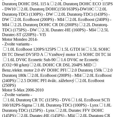
Duratorq DOHC DSL 115 k
2.0L Duratorq DOHC ECO 115PS
- DW10
2.0L Duratorq DOHC(150/163PS)-DW10C
2.0L
Duratorq-TDCi (130PS) - DW
2.0L Duratorq-TDCi (143PS) -
DW
2.0L EcoBoost (200PS) - MI4
2.0L EcoBoost (240PS) -
MI4
2.2L Duratorq DOHC CR DI (200PS)
2.2L Duratorq-
TDCi (175PS) - DW
2.3L Duratec-HE (160PS) - MI4
2.5L
Duratec-ST (220PS) - VI5
Motor Mondeo 2014-
- Zvolte variantu -
1.0L EcoBoost 120PS/125PS
1.5L GTDI I4
1.5L SOHC
DI TC Diesel DV5FD A
Vznětový motor 1.5 SOHC DI TC I4
1.6L DV6C Econetic Sub-90
1.6 DV6C ne Econetic
(CO2>90 g/km)
2.0L DOHC CR DSL 204PS MID
Benz./elektr. motor 2.0 4V DOHC PFI
2.0 Duratorq 150k
2.0
Duratorq 180k
2.0L EcoBoost (200PS) - MI4
2.0L EcoBoost
(240PS)
2.5 DOHC PFI 4válc. zážehový
2.0L EcoBoost
(250PS)
Motor S-Max 2006-2010
- Zvolte variantu -
1.6L Duratorq CR TC (115PS) - DV6
1.6L EcoBoost SCTi
160/182PS-Sigma
1.8L Duratorq-TDCi (100PS) - Lynx
1.8L
Duratorq-TDCi (125PS) - Lynx
2.0L Duratec FFV DOHC
(145PS)
2.0L Duratec-HE (145PS) - MI4
2.0L Duratorq CR