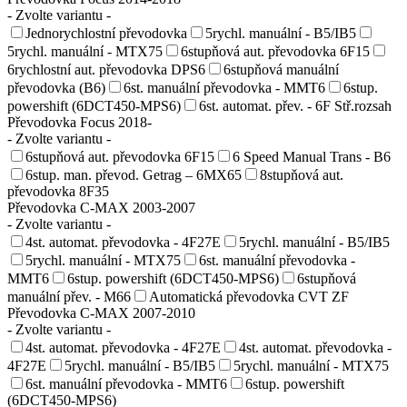
- Zvolte variantu -
Jednorychlostní převodovka
5rychl. manuální - B5/IB5
5rychl. manuální - MTX75
6stupňová aut. převodovka 6F15
6rychlostní aut. převodovka DPS6
6stupňová manuální
převodovka (B6)
6st. manuální převodovka - MMT6
6stup.
powershift (6DCT450-MPS6)
6st. automat. přev. - 6F Stř.rozsah
Převodovka Focus 2018-
- Zvolte variantu -
6stupňová aut. převodovka 6F15
6 Speed Manual Trans - B6
6stup. man. převod. Getrag – 6MX65
8stupňová aut.
převodovka 8F35
Převodovka C-MAX 2003-2007
- Zvolte variantu -
4st. automat. převodovka - 4F27E
5rychl. manuální - B5/IB5
5rychl. manuální - MTX75
6st. manuální převodovka -
MMT6
6stup. powershift (6DCT450-MPS6)
6stupňová
manuální přev. - M66
Automatická převodovka CVT ZF
Převodovka C-MAX 2007-2010
- Zvolte variantu -
4st. automat. převodovka - 4F27E
4st. automat. převodovka -
4F27E
5rychl. manuální - B5/IB5
5rychl. manuální - MTX75
6st. manuální převodovka - MMT6
6stup. powershift
(6DCT450-MPS6)