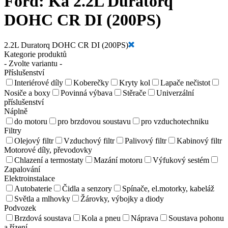
Ford:
Ka 2.2L Duratorq
DOHC CR DI (200PS)
2.2L Duratorq DOHC CR DI (200PS)
Kategorie produktů
- Zvolte variantu -
Příslušenství
Interiérové díly
Koberečky
Kryty kol
Lapače nečistot
Nosiče a boxy
Povinná výbava
Stěrače
Univerzální
příslušenství
Náplně
do motoru
pro brzdovou soustavu
pro vzduchotechniku
Filtry
Olejový filtr
Vzduchový filtr
Palivový filtr
Kabinový filtr
Motorové díly, převodovky
Chlazení a termostaty
Mazání motoru
Výfukový sestém
Zapalování
Elektroinstalace
Autobaterie
Čidla a senzory
Spínače, el.motorky, kabeláž
Světla a mlhovky
Žárovky, výbojky a diody
Podvozek
Brzdová soustava
Kola a pneu
Náprava
Soustava pohonu
a řízení