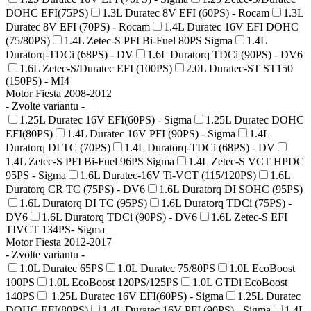
DOHC EFI(75PS)
1.3L Duratec 8V EFI (60PS) - Rocam
1.3L
Duratec 8V EFI (70PS) - Rocam
1.4L Duratec 16V EFI DOHC
(75/80PS)
1.4L Zetec-S PFI Bi-Fuel 80PS Sigma
1.4L
Duratorq-TDCi (68PS) - DV
1.6L Duratorq TDCi (90PS) - DV6
1.6L Zetec-S/Duratec EFI (100PS)
2.0L Duratec-ST ST150
(150PS) - MI4
Motor Fiesta 2008-2012
- Zvolte variantu -
1.25L Duratec 16V EFI(60PS) - Sigma
1.25L Duratec DOHC
EFI(80PS)
1.4L Duratec 16V PFI (90PS) - Sigma
1.4L
Duratorq DI TC (70PS)
1.4L Duratorq-TDCi (68PS) - DV
1.4L Zetec-S PFI Bi-Fuel 96PS Sigma
1.4L Zetec-S VCT HPDC
95PS - Sigma
1.6L Duratec-16V Ti-VCT (115/120PS)
1.6L
Duratorq CR TC (75PS) - DV6
1.6L Duratorq DI SOHC (95PS)
1.6L Duratorq DI TC (95PS)
1.6L Duratorq TDCi (75PS) -
DV6
1.6L Duratorq TDCi (90PS) - DV6
1.6L Zetec-S EFI
TIVCT 134PS- Sigma
Motor Fiesta 2012-2017
- Zvolte variantu -
1.0L Duratec 65PS
1.0L Duratec 75/80PS
1.0L EcoBoost
100PS
1.0L EcoBoost 120PS/125PS
1.0L GTDi EcoBoost
140PS
1.25L Duratec 16V EFI(60PS) - Sigma
1.25L Duratec
DOHC EFI(80PS)
1.4L Duratec 16V PFI (90PS) - Sigma
1.4L