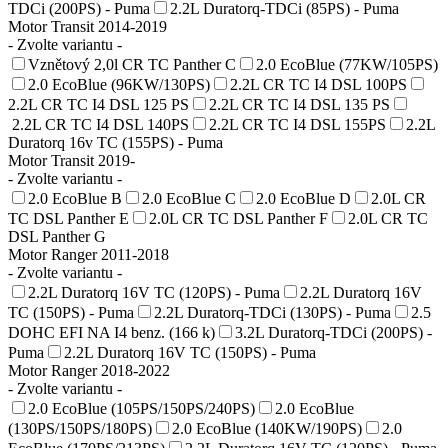
TDCi (200PS) - Puma
2.2L Duratorq-TDCi (85PS) - Puma
Motor Transit 2014-2019
- Zvolte variantu -
Vznětový 2,0l CR TC Panther C
2.0 EcoBlue (77KW/105PS)
2.0 EcoBlue (96KW/130PS)
2.2L CR TC I4 DSL 100PS
2.2L CR TC I4 DSL 125 PS
2.2L CR TC I4 DSL 135 PS
2.2L CR TC I4 DSL 140PS
2.2L CR TC I4 DSL 155PS
2.2L
Duratorq 16v TC (155PS) - Puma
Motor Transit 2019-
- Zvolte variantu -
2.0 EcoBlue B
2.0 EcoBlue C
2.0 EcoBlue D
2.0L CR
TC DSL Panther E
2.0L CR TC DSL Panther F
2.0L CR TC
DSL Panther G
Motor Ranger 2011-2018
- Zvolte variantu -
2.2L Duratorq 16V TC (120PS) - Puma
2.2L Duratorq 16V
TC (150PS) - Puma
2.2L Duratorq-TDCi (130PS) - Puma
2.5
DOHC EFI NA I4 benz. (166 k)
3.2L Duratorq-TDCi (200PS) -
Puma
2.2L Duratorq 16V TC (150PS) - Puma
Motor Ranger 2018-2022
- Zvolte variantu -
2.0 EcoBlue (105PS/150PS/240PS)
2.0 EcoBlue
(130PS/150PS/180PS)
2.0 EcoBlue (140KW/190PS)
2.0