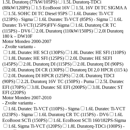
1.5L Duratorq (77kW/105PS)
1.5L Duratorq-TDCi
(88kW/120PS)
1.5 EcoBoost 16V
1.5L 16V DI TC SIGMA A
1.5L SOHC DI TC Diesel 95PS
1.6L Duratec Ti-VCT
(123PS) - Sigma
1.6L Duratec Ti-VCT (85PS) - Sigma
1.6L
Duratec Ti-VCT(125PS)FFV-Sigma
1.6L Duratorq CR TC
(115PS) - DV6
2.0L Duratorq (110kW/150PS)
2,0l Duratorq
180 k – DW10F
Motor Mondeo 2000-2007
- Zvolte variantu -
1.8L Duratec HE SCI (130PS)
1.8L Duratec HE SFI (110PS)
1.8L Duratec HE SFI (125PS)
2.0L Duratec HE SEFI
(145PS)
2.0L Duratorq DI (115PS)
2.0L Duratorq DI (90PS)
2.0L Duratorq DI CR (130PS)
Duratorq DI 2,0 HPCR (115 k)
2.0L Duratorq DI HPCR (125PS)
2.0L Duratorq TDCI
(90PS)
2.2L Duratorq 16V TC (150PS) - Puma
2.5L Duratec
EFI (170PS)
3.0L Duratec SE EFI (200PS)
3.0L Duratec ST
EFI (220PS)
Motor Mondeo 2007-2010
- Zvolte variantu -
1.6L Duratec Ti-VCT (110PS) - Sigma
1.6L Duratec Ti-VCT
(123PS) - Sigma
1.6L Duratorq CR TC (115PS) - DV6
1.6L
EcoBoost SCTi (150PS)
1.6L EcoBoost SCTi 160/182PS-Sigma
1.6L Sigma Ti-VCT (120PS)
1.8L Duratorq-TDCi (100PS) -