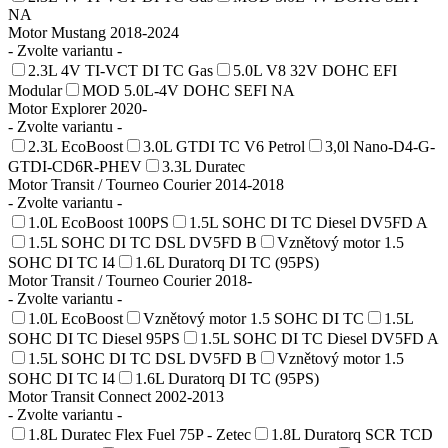
NA
Motor Mustang 2018-2024
- Zvolte variantu -
2.3L 4V TI-VCT DI TC Gas
5.0L V8 32V DOHC EFI
Modular
MOD 5.0L-4V DOHC SEFI NA
Motor Explorer 2020-
- Zvolte variantu -
2.3L EcoBoost
3.0L GTDI TC V6 Petrol
3,0l Nano-D4-G-
GTDI-CD6R-PHEV
3.3L Duratec
Motor Transit / Tourneo Courier 2014-2018
- Zvolte variantu -
1.0L EcoBoost 100PS
1.5L SOHC DI TC Diesel DV5FD A
1.5L SOHC DI TC DSL DV5FD B
Vznětový motor 1.5
SOHC DI TC I4
1.6L Duratorq DI TC (95PS)
Motor Transit / Tourneo Courier 2018-
- Zvolte variantu -
1.0L EcoBoost
Vznětový motor 1.5 SOHC DI TC
1.5L
SOHC DI TC Diesel 95PS
1.5L SOHC DI TC Diesel DV5FD A
1.5L SOHC DI TC DSL DV5FD B
Vznětový motor 1.5
SOHC DI TC I4
1.6L Duratorq DI TC (95PS)
Motor Transit Connect 2002-2013
- Zvolte variantu -
1.8L Duratec Flex Fuel 75P - Zetec
1.8L Duratorq SCR TCD