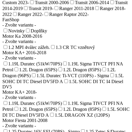
Custom 2023-
Transit 2000-2006
Transit 2006-2014
Transit
2014-2019
Transit 2019-
Ranger 2011-2018
Ranger 2018-
2022
Ranger 2022-
Ranger Raptor 2022-
FanShop
- Zvolte variantu -
Novinky
Doplňky
Motor Ka 2008-2016
- Zvolte variantu -
1.2 MPI 4válec zážeh.
1.3 CR TC vznětový
Motor KA+ 2016-2018
- Zvolte variantu -
1.19L Duratec (51kW/70PS)
1.19L Sigma TIVCT PFI NA
Petrol
1.2L Dragon (65PS)
1.2L Dragon (85PS)
1.2L
Dragon (96PS)
1.5L Duratec Ti-VCT (110PS) - Sigma
1.5L
SOHC DI TC Diesel DV5FD A
1.5L SOHC DI TC I4 Diesel
DV5
Motor KA+ 2018-
- Zvolte variantu -
1.19L Duratec (51kW/70PS)
1.19L Sigma TIVCT PFI NA
Petrol
1.2L Dragon (65PS)
1.2L Dragon (85PS)
1.5L SOHC
DI TC Diesel DV5FD A
1.5L DRAGON XZ (120PS)
Motor Fiesta 2001-2008
- Zvolte variantu -
1.25 Duratec 16V EFI (70PS) - Sigma
1.25 Zetec-S/Duratec