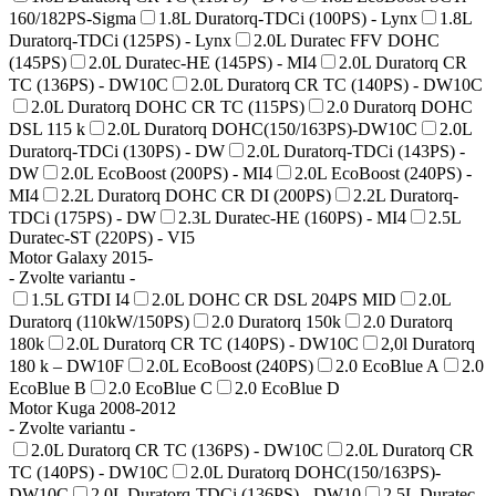
160/182PS-Sigma
1.8L Duratorq-TDCi (100PS) - Lynx
1.8L
Duratorq-TDCi (125PS) - Lynx
2.0L Duratec FFV DOHC
(145PS)
2.0L Duratec-HE (145PS) - MI4
2.0L Duratorq CR
TC (136PS) - DW10C
2.0L Duratorq CR TC (140PS) - DW10C
2.0L Duratorq DOHC CR TC (115PS)
2.0 Duratorq DOHC
DSL 115 k
2.0L Duratorq DOHC(150/163PS)-DW10C
2.0L
Duratorq-TDCi (130PS) - DW
2.0L Duratorq-TDCi (143PS) -
DW
2.0L EcoBoost (200PS) - MI4
2.0L EcoBoost (240PS) -
MI4
2.2L Duratorq DOHC CR DI (200PS)
2.2L Duratorq-
TDCi (175PS) - DW
2.3L Duratec-HE (160PS) - MI4
2.5L
Duratec-ST (220PS) - VI5
Motor Galaxy 2015-
- Zvolte variantu -
1.5L GTDI I4
2.0L DOHC CR DSL 204PS MID
2.0L
Duratorq (110kW/150PS)
2.0 Duratorq 150k
2.0 Duratorq
180k
2.0L Duratorq CR TC (140PS) - DW10C
2,0l Duratorq
180 k – DW10F
2.0L EcoBoost (240PS)
2.0 EcoBlue A
2.0
EcoBlue B
2.0 EcoBlue C
2.0 EcoBlue D
Motor Kuga 2008-2012
- Zvolte variantu -
2.0L Duratorq CR TC (136PS) - DW10C
2.0L Duratorq CR
TC (140PS) - DW10C
2.0L Duratorq DOHC(150/163PS)-
DW10C
2.0L Duratorq-TDCi (136PS) - DW10
2.5L Duratec-