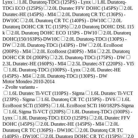
Lynx
1.8L Duratorq-TDCi (125PS) - Lynx
1.8L Duratorq-
TDCi ECO (125PS)
2.0L Duratec FFV DOHC (145PS)
2.0L
Duratec-HE (145PS) - MI4
2.0L Duratorq CR TC (136PS) -
DW10C
2.0L Duratorq CR TC (140PS) - DW10C
2.0L
Duratorq DOHC CR TC (115PS)
2.0 Duratorq DOHC DSL 115
k
2.0L Duratorq DOHC ECO 115PS - DW10
2.0L Duratorq
DOHC(150/163PS)-DW10C
2.0L Duratorq-TDCi (130PS) -
DW
2.0L Duratorq-TDCi (143PS) - DW
2.0L EcoBoost
(200PS) - MI4
2.0L EcoBoost (240PS) - MI4
2.2L Duratorq
DOHC CR DI (200PS)
2.2L Duratorq-TDCi (175PS) - DW
2.3L Duratec-HE (160PS) - MI4
2.5L Duratec-ST (220PS) - VI5
1.8L Duratorq-TDCi (100PS) - Lynx
2.0L Duratec-HE
(145PS) - MI4
2.0L Duratorq-TDCi (130PS) - DW
Motor Mondeo 2010-2014
- Zvolte variantu -
1.6L Duratec Ti-VCT (110PS) - Sigma
1.6L Duratec Ti-VCT
(123PS) - Sigma
1.6L Duratorq CR TC (115PS) - DV6
1.6L
EcoBoost SCTi (150PS)
1.6L EcoBoost SCTi 160/182PS-Sigma
1.6L Sigma Ti-VCT (120PS)
1.8L Duratorq-TDCi (100PS) -
Lynx
1.8L Duratorq-TDCi ECO (125PS)
2.0L Duratec FFV
DOHC (145PS)
2.0L Duratec-HE (145PS) - MI4
2.0L
Duratorq CR TC (136PS) - DW10C
2.0L Duratorq CR TC
(140PS) - DW10C
2.0L Duratorq DOHC CR TC (115PS)
2.0