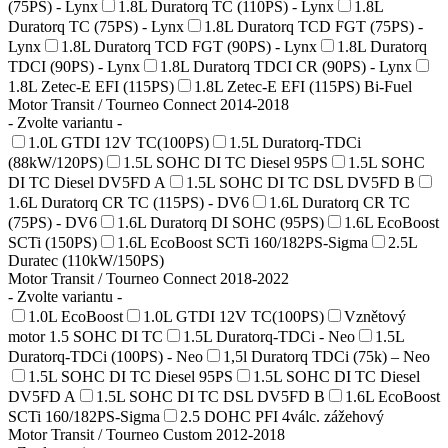
(75PS) - Lynx
1.8L Duratorq TC (110PS) - Lynx
1.8L
Duratorq TC (75PS) - Lynx
1.8L Duratorq TCD FGT (75PS) -
Lynx
1.8L Duratorq TCD FGT (90PS) - Lynx
1.8L Duratorq
TDCI (90PS) - Lynx
1.8L Duratorq TDCI CR (90PS) - Lynx
1.8L Zetec-E EFI (115PS)
1.8L Zetec-E EFI (115PS) Bi-Fuel
Motor Transit / Tourneo Connect 2014-2018
- Zvolte variantu -
1.0L GTDI 12V TC(100PS)
1.5L Duratorq-TDCi
(88kW/120PS)
1.5L SOHC DI TC Diesel 95PS
1.5L SOHC
DI TC Diesel DV5FD A
1.5L SOHC DI TC DSL DV5FD B
1.6L Duratorq CR TC (115PS) - DV6
1.6L Duratorq CR TC
(75PS) - DV6
1.6L Duratorq DI SOHC (95PS)
1.6L EcoBoost
SCTi (150PS)
1.6L EcoBoost SCTi 160/182PS-Sigma
2.5L
Duratec (110kW/150PS)
Motor Transit / Tourneo Connect 2018-2022
- Zvolte variantu -
1.0L EcoBoost
1.0L GTDI 12V TC(100PS)
Vznětový
motor 1.5 SOHC DI TC
1.5L Duratorq-TDCi - Neo
1.5L
Duratorq-TDCi (100PS) - Neo
1,5l Duratorq TDCi (75k) – Neo
1.5L SOHC DI TC Diesel 95PS
1.5L SOHC DI TC Diesel
DV5FD A
1.5L SOHC DI TC DSL DV5FD B
1.6L EcoBoost
SCTi 160/182PS-Sigma
2.5 DOHC PFI 4válc. zážehový
Motor Transit / Tourneo Custom 2012-2018