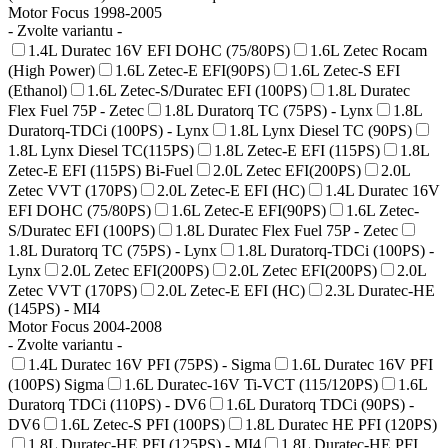
Motor Focus 1998-2005
- Zvolte variantu -
1.4L Duratec 16V EFI DOHC (75/80PS)
1.6L Zetec Rocam
(High Power)
1.6L Zetec-E EFI(90PS)
1.6L Zetec-S EFI
(Ethanol)
1.6L Zetec-S/Duratec EFI (100PS)
1.8L Duratec
Flex Fuel 75P - Zetec
1.8L Duratorq TC (75PS) - Lynx
1.8L
Duratorq-TDCi (100PS) - Lynx
1.8L Lynx Diesel TC (90PS)
1.8L Lynx Diesel TC(115PS)
1.8L Zetec-E EFI (115PS)
1.8L
Zetec-E EFI (115PS) Bi-Fuel
2.0L Zetec EFI(200PS)
2.0L
Zetec VVT (170PS)
2.0L Zetec-E EFI (HC)
1.4L Duratec 16V
EFI DOHC (75/80PS)
1.6L Zetec-E EFI(90PS)
1.6L Zetec-
S/Duratec EFI (100PS)
1.8L Duratec Flex Fuel 75P - Zetec
1.8L Duratorq TC (75PS) - Lynx
1.8L Duratorq-TDCi (100PS) -
Lynx
2.0L Zetec EFI(200PS)
2.0L Zetec EFI(200PS)
2.0L
Zetec VVT (170PS)
2.0L Zetec-E EFI (HC)
2.3L Duratec-HE
(145PS) - MI4
Motor Focus 2004-2008
- Zvolte variantu -
1.4L Duratec 16V PFI (75PS) - Sigma
1.6L Duratec 16V PFI
(100PS) Sigma
1.6L Duratec-16V Ti-VCT (115/120PS)
1.6L
Duratorq TDCi (110PS) - DV6
1.6L Duratorq TDCi (90PS) -
DV6
1.6L Zetec-S PFI (100PS)
1.8L Duratec HE PFI (120PS)
1.8L Duratec-HE PFI (125PS) - MI4
1.8L Duratec-HE PFI