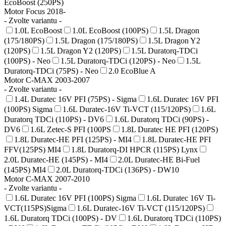
EcoBoost (250PS)
Motor Focus 2018-
- Zvolte variantu -
1.0L EcoBoost
1.0L EcoBoost (100PS)
1.5L Dragon
(175/180PS)
1.5L Dragon (175/180PS)
1.5L Dragon Y2
(120PS)
1.5L Dragon Y2 (120PS)
1.5L Duratorq-TDCi
(100PS) - Neo
1.5L Duratorq-TDCi (120PS) - Neo
1.5L
Duratorq-TDCi (75PS) - Neo
2.0 EcoBlue A
Motor C-MAX 2003-2007
- Zvolte variantu -
1.4L Duratec 16V PFI (75PS) - Sigma
1.6L Duratec 16V PFI
(100PS) Sigma
1.6L Duratec-16V Ti-VCT (115/120PS)
1.6L
Duratorq TDCi (110PS) - DV6
1.6L Duratorq TDCi (90PS) -
DV6
1.6L Zetec-S PFI (100PS
1.8L Duratec HE PFI (120PS)
1.8L Duratec-HE PFI (125PS) - MI4
1.8L Duratec-HE PFI
FFV(125PS) MI4
1.8L Duratorq-DI HPCR (115PS) Lynx
2.0L Duratec-HE (145PS) - MI4
2.0L Duratec-HE Bi-Fuel
(145PS) MI4
2.0L Duratorq-TDCi (136PS) - DW10
Motor C-MAX 2007-2010
- Zvolte variantu -
1.6L Duratec 16V PFI (100PS) Sigma
1.6L Duratec 16V Ti-
VCT(115PS)Sigma
1.6L Duratec-16V Ti-VCT (115/120PS)
1.6L Duratorq TDCi (100PS) - DV
1.6L Duratorq TDCi (110PS)