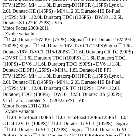
FFV(125PS) MI4
1.8L Duratorq-DI HPCR (115PS) Lynx
2.0L Duratec-HE (145PS) - MI4
2.0L Duratec-HE Bi-Fuel
(145PS) MI4
2.0L Duratorq-TDCi (136PS) - DW10
2.5L
Duratec-ST (220/225PS) - VI5
Motor Focus 2008-2011
- Zvolte variantu -
1.4L Duratec 16V PFI (75PS) - Sigma
1.6L Duratec 16V PFI
(100PS) Sigma
1.6L Duratec 16V Ti-VCT(115PS)Sigma
1.6L
Duratec-16V Ti-VCT (115/120PS)
1.6L Duratorq CR TC (90PS)
- DV6T
1.6L Duratorq TDCi (100PS)
1.6L Duratorq TDCi
(110PS) - DV6
1.6L Duratorq TDCi (90PS) - DV6
1.8L
Duratec-HE PFI (125PS) - MI4
1.8L Duratec-HE PFI
FFV(125PS) MI4
1.8L Duratorq-DI HPCR (115PS) Lynx
2.0L Duratec-HE (145PS) - MI4
2.0L Duratec-HE Bi-Fuel
(145PS) MI4
2.0L Duratorq CR TC (110PS) - DW
2.0L
Duratorq-TDCi (136PS) - DW10
2.5L Duratec-RS (305PS) -
VI5
2.5L Duratec-ST (220/225PS) - VI5
Motor Focus 2011-2014
- Zvolte variantu -
1.0L EcoBoost 100PS
1.0L EcoBoost 120PS/125PS
1.0L
GTDI 12V TC(100PS)
1.6L Duratec Ti-VCT (105PS) - Sigma
1.6L Duratec Ti-VCT (123PS) - Sigma
1.6L Duratec Ti-VCT
(85PS) - Sigma
1.6L Duratec Ti-VCT(125PS)FFV-Sigma
1.6L