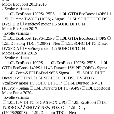
Motor EcoSport 2013-2016
- Zvolte variantu -
1.0L EcoBoost 120PS/125PS
1.0L GTDi EcoBoost 140PS
1.5L Duratec Ti-VCT (110PS) - Sigma
1.5L SOHC DI TC DSL
DV5FD B
Vznětový motor 1.5 SOHC DI TC I4
Motor EcoSport 2017-
- Zvolte variantu -
1.0L EcoBoost 120PS/125PS
1.0L GTDi EcoBoost 140PS
1.5L Duratorq-TDCi (120PS) - Neo
1.5L SOHC DI TC Diesel
DV5FD A
Vznětový motor 1.5 SOHC DI TC I4
Motor B-MAX 2012-
- Zvolte variantu -
1.0L EcoBoost 100PS
1.0L EcoBoost 120PS/125PS
1.0L
GTDi EcoBoost 140PS
1.4L Duratec 16V PFI (90PS) - Sigma
1.4L Zetec-S PFI Bi-Fuel 96PS Sigma
1.5L SOHC DI TC
Diesel DV5FD A
1.5L SOHC DI TC DSL DV5FD B
Vznětový motor 1.5 SOHC DI TC I4
1.6L Duratec Ti-VCT
(105PS) - Sigma
1.6L Duratorq DI TC (95PS)
1.0L EcoBoost
Motor Puma 2020-
- Zvolte variantu -
1.0L 12V DI TC I3 GAS FOX UPG
1.0L EcoBoost
1,0l
TURBO ZÁŽEHOVÝ NEW FOX C
1.5L Dragon
(150PS/200PS)
1.5L Duratorq-TDCi - Neo