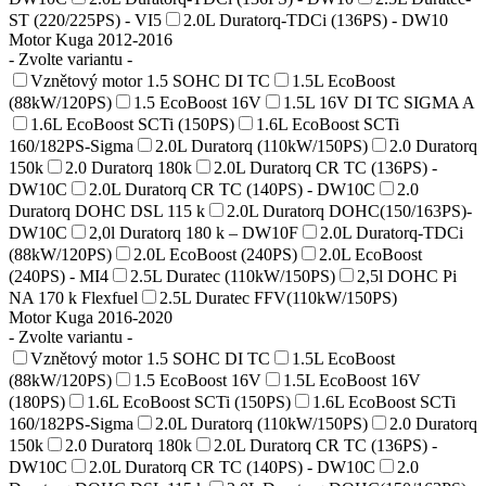
ST (220/225PS) - VI5
2.0L Duratorq-TDCi (136PS) - DW10
Motor Kuga 2012-2016
- Zvolte variantu -
Vznětový motor 1.5 SOHC DI TC
1.5L EcoBoost
(88kW/120PS)
1.5 EcoBoost 16V
1.5L 16V DI TC SIGMA A
1.6L EcoBoost SCTi (150PS)
1.6L EcoBoost SCTi
160/182PS-Sigma
2.0L Duratorq (110kW/150PS)
2.0 Duratorq
150k
2.0 Duratorq 180k
2.0L Duratorq CR TC (136PS) -
DW10C
2.0L Duratorq CR TC (140PS) - DW10C
2.0
Duratorq DOHC DSL 115 k
2.0L Duratorq DOHC(150/163PS)-
DW10C
2,0l Duratorq 180 k – DW10F
2.0L Duratorq-TDCi
(88kW/120PS)
2.0L EcoBoost (240PS)
2.0L EcoBoost
(240PS) - MI4
2.5L Duratec (110kW/150PS)
2,5l DOHC Pi
NA 170 k Flexfuel
2.5L Duratec FFV(110kW/150PS)
Motor Kuga 2016-2020
- Zvolte variantu -
Vznětový motor 1.5 SOHC DI TC
1.5L EcoBoost
(88kW/120PS)
1.5 EcoBoost 16V
1.5L EcoBoost 16V
(180PS)
1.6L EcoBoost SCTi (150PS)
1.6L EcoBoost SCTi
160/182PS-Sigma
2.0L Duratorq (110kW/150PS)
2.0 Duratorq
150k
2.0 Duratorq 180k
2.0L Duratorq CR TC (136PS) -
DW10C
2.0L Duratorq CR TC (140PS) - DW10C
2.0