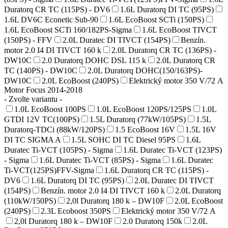
Duratorq CR TC (115PS) - DV6
1.6L Duratorq DI TC (95PS)
1.6L DV6C Econetic Sub-90
1.6L EcoBoost SCTi (150PS)
1.6L EcoBoost SCTi 160/182PS-Sigma
1.6L EcoBoost TIVCT
(150PS) - FFV
2.0L Duratec DI TIVCT (154PS)
Benzín.
motor 2.0 I4 DI TIVCT 160 k
2.0L Duratorq CR TC (136PS) -
DW10C
2.0 Duratorq DOHC DSL 115 k
2.0L Duratorq CR
TC (140PS) - DW10C
2.0L Duratorq DOHC(150/163PS)-
DW10C
2.0L EcoBoost (240PS)
Elektrický motor 350 V/72 A
Motor Focus 2014-2018
- Zvolte variantu -
1.0L EcoBoost 100PS
1.0L EcoBoost 120PS/125PS
1.0L
GTDI 12V TC(100PS)
1.5L Duratorq (77kW/105PS)
1.5L
Duratorq-TDCi (88kW/120PS)
1.5 EcoBoost 16V
1.5L 16V
DI TC SIGMA A
1.5L SOHC DI TC Diesel 95PS
1.6L
Duratec Ti-VCT (105PS) - Sigma
1.6L Duratec Ti-VCT (123PS)
- Sigma
1.6L Duratec Ti-VCT (85PS) - Sigma
1.6L Duratec
Ti-VCT(125PS)FFV-Sigma
1.6L Duratorq CR TC (115PS) -
DV6
1.6L Duratorq DI TC (95PS)
2.0L Duratec DI TIVCT
(154PS)
Benzín. motor 2.0 I4 DI TIVCT 160 k
2.0L Duratorq
(110kW/150PS)
2,0l Duratorq 180 k – DW10F
2.0L EcoBoost
(240PS)
2.3L Ecoboost 350PS
Elektrický motor 350 V/72 A
2,0l Duratorq 180 k – DW10F
2.0 Duratorq 150k
2.0L