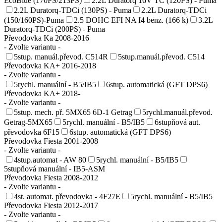
EcoBlue (170PS/213PS)
2.2L Duratorq 16V TC (120PS) - Puma
2.2L Duratorq-TDCi (130PS) - Puma
2.2L Duratorq-TDCi
(150/160PS)-Puma
2.5 DOHC EFI NA I4 benz. (166 k)
3.2L
Duratorq-TDCi (200PS) - Puma
Převodovka Ka 2008-2016
- Zvolte variantu -
5stup. manuál.převod. C514R
5stup.manuál.převod. C514
Převodovka KA+ 2016-2018
- Zvolte variantu -
5rychl. manuální - B5/IB5
6stup. automatická (GFT DPS6)
Převodovka KA+ 2018-
- Zvolte variantu -
5stup. mech. př. 5MX65 6D-1 Getrag
5rychl.manuál.převod.
Getrag-5MX65
5rychl. manuální - B5/IB5
6stupňová aut.
převodovka 6F15
6stup. automatická (GFT DPS6)
Převodovka Fiesta 2001-2008
- Zvolte variantu -
4stup.automat - AW 80
5rychl. manuální - B5/IB5
5stupňová manuální - IB5-ASM
Převodovka Fiesta 2008-2012
- Zvolte variantu -
4st. automat. převodovka - 4F27E
5rychl. manuální - B5/IB5
Převodovka Fiesta 2012-2017
- Zvolte variantu -