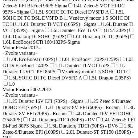
Zetec-S PFI Bi-Fuel 96PS Sigma
1.4L Zetec-S VCT HPDC
95PS - Sigma
1.5L SOHC DI TC Diesel DV5FD A
1.5L
SOHC DI TC DSL DV5FD B
Vznětový motor 1.5 SOHC DI
TC I4
1.6L Duratec Ti-VCT (105PS) - Sigma
1.6L Duratec Ti-
VCT (85PS) - Sigma
1.6L Duratec-16V Ti-VCT (115/120PS)
1.6L Duratorq DI SOHC (95PS)
1.6L Duratorq DI TC (95PS)
1.6L EcoBoost SCTi 160/182PS-Sigma
Motor Fiesta 2017-
- Zvolte variantu -
1.0L EcoBoost (100PS)
1.0L EcoBoost 120PS/125PS
1.0L
GTDi EcoBoost 140PS
1.1L Duratec TI-VCT 65PS
1.1L
Duratec TI-VCT PFI 85PS
Vznětový motor 1.5 SOHC DI TC
1.5L SOHC DI TC Diesel DV5FD A
1.5L Dragon (205PS)
1.0
Motor Fusion 2002-2012
- Zvolte variantu -
1.25 Duratec 16V EFI (70PS) - Sigma
1.25 Zetec-S/Duratec
DOHC EFI(75PS)
1.3L Duratec 8V EFI (60PS) - Rocam
1.3L
Duratec 8V EFI (70PS) - Rocam
1.4L Duratec 16V EFI DOHC
(75/80PS)
1.4L Duratorq-TDCi (68PS) - DV
1.4L Zetec-S PFI
Bi-Fuel 80PS Sigma
1.6L Duratorq TDCi (90PS) - DV6
1.6L
Zetec-S/Duratec EFI (100PS)
2.0L Duratec-ST ST150 (150PS) -
MI4