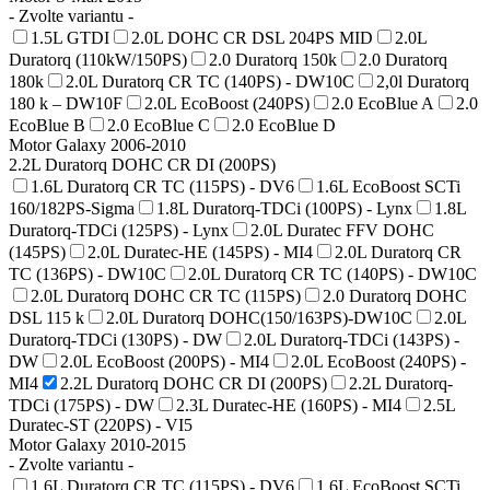
- Zvolte variantu -
1.5L GTDI
2.0L DOHC CR DSL 204PS MID
2.0L
Duratorq (110kW/150PS)
2.0 Duratorq 150k
2.0 Duratorq
180k
2.0L Duratorq CR TC (140PS) - DW10C
2,0l Duratorq
180 k – DW10F
2.0L EcoBoost (240PS)
2.0 EcoBlue A
2.0
EcoBlue B
2.0 EcoBlue C
2.0 EcoBlue D
Motor Galaxy 2006-2010
2.2L Duratorq DOHC CR DI (200PS)
1.6L Duratorq CR TC (115PS) - DV6
1.6L EcoBoost SCTi
160/182PS-Sigma
1.8L Duratorq-TDCi (100PS) - Lynx
1.8L
Duratorq-TDCi (125PS) - Lynx
2.0L Duratec FFV DOHC
(145PS)
2.0L Duratec-HE (145PS) - MI4
2.0L Duratorq CR
TC (136PS) - DW10C
2.0L Duratorq CR TC (140PS) - DW10C
2.0L Duratorq DOHC CR TC (115PS)
2.0 Duratorq DOHC
DSL 115 k
2.0L Duratorq DOHC(150/163PS)-DW10C
2.0L
Duratorq-TDCi (130PS) - DW
2.0L Duratorq-TDCi (143PS) -
DW
2.0L EcoBoost (200PS) - MI4
2.0L EcoBoost (240PS) -
MI4
2.2L Duratorq DOHC CR DI (200PS)
2.2L Duratorq-
TDCi (175PS) - DW
2.3L Duratec-HE (160PS) - MI4
2.5L
Duratec-ST (220PS) - VI5
Motor Galaxy 2010-2015
- Zvolte variantu -
1.6L Duratorq CR TC (115PS) - DV6
1.6L EcoBoost SCTi