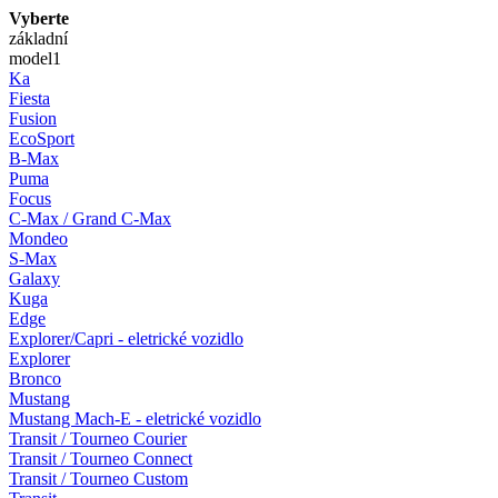
Vyberte
základní
model
1
Ka
Fiesta
Fusion
EcoSport
B-Max
Puma
Focus
C-Max / Grand C-Max
Mondeo
S-Max
Galaxy
Kuga
Edge
Explorer/Capri - eletrické vozidlo
Explorer
Bronco
Mustang
Mustang Mach-E - eletrické vozidlo
Transit / Tourneo Courier
Transit / Tourneo Connect
Transit / Tourneo Custom