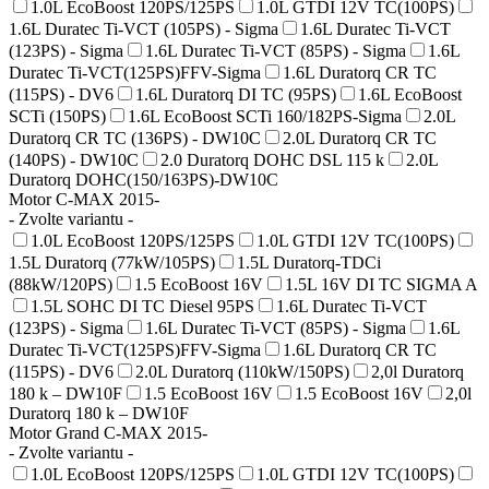
1.0L EcoBoost 120PS/125PS
1.0L GTDI 12V TC(100PS)
1.6L Duratec Ti-VCT (105PS) - Sigma
1.6L Duratec Ti-VCT
(123PS) - Sigma
1.6L Duratec Ti-VCT (85PS) - Sigma
1.6L
Duratec Ti-VCT(125PS)FFV-Sigma
1.6L Duratorq CR TC
(115PS) - DV6
1.6L Duratorq DI TC (95PS)
1.6L EcoBoost
SCTi (150PS)
1.6L EcoBoost SCTi 160/182PS-Sigma
2.0L
Duratorq CR TC (136PS) - DW10C
2.0L Duratorq CR TC
(140PS) - DW10C
2.0 Duratorq DOHC DSL 115 k
2.0L
Duratorq DOHC(150/163PS)-DW10C
Motor C-MAX 2015-
- Zvolte variantu -
1.0L EcoBoost 120PS/125PS
1.0L GTDI 12V TC(100PS)
1.5L Duratorq (77kW/105PS)
1.5L Duratorq-TDCi
(88kW/120PS)
1.5 EcoBoost 16V
1.5L 16V DI TC SIGMA A
1.5L SOHC DI TC Diesel 95PS
1.6L Duratec Ti-VCT
(123PS) - Sigma
1.6L Duratec Ti-VCT (85PS) - Sigma
1.6L
Duratec Ti-VCT(125PS)FFV-Sigma
1.6L Duratorq CR TC
(115PS) - DV6
2.0L Duratorq (110kW/150PS)
2,0l Duratorq
180 k – DW10F
1.5 EcoBoost 16V
1.5 EcoBoost 16V
2,0l
Duratorq 180 k – DW10F
Motor Grand C-MAX 2015-
- Zvolte variantu -
1.0L EcoBoost 120PS/125PS
1.0L GTDI 12V TC(100PS)