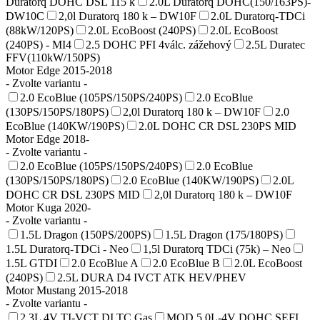
Duratorq DOHC DSL 115 k
2.0L Duratorq DOHC(150/163PS)-
DW10C
2,0l Duratorq 180 k – DW10F
2.0L Duratorq-TDCi
(88kW/120PS)
2.0L EcoBoost (240PS)
2.0L EcoBoost
(240PS) - MI4
2.5 DOHC PFI 4válc. zážehový
2.5L Duratec
FFV(110kW/150PS)
Motor Edge 2015-2018
- Zvolte variantu -
2.0 EcoBlue (105PS/150PS/240PS)
2.0 EcoBlue
(130PS/150PS/180PS)
2,0l Duratorq 180 k – DW10F
2.0
EcoBlue (140KW/190PS)
2.0L DOHC CR DSL 230PS MID
Motor Edge 2018-
- Zvolte variantu -
2.0 EcoBlue (105PS/150PS/240PS)
2.0 EcoBlue
(130PS/150PS/180PS)
2.0 EcoBlue (140KW/190PS)
2.0L
DOHC CR DSL 230PS MID
2,0l Duratorq 180 k – DW10F
Motor Kuga 2020-
- Zvolte variantu -
1.5L Dragon (150PS/200PS)
1.5L Dragon (175/180PS)
1.5L Duratorq-TDCi - Neo
1,5l Duratorq TDCi (75k) – Neo
1.5L GTDI
2.0 EcoBlue A
2.0 EcoBlue B
2.0L EcoBoost
(240PS)
2.5L DURA D4 IVCT ATK HEV/PHEV
Motor Mustang 2015-2018
- Zvolte variantu -
2.3L 4V TI-VCT DI TC Gas
MOD 5.0L-4V DOHC SEFI