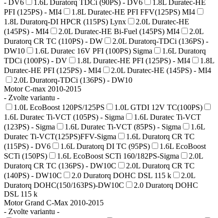
- DV6
1.6L Duratorq TDCi (90PS) - DV6
1.8L Duratec-HE
PFI (125PS) - MI4
1.8L Duratec-HE PFI FFV(125PS) MI4
1.8L Duratorq-DI HPCR (115PS) Lynx
2.0L Duratec-HE
(145PS) - MI4
2.0L Duratec-HE Bi-Fuel (145PS) MI4
2.0L
Duratorq CR TC (110PS) - DW
2.0L Duratorq-TDCi (136PS) -
DW10
1.6L Duratec 16V PFI (100PS) Sigma
1.6L Duratorq
TDCi (100PS) - DV
1.8L Duratec-HE PFI (125PS) - MI4
1.8L
Duratec-HE PFI (125PS) - MI4
2.0L Duratec-HE (145PS) - MI4
2.0L Duratorq-TDCi (136PS) - DW10
Motor C-max 2010-2015
- Zvolte variantu -
1.0L EcoBoost 120PS/125PS
1.0L GTDI 12V TC(100PS)
1.6L Duratec Ti-VCT (105PS) - Sigma
1.6L Duratec Ti-VCT
(123PS) - Sigma
1.6L Duratec Ti-VCT (85PS) - Sigma
1.6L
Duratec Ti-VCT(125PS)FFV-Sigma
1.6L Duratorq CR TC
(115PS) - DV6
1.6L Duratorq DI TC (95PS)
1.6L EcoBoost
SCTi (150PS)
1.6L EcoBoost SCTi 160/182PS-Sigma
2.0L
Duratorq CR TC (136PS) - DW10C
2.0L Duratorq CR TC
(140PS) - DW10C
2.0 Duratorq DOHC DSL 115 k
2.0L
Duratorq DOHC(150/163PS)-DW10C
2.0 Duratorq DOHC
DSL 115 k
Motor Grand C-Max 2010-2015
- Zvolte variantu -