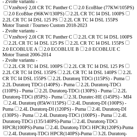
- Zvolte variantu -
Vznětový 2,0l CR TC Panther C
2.0 EcoBlue (77KW/105PS)
2.0 EcoBlue (96KW/130PS)
2.2L CR TC I4 DSL 100PS
2.2L CR TC I4 DSL 125 PS
2.2L CR TC I4 DSL 155PS
Motor Transit / Tourneo Custom 2018-2023
- Zvolte variantu -
Vznětový 2,0l CR TC Panther C
2.2L CR TC I4 DSL 100PS
2.2L CR TC I4 DSL 125 PS
2.2L CR TC I4 DSL 155PS
2.0 ECOBLUE A
2.0 ECOBLUE B
2.0 ECOBLUE C
Motor Transit 2006-2014
- Zvolte variantu -
2.2L CR TC I4 DSL 100PS
2.2L CR TC I4 DSL 125 PS
2.2L CR TC I4 DSL 135PS
2.2L CR TC I4 DSL 140PS
2.2L
CR TC I4 DSL 155PS
2.2L Duratorq TDCi (115PS) - Puma
2.2L Duratorq TDCi (140PS) - Puma
2.2L Duratorq-TDCi
(110PS) - Puma
2.2L Duratorq-TDCi (130PS) - Puma
2.2L
Duratorq-TDCi (85PS) - Puma
2.3L Duratec-HE (145PS) - MI4
2.4L Duratorq (85kW/115PS)
2.4L Duratorq-DI (100PS) -
Puma
2.4L Duratorq-DI (120PS) - Puma
2.4L Duratorq-DI
(130PS) - Puma
2.4L Duratorq-TDCi (100PS) - Puma
2.4L
Duratorq-TDCi (135/140PS)-Puma
2.4L Duratorq-TDCi
HPCR(100PS)-Puma
2.4L Duratorq-TDCi HPCR(120PS)-Puma
2.4L Duratorq-TDCi HPCR(140PS)-Puma
3.2L Duratorq-