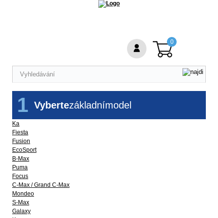
0
1
Vyberte
základní
model
Ka
Fiesta
Fusion
EcoSport
B-Max
Puma
Focus
C-Max / Grand C-Max
Mondeo
S-Max
Galaxy