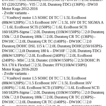
ST (220/225PS) - VI5
2.0L Duratorq-TDCi (136PS) - DW10
Motor Kuga 2012-2016
- Zvolte variantu -
Vznětový motor 1.5 SOHC DI TC
1.5L EcoBoost
(88kW/120PS)
1.5 EcoBoost 16V
1.5L 16V DI TC SIGMA A
1.6L EcoBoost SCTi (150PS)
1.6L EcoBoost SCTi
160/182PS-Sigma
2.0L Duratorq (110kW/150PS)
2.0 Duratorq
150k
2.0 Duratorq 180k
2.0L Duratorq CR TC (136PS) -
DW10C
2.0L Duratorq CR TC (140PS) - DW10C
2.0
Duratorq DOHC DSL 115 k
2.0L Duratorq DOHC(150/163PS)-
DW10C
2,0l Duratorq 180 k – DW10F
2.0L Duratorq-TDCi
(88kW/120PS)
2.0L EcoBoost (240PS)
2.0L EcoBoost
(240PS) - MI4
2.5L Duratec (110kW/150PS)
2,5l DOHC Pi
NA 170 k Flexfuel
2.5L Duratec FFV(110kW/150PS)
Motor Kuga 2016-2020
- Zvolte variantu -
Vznětový motor 1.5 SOHC DI TC
1.5L EcoBoost
(88kW/120PS)
1.5 EcoBoost 16V
1.5L EcoBoost 16V
(180PS)
1.6L EcoBoost SCTi (150PS)
1.6L EcoBoost SCTi
160/182PS-Sigma
2.0L Duratorq (110kW/150PS)
2.0 Duratorq
150k
2.0 Duratorq 180k
2.0L Duratorq CR TC (136PS) -
DW10C
2.0L Duratorq CR TC (140PS) - DW10C
2.0