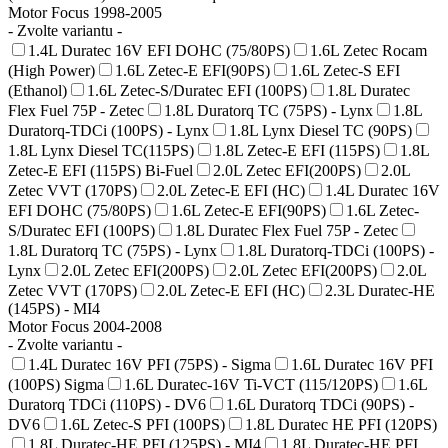
Motor Focus 1998-2005
- Zvolte variantu -
1.4L Duratec 16V EFI DOHC (75/80PS)
1.6L Zetec Rocam
(High Power)
1.6L Zetec-E EFI(90PS)
1.6L Zetec-S EFI
(Ethanol)
1.6L Zetec-S/Duratec EFI (100PS)
1.8L Duratec
Flex Fuel 75P - Zetec
1.8L Duratorq TC (75PS) - Lynx
1.8L
Duratorq-TDCi (100PS) - Lynx
1.8L Lynx Diesel TC (90PS)
1.8L Lynx Diesel TC(115PS)
1.8L Zetec-E EFI (115PS)
1.8L
Zetec-E EFI (115PS) Bi-Fuel
2.0L Zetec EFI(200PS)
2.0L
Zetec VVT (170PS)
2.0L Zetec-E EFI (HC)
1.4L Duratec 16V
EFI DOHC (75/80PS)
1.6L Zetec-E EFI(90PS)
1.6L Zetec-
S/Duratec EFI (100PS)
1.8L Duratec Flex Fuel 75P - Zetec
1.8L Duratorq TC (75PS) - Lynx
1.8L Duratorq-TDCi (100PS) -
Lynx
2.0L Zetec EFI(200PS)
2.0L Zetec EFI(200PS)
2.0L
Zetec VVT (170PS)
2.0L Zetec-E EFI (HC)
2.3L Duratec-HE
(145PS) - MI4
Motor Focus 2004-2008
- Zvolte variantu -
1.4L Duratec 16V PFI (75PS) - Sigma
1.6L Duratec 16V PFI
(100PS) Sigma
1.6L Duratec-16V Ti-VCT (115/120PS)
1.6L
Duratorq TDCi (110PS) - DV6
1.6L Duratorq TDCi (90PS) -
DV6
1.6L Zetec-S PFI (100PS)
1.8L Duratec HE PFI (120PS)
1.8L Duratec-HE PFI (125PS) - MI4
1.8L Duratec-HE PFI