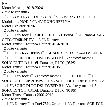
NA
Motor Mustang 2018-2024
- Zvolte variantu -
2.3L 4V TI-VCT DI TC Gas
5.0L V8 32V DOHC EFI
Modular
MOD 5.0L-4V DOHC SEFI NA
Motor Explorer 2020-
- Zvolte variantu -
2.3L EcoBoost
3.0L GTDI TC V6 Petrol
3,0l Nano-D4-G-
GTDI-CD6R-PHEV
3.3L Duratec
Motor Transit / Tourneo Courier 2014-2018
- Zvolte variantu -
1.0L EcoBoost 100PS
1.5L SOHC DI TC Diesel DV5FD A
1.5L SOHC DI TC DSL DV5FD B
Vznětový motor 1.5
SOHC DI TC I4
1.6L Duratorq DI TC (95PS)
Motor Transit / Tourneo Courier 2018-
- Zvolte variantu -
1.0L EcoBoost
Vznětový motor 1.5 SOHC DI TC
1.5L
SOHC DI TC Diesel 95PS
1.5L SOHC DI TC Diesel DV5FD A
1.5L SOHC DI TC DSL DV5FD B
Vznětový motor 1.5
SOHC DI TC I4
1.6L Duratorq DI TC (95PS)
Motor Transit Connect 2002-2013
- Zvolte variantu -
1.8L Duratec Flex Fuel 75P - Zetec
1.8L Duratorq SCR TCD