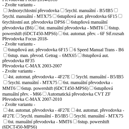
- Zvolte variantu -
Jednorychlostní převodovka
5rychl. manuální - B5/IB5
5rychl. manuální - MTX75
6stupňová aut. převodovka 6F15
6rychlostní aut. převodovka DPS6
6stupňová manuální
převodovka (B6)
6st. manuální převodovka - MMT6
6stup.
powershift (6DCT450-MPS6)
6st. automat. přev. - 6F Stř.rozsah
Převodovka Focus 2018-
- Zvolte variantu -
6stupňová aut. převodovka 6F15
6 Speed Manual Trans - B6
6stup. man. převod. Getrag – 6MX65
8stupňová aut.
převodovka 8F35
Převodovka C-MAX 2003-2007
- Zvolte variantu -
4st. automat. převodovka - 4F27E
5rychl. manuální - B5/IB5
5rychl. manuální - MTX75
6st. manuální převodovka -
MMT6
6stup. powershift (6DCT450-MPS6)
6stupňová
manuální přev. - M66
Automatická převodovka CVT ZF
Převodovka C-MAX 2007-2010
- Zvolte variantu -
4st. automat. převodovka - 4F27E
4st. automat. převodovka -
4F27E
5rychl. manuální - B5/IB5
5rychl. manuální - MTX75
6st. manuální převodovka - MMT6
6stup. powershift
(6DCT450-MPS6)