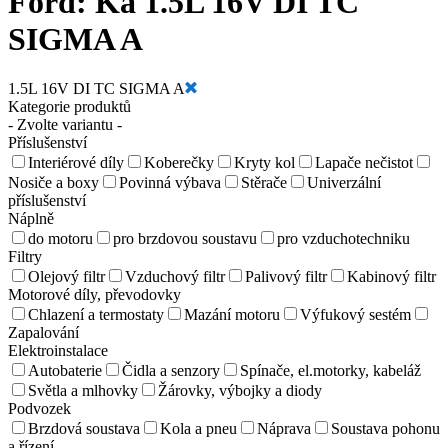
Ford:
Ka 1.5L 16V DI TC
SIGMA A
1.5L 16V DI TC SIGMA A
Kategorie produktů
- Zvolte variantu -
Příslušenství
Interiérové díly
Koberečky
Kryty kol
Lapače nečistot
Nosiče a boxy
Povinná výbava
Stěrače
Univerzální
příslušenství
Náplně
do motoru
pro brzdovou soustavu
pro vzduchotechniku
Filtry
Olejový filtr
Vzduchový filtr
Palivový filtr
Kabinový filtr
Motorové díly, převodovky
Chlazení a termostaty
Mazání motoru
Výfukový sestém
Zapalování
Elektroinstalace
Autobaterie
Čidla a senzory
Spínače, el.motorky, kabeláž
Světla a mlhovky
Žárovky, výbojky a diody
Podvozek
Brzdová soustava
Kola a pneu
Náprava
Soustava pohonu
a řízení