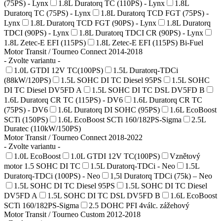
(75PS) - Lynx
1.8L Duratorq TC (110PS) - Lynx
1.8L
Duratorq TC (75PS) - Lynx
1.8L Duratorq TCD FGT (75PS) -
Lynx
1.8L Duratorq TCD FGT (90PS) - Lynx
1.8L Duratorq
TDCI (90PS) - Lynx
1.8L Duratorq TDCI CR (90PS) - Lynx
1.8L Zetec-E EFI (115PS)
1.8L Zetec-E EFI (115PS) Bi-Fuel
Motor Transit / Tourneo Connect 2014-2018
- Zvolte variantu -
1.0L GTDI 12V TC(100PS)
1.5L Duratorq-TDCi
(88kW/120PS)
1.5L SOHC DI TC Diesel 95PS
1.5L SOHC
DI TC Diesel DV5FD A
1.5L SOHC DI TC DSL DV5FD B
1.6L Duratorq CR TC (115PS) - DV6
1.6L Duratorq CR TC
(75PS) - DV6
1.6L Duratorq DI SOHC (95PS)
1.6L EcoBoost
SCTi (150PS)
1.6L EcoBoost SCTi 160/182PS-Sigma
2.5L
Duratec (110kW/150PS)
Motor Transit / Tourneo Connect 2018-2022
- Zvolte variantu -
1.0L EcoBoost
1.0L GTDI 12V TC(100PS)
Vznětový
motor 1.5 SOHC DI TC
1.5L Duratorq-TDCi - Neo
1.5L
Duratorq-TDCi (100PS) - Neo
1,5l Duratorq TDCi (75k) – Neo
1.5L SOHC DI TC Diesel 95PS
1.5L SOHC DI TC Diesel
DV5FD A
1.5L SOHC DI TC DSL DV5FD B
1.6L EcoBoost
SCTi 160/182PS-Sigma
2.5 DOHC PFI 4válc. zážehový
Motor Transit / Tourneo Custom 2012-2018