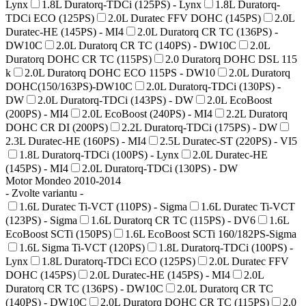
Lynx
1.8L Duratorq-TDCi (125PS) - Lynx
1.8L Duratorq-
TDCi ECO (125PS)
2.0L Duratec FFV DOHC (145PS)
2.0L
Duratec-HE (145PS) - MI4
2.0L Duratorq CR TC (136PS) -
DW10C
2.0L Duratorq CR TC (140PS) - DW10C
2.0L
Duratorq DOHC CR TC (115PS)
2.0 Duratorq DOHC DSL 115
k
2.0L Duratorq DOHC ECO 115PS - DW10
2.0L Duratorq
DOHC(150/163PS)-DW10C
2.0L Duratorq-TDCi (130PS) -
DW
2.0L Duratorq-TDCi (143PS) - DW
2.0L EcoBoost
(200PS) - MI4
2.0L EcoBoost (240PS) - MI4
2.2L Duratorq
DOHC CR DI (200PS)
2.2L Duratorq-TDCi (175PS) - DW
2.3L Duratec-HE (160PS) - MI4
2.5L Duratec-ST (220PS) - VI5
1.8L Duratorq-TDCi (100PS) - Lynx
2.0L Duratec-HE
(145PS) - MI4
2.0L Duratorq-TDCi (130PS) - DW
Motor Mondeo 2010-2014
- Zvolte variantu -
1.6L Duratec Ti-VCT (110PS) - Sigma
1.6L Duratec Ti-VCT
(123PS) - Sigma
1.6L Duratorq CR TC (115PS) - DV6
1.6L
EcoBoost SCTi (150PS)
1.6L EcoBoost SCTi 160/182PS-Sigma
1.6L Sigma Ti-VCT (120PS)
1.8L Duratorq-TDCi (100PS) -
Lynx
1.8L Duratorq-TDCi ECO (125PS)
2.0L Duratec FFV
DOHC (145PS)
2.0L Duratec-HE (145PS) - MI4
2.0L
Duratorq CR TC (136PS) - DW10C
2.0L Duratorq CR TC
(140PS) - DW10C
2.0L Duratorq DOHC CR TC (115PS)
2.0