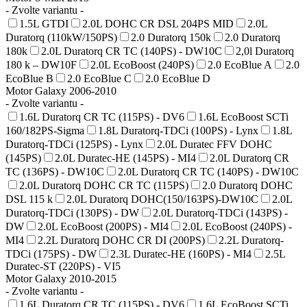
- Zvolte variantu -
1.5L GTDI
2.0L DOHC CR DSL 204PS MID
2.0L
Duratorq (110kW/150PS)
2.0 Duratorq 150k
2.0 Duratorq
180k
2.0L Duratorq CR TC (140PS) - DW10C
2,0l Duratorq
180 k – DW10F
2.0L EcoBoost (240PS)
2.0 EcoBlue A
2.0
EcoBlue B
2.0 EcoBlue C
2.0 EcoBlue D
Motor Galaxy 2006-2010
- Zvolte variantu -
1.6L Duratorq CR TC (115PS) - DV6
1.6L EcoBoost SCTi
160/182PS-Sigma
1.8L Duratorq-TDCi (100PS) - Lynx
1.8L
Duratorq-TDCi (125PS) - Lynx
2.0L Duratec FFV DOHC
(145PS)
2.0L Duratec-HE (145PS) - MI4
2.0L Duratorq CR
TC (136PS) - DW10C
2.0L Duratorq CR TC (140PS) - DW10C
2.0L Duratorq DOHC CR TC (115PS)
2.0 Duratorq DOHC
DSL 115 k
2.0L Duratorq DOHC(150/163PS)-DW10C
2.0L
Duratorq-TDCi (130PS) - DW
2.0L Duratorq-TDCi (143PS) -
DW
2.0L EcoBoost (200PS) - MI4
2.0L EcoBoost (240PS) -
MI4
2.2L Duratorq DOHC CR DI (200PS)
2.2L Duratorq-
TDCi (175PS) - DW
2.3L Duratec-HE (160PS) - MI4
2.5L
Duratec-ST (220PS) - VI5
Motor Galaxy 2010-2015
- Zvolte variantu -
1.6L Duratorq CR TC (115PS) - DV6
1.6L EcoBoost SCTi