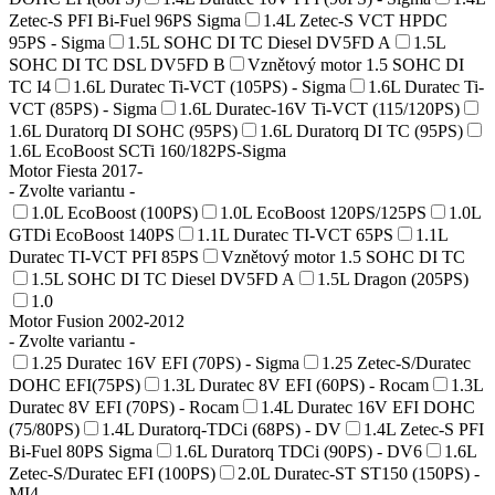
Zetec-S PFI Bi-Fuel 96PS Sigma
1.4L Zetec-S VCT HPDC
95PS - Sigma
1.5L SOHC DI TC Diesel DV5FD A
1.5L
SOHC DI TC DSL DV5FD B
Vznětový motor 1.5 SOHC DI
TC I4
1.6L Duratec Ti-VCT (105PS) - Sigma
1.6L Duratec Ti-
VCT (85PS) - Sigma
1.6L Duratec-16V Ti-VCT (115/120PS)
1.6L Duratorq DI SOHC (95PS)
1.6L Duratorq DI TC (95PS)
1.6L EcoBoost SCTi 160/182PS-Sigma
Motor Fiesta 2017-
- Zvolte variantu -
1.0L EcoBoost (100PS)
1.0L EcoBoost 120PS/125PS
1.0L
GTDi EcoBoost 140PS
1.1L Duratec TI-VCT 65PS
1.1L
Duratec TI-VCT PFI 85PS
Vznětový motor 1.5 SOHC DI TC
1.5L SOHC DI TC Diesel DV5FD A
1.5L Dragon (205PS)
1.0
Motor Fusion 2002-2012
- Zvolte variantu -
1.25 Duratec 16V EFI (70PS) - Sigma
1.25 Zetec-S/Duratec
DOHC EFI(75PS)
1.3L Duratec 8V EFI (60PS) - Rocam
1.3L
Duratec 8V EFI (70PS) - Rocam
1.4L Duratec 16V EFI DOHC
(75/80PS)
1.4L Duratorq-TDCi (68PS) - DV
1.4L Zetec-S PFI
Bi-Fuel 80PS Sigma
1.6L Duratorq TDCi (90PS) - DV6
1.6L
Zetec-S/Duratec EFI (100PS)
2.0L Duratec-ST ST150 (150PS) -
MI4