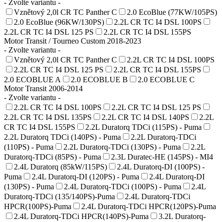
- Zvolte variantu -
Vznětový 2,0l CR TC Panther C
2.0 EcoBlue (77KW/105PS)
2.0 EcoBlue (96KW/130PS)
2.2L CR TC I4 DSL 100PS
2.2L CR TC I4 DSL 125 PS
2.2L CR TC I4 DSL 155PS
Motor Transit / Tourneo Custom 2018-2023
- Zvolte variantu -
Vznětový 2,0l CR TC Panther C
2.2L CR TC I4 DSL 100PS
2.2L CR TC I4 DSL 125 PS
2.2L CR TC I4 DSL 155PS
2.0 ECOBLUE A
2.0 ECOBLUE B
2.0 ECOBLUE C
Motor Transit 2006-2014
- Zvolte variantu -
2.2L CR TC I4 DSL 100PS
2.2L CR TC I4 DSL 125 PS
2.2L CR TC I4 DSL 135PS
2.2L CR TC I4 DSL 140PS
2.2L
CR TC I4 DSL 155PS
2.2L Duratorq TDCi (115PS) - Puma
2.2L Duratorq TDCi (140PS) - Puma
2.2L Duratorq-TDCi
(110PS) - Puma
2.2L Duratorq-TDCi (130PS) - Puma
2.2L
Duratorq-TDCi (85PS) - Puma
2.3L Duratec-HE (145PS) - MI4
2.4L Duratorq (85kW/115PS)
2.4L Duratorq-DI (100PS) -
Puma
2.4L Duratorq-DI (120PS) - Puma
2.4L Duratorq-DI
(130PS) - Puma
2.4L Duratorq-TDCi (100PS) - Puma
2.4L
Duratorq-TDCi (135/140PS)-Puma
2.4L Duratorq-TDCi
HPCR(100PS)-Puma
2.4L Duratorq-TDCi HPCR(120PS)-Puma
2.4L Duratorq-TDCi HPCR(140PS)-Puma
3.2L Duratorq-