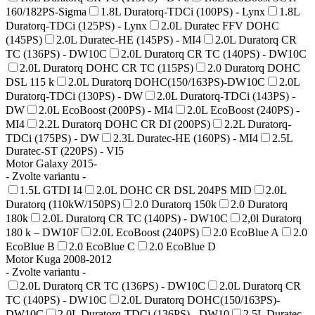
160/182PS-Sigma
1.8L Duratorq-TDCi (100PS) - Lynx
1.8L
Duratorq-TDCi (125PS) - Lynx
2.0L Duratec FFV DOHC
(145PS)
2.0L Duratec-HE (145PS) - MI4
2.0L Duratorq CR
TC (136PS) - DW10C
2.0L Duratorq CR TC (140PS) - DW10C
2.0L Duratorq DOHC CR TC (115PS)
2.0 Duratorq DOHC
DSL 115 k
2.0L Duratorq DOHC(150/163PS)-DW10C
2.0L
Duratorq-TDCi (130PS) - DW
2.0L Duratorq-TDCi (143PS) -
DW
2.0L EcoBoost (200PS) - MI4
2.0L EcoBoost (240PS) -
MI4
2.2L Duratorq DOHC CR DI (200PS)
2.2L Duratorq-
TDCi (175PS) - DW
2.3L Duratec-HE (160PS) - MI4
2.5L
Duratec-ST (220PS) - VI5
Motor Galaxy 2015-
- Zvolte variantu -
1.5L GTDI I4
2.0L DOHC CR DSL 204PS MID
2.0L
Duratorq (110kW/150PS)
2.0 Duratorq 150k
2.0 Duratorq
180k
2.0L Duratorq CR TC (140PS) - DW10C
2,0l Duratorq
180 k – DW10F
2.0L EcoBoost (240PS)
2.0 EcoBlue A
2.0
EcoBlue B
2.0 EcoBlue C
2.0 EcoBlue D
Motor Kuga 2008-2012
- Zvolte variantu -
2.0L Duratorq CR TC (136PS) - DW10C
2.0L Duratorq CR
TC (140PS) - DW10C
2.0L Duratorq DOHC(150/163PS)-
DW10C
2.0L Duratorq-TDCi (136PS) - DW10
2.5L Duratec-