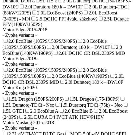
Duratorq DOHC DSL 115 k
2.0L Duratorq DOHC(150/163PS)-
DW10C
2,0l Duratorq 180 k – DW10F
2.0L Duratorq-TDCi
(88kW/120PS)
2.0L EcoBoost (240PS)
2.0L EcoBoost
(240PS) - MI4
2.5 DOHC PFI 4válc. zážehový
2.5L Duratec
FFV(110kW/150PS)
Motor Edge 2015-2018
- Zvolte variantu -
2.0 EcoBlue (105PS/150PS/240PS)
2.0 EcoBlue
(130PS/150PS/180PS)
2,0l Duratorq 180 k – DW10F
2.0
EcoBlue (140KW/190PS)
2.0L DOHC CR DSL 230PS MID
Motor Edge 2018-
- Zvolte variantu -
2.0 EcoBlue (105PS/150PS/240PS)
2.0 EcoBlue
(130PS/150PS/180PS)
2.0 EcoBlue (140KW/190PS)
2.0L
DOHC CR DSL 230PS MID
2,0l Duratorq 180 k – DW10F
Motor Kuga 2020-
- Zvolte variantu -
1.5L Dragon (150PS/200PS)
1.5L Dragon (175/180PS)
1.5L Duratorq-TDCi - Neo
1,5l Duratorq TDCi (75k) – Neo
1.5L GTDI
2.0 EcoBlue A
2.0 EcoBlue B
2.0L EcoBoost
(240PS)
2.5L DURA D4 IVCT ATK HEV/PHEV
Motor Mustang 2015-2018
- Zvolte variantu -
2.3L 4V TI-VCT DI TC Gas
MOD 5.0L-4V DOHC SEFI