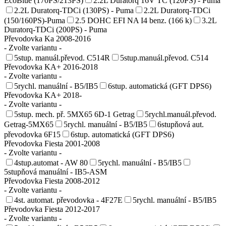
EcoBlue (170PS/213PS)
2.2L Duratorq 16V TC (120PS) - Puma
2.2L Duratorq-TDCi (130PS) - Puma
2.2L Duratorq-TDCi
(150/160PS)-Puma
2.5 DOHC EFI NA I4 benz. (166 k)
3.2L
Duratorq-TDCi (200PS) - Puma
Převodovka Ka 2008-2016
- Zvolte variantu -
5stup. manuál.převod. C514R
5stup.manuál.převod. C514
Převodovka KA+ 2016-2018
- Zvolte variantu -
5rychl. manuální - B5/IB5
6stup. automatická (GFT DPS6)
Převodovka KA+ 2018-
- Zvolte variantu -
5stup. mech. př. 5MX65 6D-1 Getrag
5rychl.manuál.převod.
Getrag-5MX65
5rychl. manuální - B5/IB5
6stupňová aut.
převodovka 6F15
6stup. automatická (GFT DPS6)
Převodovka Fiesta 2001-2008
- Zvolte variantu -
4stup.automat - AW 80
5rychl. manuální - B5/IB5
5stupňová manuální - IB5-ASM
Převodovka Fiesta 2008-2012
- Zvolte variantu -
4st. automat. převodovka - 4F27E
5rychl. manuální - B5/IB5
Převodovka Fiesta 2012-2017
- Zvolte variantu -