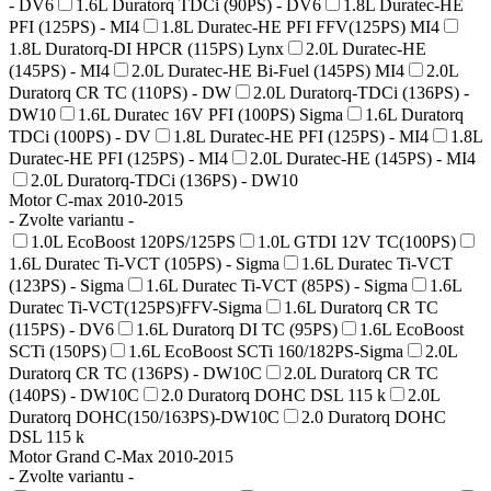
- DV6
1.6L Duratorq TDCi (90PS) - DV6
1.8L Duratec-HE
PFI (125PS) - MI4
1.8L Duratec-HE PFI FFV(125PS) MI4
1.8L Duratorq-DI HPCR (115PS) Lynx
2.0L Duratec-HE
(145PS) - MI4
2.0L Duratec-HE Bi-Fuel (145PS) MI4
2.0L
Duratorq CR TC (110PS) - DW
2.0L Duratorq-TDCi (136PS) -
DW10
1.6L Duratec 16V PFI (100PS) Sigma
1.6L Duratorq
TDCi (100PS) - DV
1.8L Duratec-HE PFI (125PS) - MI4
1.8L
Duratec-HE PFI (125PS) - MI4
2.0L Duratec-HE (145PS) - MI4
2.0L Duratorq-TDCi (136PS) - DW10
Motor C-max 2010-2015
- Zvolte variantu -
1.0L EcoBoost 120PS/125PS
1.0L GTDI 12V TC(100PS)
1.6L Duratec Ti-VCT (105PS) - Sigma
1.6L Duratec Ti-VCT
(123PS) - Sigma
1.6L Duratec Ti-VCT (85PS) - Sigma
1.6L
Duratec Ti-VCT(125PS)FFV-Sigma
1.6L Duratorq CR TC
(115PS) - DV6
1.6L Duratorq DI TC (95PS)
1.6L EcoBoost
SCTi (150PS)
1.6L EcoBoost SCTi 160/182PS-Sigma
2.0L
Duratorq CR TC (136PS) - DW10C
2.0L Duratorq CR TC
(140PS) - DW10C
2.0 Duratorq DOHC DSL 115 k
2.0L
Duratorq DOHC(150/163PS)-DW10C
2.0 Duratorq DOHC
DSL 115 k
Motor Grand C-Max 2010-2015
- Zvolte variantu -