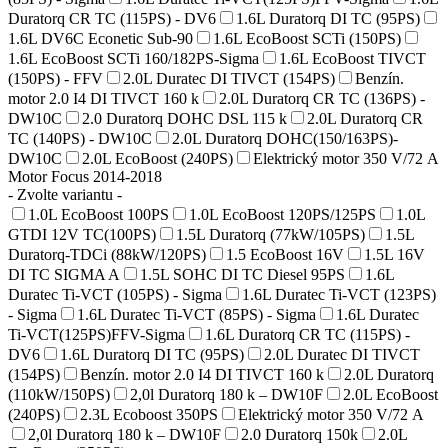
Duratorq CR TC (115PS) - DV6
1.6L Duratorq DI TC (95PS)
1.6L DV6C Econetic Sub-90
1.6L EcoBoost SCTi (150PS)
1.6L EcoBoost SCTi 160/182PS-Sigma
1.6L EcoBoost TIVCT
(150PS) - FFV
2.0L Duratec DI TIVCT (154PS)
Benzín.
motor 2.0 I4 DI TIVCT 160 k
2.0L Duratorq CR TC (136PS) -
DW10C
2.0 Duratorq DOHC DSL 115 k
2.0L Duratorq CR
TC (140PS) - DW10C
2.0L Duratorq DOHC(150/163PS)-
DW10C
2.0L EcoBoost (240PS)
Elektrický motor 350 V/72 A
Motor Focus 2014-2018
- Zvolte variantu -
1.0L EcoBoost 100PS
1.0L EcoBoost 120PS/125PS
1.0L
GTDI 12V TC(100PS)
1.5L Duratorq (77kW/105PS)
1.5L
Duratorq-TDCi (88kW/120PS)
1.5 EcoBoost 16V
1.5L 16V
DI TC SIGMA A
1.5L SOHC DI TC Diesel 95PS
1.6L
Duratec Ti-VCT (105PS) - Sigma
1.6L Duratec Ti-VCT (123PS)
- Sigma
1.6L Duratec Ti-VCT (85PS) - Sigma
1.6L Duratec
Ti-VCT(125PS)FFV-Sigma
1.6L Duratorq CR TC (115PS) -
DV6
1.6L Duratorq DI TC (95PS)
2.0L Duratec DI TIVCT
(154PS)
Benzín. motor 2.0 I4 DI TIVCT 160 k
2.0L Duratorq
(110kW/150PS)
2,0l Duratorq 180 k – DW10F
2.0L EcoBoost
(240PS)
2.3L Ecoboost 350PS
Elektrický motor 350 V/72 A
2,0l Duratorq 180 k – DW10F
2.0 Duratorq 150k
2.0L