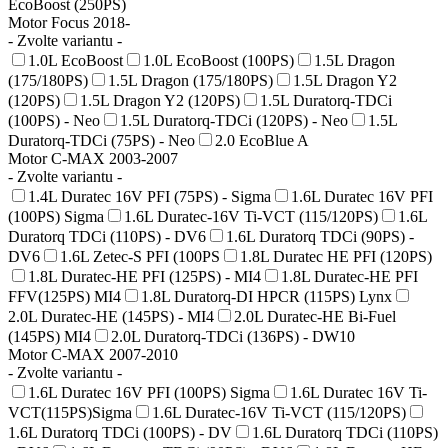
EcoBoost (250PS)
Motor Focus 2018-
- Zvolte variantu -
1.0L EcoBoost
1.0L EcoBoost (100PS)
1.5L Dragon
(175/180PS)
1.5L Dragon (175/180PS)
1.5L Dragon Y2
(120PS)
1.5L Dragon Y2 (120PS)
1.5L Duratorq-TDCi
(100PS) - Neo
1.5L Duratorq-TDCi (120PS) - Neo
1.5L
Duratorq-TDCi (75PS) - Neo
2.0 EcoBlue A
Motor C-MAX 2003-2007
- Zvolte variantu -
1.4L Duratec 16V PFI (75PS) - Sigma
1.6L Duratec 16V PFI
(100PS) Sigma
1.6L Duratec-16V Ti-VCT (115/120PS)
1.6L
Duratorq TDCi (110PS) - DV6
1.6L Duratorq TDCi (90PS) -
DV6
1.6L Zetec-S PFI (100PS
1.8L Duratec HE PFI (120PS)
1.8L Duratec-HE PFI (125PS) - MI4
1.8L Duratec-HE PFI
FFV(125PS) MI4
1.8L Duratorq-DI HPCR (115PS) Lynx
2.0L Duratec-HE (145PS) - MI4
2.0L Duratec-HE Bi-Fuel
(145PS) MI4
2.0L Duratorq-TDCi (136PS) - DW10
Motor C-MAX 2007-2010
- Zvolte variantu -
1.6L Duratec 16V PFI (100PS) Sigma
1.6L Duratec 16V Ti-
VCT(115PS)Sigma
1.6L Duratec-16V Ti-VCT (115/120PS)
1.6L Duratorq TDCi (100PS) - DV
1.6L Duratorq TDCi (110PS)