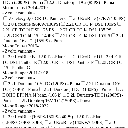
TDCi (200PS) - Puma
2.2L Duratorq-TDCi (85PS) - Puma
Motor Transit 2014-2019
- Zvolte variantu -
Vznětový 2,0l CR TC Panther C
2.0 EcoBlue (77KW/105PS)
2.0 EcoBlue (96KW/130PS)
2.2L CR TC I4 DSL 100PS
2.2L CR TC I4 DSL 125 PS
2.2L CR TC I4 DSL 135 PS
2.2L CR TC I4 DSL 140PS
2.2L CR TC I4 DSL 155PS
2.2L
Duratorq 16v TC (155PS) - Puma
Motor Transit 2019-
- Zvolte variantu -
2.0 EcoBlue B
2.0 EcoBlue C
2.0 EcoBlue D
2.0L CR
TC DSL Panther E
2.0L CR TC DSL Panther F
2.0L CR TC
DSL Panther G
Motor Ranger 2011-2018
- Zvolte variantu -
2.2L Duratorq 16V TC (120PS) - Puma
2.2L Duratorq 16V
TC (150PS) - Puma
2.2L Duratorq-TDCi (130PS) - Puma
2.5
DOHC EFI NA I4 benz. (166 k)
3.2L Duratorq-TDCi (200PS) -
Puma
2.2L Duratorq 16V TC (150PS) - Puma
Motor Ranger 2018-2022
- Zvolte variantu -
2.0 EcoBlue (105PS/150PS/240PS)
2.0 EcoBlue
(130PS/150PS/180PS)
2.0 EcoBlue (140KW/190PS)
2.0