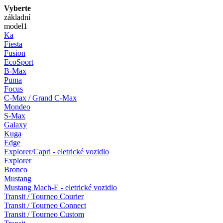
Vyberte
základní
model
1
Ka
Fiesta
Fusion
EcoSport
B-Max
Puma
Focus
C-Max / Grand C-Max
Mondeo
S-Max
Galaxy
Kuga
Edge
Explorer/Capri - eletrické vozidlo
Explorer
Bronco
Mustang
Mustang Mach-E - eletrické vozidlo
Transit / Tourneo Courier
Transit / Tourneo Connect
Transit / Tourneo Custom