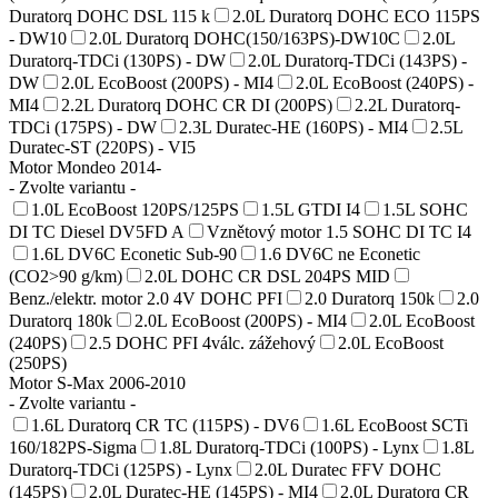
Duratorq DOHC DSL 115 k
2.0L Duratorq DOHC ECO 115PS
- DW10
2.0L Duratorq DOHC(150/163PS)-DW10C
2.0L
Duratorq-TDCi (130PS) - DW
2.0L Duratorq-TDCi (143PS) -
DW
2.0L EcoBoost (200PS) - MI4
2.0L EcoBoost (240PS) -
MI4
2.2L Duratorq DOHC CR DI (200PS)
2.2L Duratorq-
TDCi (175PS) - DW
2.3L Duratec-HE (160PS) - MI4
2.5L
Duratec-ST (220PS) - VI5
Motor Mondeo 2014-
- Zvolte variantu -
1.0L EcoBoost 120PS/125PS
1.5L GTDI I4
1.5L SOHC
DI TC Diesel DV5FD A
Vznětový motor 1.5 SOHC DI TC I4
1.6L DV6C Econetic Sub-90
1.6 DV6C ne Econetic
(CO2>90 g/km)
2.0L DOHC CR DSL 204PS MID
Benz./elektr. motor 2.0 4V DOHC PFI
2.0 Duratorq 150k
2.0
Duratorq 180k
2.0L EcoBoost (200PS) - MI4
2.0L EcoBoost
(240PS)
2.5 DOHC PFI 4válc. zážehový
2.0L EcoBoost
(250PS)
Motor S-Max 2006-2010
- Zvolte variantu -
1.6L Duratorq CR TC (115PS) - DV6
1.6L EcoBoost SCTi
160/182PS-Sigma
1.8L Duratorq-TDCi (100PS) - Lynx
1.8L
Duratorq-TDCi (125PS) - Lynx
2.0L Duratec FFV DOHC
(145PS)
2.0L Duratec-HE (145PS) - MI4
2.0L Duratorq CR