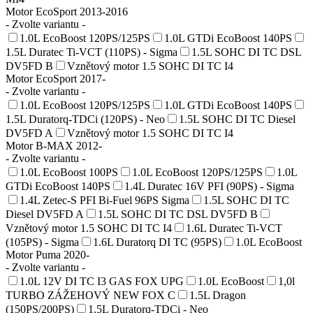
Motor EcoSport 2013-2016
- Zvolte variantu -
1.0L EcoBoost 120PS/125PS
1.0L GTDi EcoBoost 140PS
1.5L Duratec Ti-VCT (110PS) - Sigma
1.5L SOHC DI TC DSL
DV5FD B
Vznětový motor 1.5 SOHC DI TC I4
Motor EcoSport 2017-
- Zvolte variantu -
1.0L EcoBoost 120PS/125PS
1.0L GTDi EcoBoost 140PS
1.5L Duratorq-TDCi (120PS) - Neo
1.5L SOHC DI TC Diesel
DV5FD A
Vznětový motor 1.5 SOHC DI TC I4
Motor B-MAX 2012-
- Zvolte variantu -
1.0L EcoBoost 100PS
1.0L EcoBoost 120PS/125PS
1.0L
GTDi EcoBoost 140PS
1.4L Duratec 16V PFI (90PS) - Sigma
1.4L Zetec-S PFI Bi-Fuel 96PS Sigma
1.5L SOHC DI TC
Diesel DV5FD A
1.5L SOHC DI TC DSL DV5FD B
Vznětový motor 1.5 SOHC DI TC I4
1.6L Duratec Ti-VCT
(105PS) - Sigma
1.6L Duratorq DI TC (95PS)
1.0L EcoBoost
Motor Puma 2020-
- Zvolte variantu -
1.0L 12V DI TC I3 GAS FOX UPG
1.0L EcoBoost
1,0l
TURBO ZÁŽEHOVÝ NEW FOX C
1.5L Dragon
(150PS/200PS)
1.5L Duratorq-TDCi - Neo