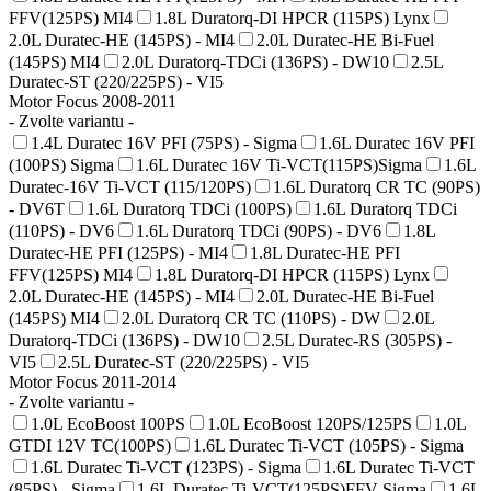
FFV(125PS) MI4
1.8L Duratorq-DI HPCR (115PS) Lynx
2.0L Duratec-HE (145PS) - MI4
2.0L Duratec-HE Bi-Fuel
(145PS) MI4
2.0L Duratorq-TDCi (136PS) - DW10
2.5L
Duratec-ST (220/225PS) - VI5
Motor Focus 2008-2011
- Zvolte variantu -
1.4L Duratec 16V PFI (75PS) - Sigma
1.6L Duratec 16V PFI
(100PS) Sigma
1.6L Duratec 16V Ti-VCT(115PS)Sigma
1.6L
Duratec-16V Ti-VCT (115/120PS)
1.6L Duratorq CR TC (90PS)
- DV6T
1.6L Duratorq TDCi (100PS)
1.6L Duratorq TDCi
(110PS) - DV6
1.6L Duratorq TDCi (90PS) - DV6
1.8L
Duratec-HE PFI (125PS) - MI4
1.8L Duratec-HE PFI
FFV(125PS) MI4
1.8L Duratorq-DI HPCR (115PS) Lynx
2.0L Duratec-HE (145PS) - MI4
2.0L Duratec-HE Bi-Fuel
(145PS) MI4
2.0L Duratorq CR TC (110PS) - DW
2.0L
Duratorq-TDCi (136PS) - DW10
2.5L Duratec-RS (305PS) -
VI5
2.5L Duratec-ST (220/225PS) - VI5
Motor Focus 2011-2014
- Zvolte variantu -
1.0L EcoBoost 100PS
1.0L EcoBoost 120PS/125PS
1.0L
GTDI 12V TC(100PS)
1.6L Duratec Ti-VCT (105PS) - Sigma
1.6L Duratec Ti-VCT (123PS) - Sigma
1.6L Duratec Ti-VCT
(85PS) - Sigma
1.6L Duratec Ti-VCT(125PS)FFV-Sigma
1.6L