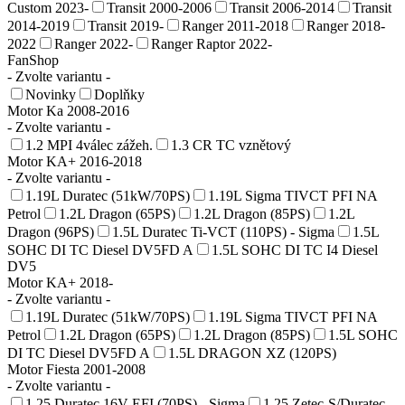
Custom 2023-
Transit 2000-2006
Transit 2006-2014
Transit
2014-2019
Transit 2019-
Ranger 2011-2018
Ranger 2018-
2022
Ranger 2022-
Ranger Raptor 2022-
FanShop
- Zvolte variantu -
Novinky
Doplňky
Motor Ka 2008-2016
- Zvolte variantu -
1.2 MPI 4válec zážeh.
1.3 CR TC vznětový
Motor KA+ 2016-2018
- Zvolte variantu -
1.19L Duratec (51kW/70PS)
1.19L Sigma TIVCT PFI NA
Petrol
1.2L Dragon (65PS)
1.2L Dragon (85PS)
1.2L
Dragon (96PS)
1.5L Duratec Ti-VCT (110PS) - Sigma
1.5L
SOHC DI TC Diesel DV5FD A
1.5L SOHC DI TC I4 Diesel
DV5
Motor KA+ 2018-
- Zvolte variantu -
1.19L Duratec (51kW/70PS)
1.19L Sigma TIVCT PFI NA
Petrol
1.2L Dragon (65PS)
1.2L Dragon (85PS)
1.5L SOHC
DI TC Diesel DV5FD A
1.5L DRAGON XZ (120PS)
Motor Fiesta 2001-2008
- Zvolte variantu -
1.25 Duratec 16V EFI (70PS) - Sigma
1.25 Zetec-S/Duratec