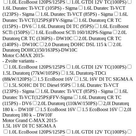
1.0L EcoBoost 120PS/125PS
1.0L GTDI 12V TC(100PS)
1.6L Duratec Ti-VCT (105PS) - Sigma
1.6L Duratec Ti-VCT
(123PS) - Sigma
1.6L Duratec Ti-VCT (85PS) - Sigma
1.6L
Duratec Ti-VCT(125PS)FFV-Sigma
1.6L Duratorq CR TC
(115PS) - DV6
1.6L Duratorq DI TC (95PS)
1.6L EcoBoost
SCTi (150PS)
1.6L EcoBoost SCTi 160/182PS-Sigma
2.0L
Duratorq CR TC (136PS) - DW10C
2.0L Duratorq CR TC
(140PS) - DW10C
2.0 Duratorq DOHC DSL 115 k
2.0L
Duratorq DOHC(150/163PS)-DW10C
Motor C-MAX 2015-
- Zvolte variantu -
1.0L EcoBoost 120PS/125PS
1.0L GTDI 12V TC(100PS)
1.5L Duratorq (77kW/105PS)
1.5L Duratorq-TDCi
(88kW/120PS)
1.5 EcoBoost 16V
1.5L 16V DI TC SIGMA A
1.5L SOHC DI TC Diesel 95PS
1.6L Duratec Ti-VCT
(123PS) - Sigma
1.6L Duratec Ti-VCT (85PS) - Sigma
1.6L
Duratec Ti-VCT(125PS)FFV-Sigma
1.6L Duratorq CR TC
(115PS) - DV6
2.0L Duratorq (110kW/150PS)
2,0l Duratorq
180 k – DW10F
1.5 EcoBoost 16V
1.5 EcoBoost 16V
2,0l
Duratorq 180 k – DW10F
Motor Grand C-MAX 2015-
1.5L 16V DI TC SIGMA A
1.0L EcoBoost 120PS/125PS
1.0L GTDI 12V TC(100PS)