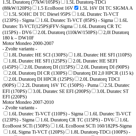
1.5L Duratorq (77kW/105PS)
1.5L Duratorq-TDCi
(88kW/120PS)
1.5 EcoBoost 16V
1.5L 16V DI TC SIGMA A
1.5L SOHC DI TC Diesel 95PS
1.6L Duratec Ti-VCT
(123PS) - Sigma
1.6L Duratec Ti-VCT (85PS) - Sigma
1.6L
Duratec Ti-VCT(125PS)FFV-Sigma
1.6L Duratorq CR TC
(115PS) - DV6
2.0L Duratorq (110kW/150PS)
2,0l Duratorq
180 k – DW10F
Motor Mondeo 2000-2007
- Zvolte variantu -
1.8L Duratec HE SCI (130PS)
1.8L Duratec HE SFI (110PS)
1.8L Duratec HE SFI (125PS)
2.0L Duratec HE SEFI
(145PS)
2.0L Duratorq DI (115PS)
2.0L Duratorq DI (90PS)
2.0L Duratorq DI CR (130PS)
Duratorq DI 2,0 HPCR (115 k)
2.0L Duratorq DI HPCR (125PS)
2.0L Duratorq TDCI
(90PS)
2.2L Duratorq 16V TC (150PS) - Puma
2.5L Duratec
EFI (170PS)
3.0L Duratec SE EFI (200PS)
3.0L Duratec ST
EFI (220PS)
Motor Mondeo 2007-2010
- Zvolte variantu -
1.6L Duratec Ti-VCT (110PS) - Sigma
1.6L Duratec Ti-VCT
(123PS) - Sigma
1.6L Duratorq CR TC (115PS) - DV6
1.6L
EcoBoost SCTi (150PS)
1.6L EcoBoost SCTi 160/182PS-Sigma
1.6L Sigma Ti-VCT (120PS)
1.8L Duratorq-TDCi (100PS) -