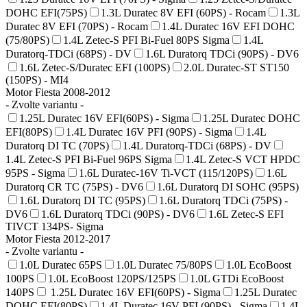
DOHC EFI(75PS)
1.3L Duratec 8V EFI (60PS) - Rocam
1.3L
Duratec 8V EFI (70PS) - Rocam
1.4L Duratec 16V EFI DOHC
(75/80PS)
1.4L Zetec-S PFI Bi-Fuel 80PS Sigma
1.4L
Duratorq-TDCi (68PS) - DV
1.6L Duratorq TDCi (90PS) - DV6
1.6L Zetec-S/Duratec EFI (100PS)
2.0L Duratec-ST ST150
(150PS) - MI4
Motor Fiesta 2008-2012
- Zvolte variantu -
1.25L Duratec 16V EFI(60PS) - Sigma
1.25L Duratec DOHC
EFI(80PS)
1.4L Duratec 16V PFI (90PS) - Sigma
1.4L
Duratorq DI TC (70PS)
1.4L Duratorq-TDCi (68PS) - DV
1.4L Zetec-S PFI Bi-Fuel 96PS Sigma
1.4L Zetec-S VCT HPDC
95PS - Sigma
1.6L Duratec-16V Ti-VCT (115/120PS)
1.6L
Duratorq CR TC (75PS) - DV6
1.6L Duratorq DI SOHC (95PS)
1.6L Duratorq DI TC (95PS)
1.6L Duratorq TDCi (75PS) -
DV6
1.6L Duratorq TDCi (90PS) - DV6
1.6L Zetec-S EFI
TIVCT 134PS- Sigma
Motor Fiesta 2012-2017
- Zvolte variantu -
1.0L Duratec 65PS
1.0L Duratec 75/80PS
1.0L EcoBoost
100PS
1.0L EcoBoost 120PS/125PS
1.0L GTDi EcoBoost
140PS
1.25L Duratec 16V EFI(60PS) - Sigma
1.25L Duratec
DOHC EFI(80PS)
1.4L Duratec 16V PFI (90PS) - Sigma
1.4L