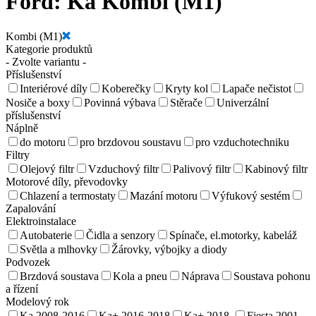
Ford:
Ka Kombi (M1)
Kombi (M1)
Kategorie produktů
- Zvolte variantu -
Příslušenství
Interiérové díly
Koberečky
Kryty kol
Lapače nečistot
Nosiče a boxy
Povinná výbava
Stěrače
Univerzální
příslušenství
Náplně
do motoru
pro brzdovou soustavu
pro vzduchotechniku
Filtry
Olejový filtr
Vzduchový filtr
Palivový filtr
Kabinový filtr
Motorové díly, převodovky
Chlazení a termostaty
Mazání motoru
Výfukový sestém
Zapalování
Elektroinstalace
Autobaterie
Čidla a senzory
Spínače, el.motorky, kabeláž
Světla a mlhovky
Žárovky, výbojky a diody
Podvozek
Brzdová soustava
Kola a pneu
Náprava
Soustava pohonu
a řízení
Modelový rok
Ka 2008-2016
Ka+ 2016-2018
Ka+ 2018-
Fiesta 2001-