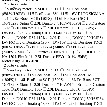
- Zvolte variantu -
Vznětový motor 1.5 SOHC DI TC
1.5L EcoBoost
(88kW/120PS)
1.5 EcoBoost 16V
1.5L 16V DI TC SIGMA A
1.6L EcoBoost SCTi (150PS)
1.6L EcoBoost SCTi
160/182PS-Sigma
2.0L Duratorq (110kW/150PS)
2.0 Duratorq
150k
2.0 Duratorq 180k
2.0L Duratorq CR TC (136PS) -
DW10C
2.0L Duratorq CR TC (140PS) - DW10C
2.0
Duratorq DOHC DSL 115 k
2.0L Duratorq DOHC(150/163PS)-
DW10C
2,0l Duratorq 180 k – DW10F
2.0L Duratorq-TDCi
(88kW/120PS)
2.0L EcoBoost (240PS)
2.0L EcoBoost
(240PS) - MI4
2.5L Duratec (110kW/150PS)
2,5l DOHC Pi
NA 170 k Flexfuel
2.5L Duratec FFV(110kW/150PS)
Motor Kuga 2016-2020
- Zvolte variantu -
Vznětový motor 1.5 SOHC DI TC
1.5L EcoBoost
(88kW/120PS)
1.5 EcoBoost 16V
1.5L EcoBoost 16V
(180PS)
1.6L EcoBoost SCTi (150PS)
1.6L EcoBoost SCTi
160/182PS-Sigma
2.0L Duratorq (110kW/150PS)
2.0 Duratorq
150k
2.0 Duratorq 180k
2.0L Duratorq CR TC (136PS) -
DW10C
2.0L Duratorq CR TC (140PS) - DW10C
2.0
Duratorq DOHC DSL 115 k
2.0L Duratorq DOHC(150/163PS)-
DW10C
2,0l Duratorq 180 k – DW10F
2.0L Duratorq-TDCi