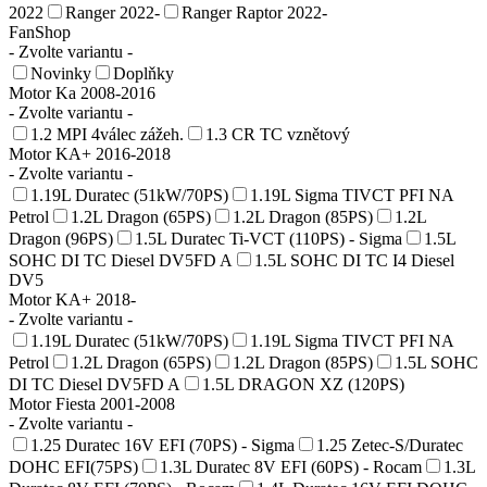
2022
Ranger 2022-
Ranger Raptor 2022-
FanShop
- Zvolte variantu -
Novinky
Doplňky
Motor Ka 2008-2016
- Zvolte variantu -
1.2 MPI 4válec zážeh.
1.3 CR TC vznětový
Motor KA+ 2016-2018
- Zvolte variantu -
1.19L Duratec (51kW/70PS)
1.19L Sigma TIVCT PFI NA
Petrol
1.2L Dragon (65PS)
1.2L Dragon (85PS)
1.2L
Dragon (96PS)
1.5L Duratec Ti-VCT (110PS) - Sigma
1.5L
SOHC DI TC Diesel DV5FD A
1.5L SOHC DI TC I4 Diesel
DV5
Motor KA+ 2018-
- Zvolte variantu -
1.19L Duratec (51kW/70PS)
1.19L Sigma TIVCT PFI NA
Petrol
1.2L Dragon (65PS)
1.2L Dragon (85PS)
1.5L SOHC
DI TC Diesel DV5FD A
1.5L DRAGON XZ (120PS)
Motor Fiesta 2001-2008
- Zvolte variantu -
1.25 Duratec 16V EFI (70PS) - Sigma
1.25 Zetec-S/Duratec
DOHC EFI(75PS)
1.3L Duratec 8V EFI (60PS) - Rocam
1.3L