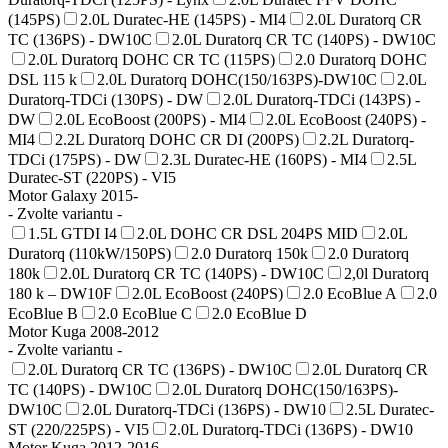
(145PS)
2.0L Duratec-HE (145PS) - MI4
2.0L Duratorq CR
TC (136PS) - DW10C
2.0L Duratorq CR TC (140PS) - DW10C
2.0L Duratorq DOHC CR TC (115PS)
2.0 Duratorq DOHC
DSL 115 k
2.0L Duratorq DOHC(150/163PS)-DW10C
2.0L
Duratorq-TDCi (130PS) - DW
2.0L Duratorq-TDCi (143PS) -
DW
2.0L EcoBoost (200PS) - MI4
2.0L EcoBoost (240PS) -
MI4
2.2L Duratorq DOHC CR DI (200PS)
2.2L Duratorq-
TDCi (175PS) - DW
2.3L Duratec-HE (160PS) - MI4
2.5L
Duratec-ST (220PS) - VI5
Motor Galaxy 2015-
- Zvolte variantu -
1.5L GTDI I4
2.0L DOHC CR DSL 204PS MID
2.0L
Duratorq (110kW/150PS)
2.0 Duratorq 150k
2.0 Duratorq
180k
2.0L Duratorq CR TC (140PS) - DW10C
2,0l Duratorq
180 k – DW10F
2.0L EcoBoost (240PS)
2.0 EcoBlue A
2.0
EcoBlue B
2.0 EcoBlue C
2.0 EcoBlue D
Motor Kuga 2008-2012
- Zvolte variantu -
2.0L Duratorq CR TC (136PS) - DW10C
2.0L Duratorq CR
TC (140PS) - DW10C
2.0L Duratorq DOHC(150/163PS)-
DW10C
2.0L Duratorq-TDCi (136PS) - DW10
2.5L Duratec-
ST (220/225PS) - VI5
2.0L Duratorq-TDCi (136PS) - DW10
Motor Kuga 2012-2016