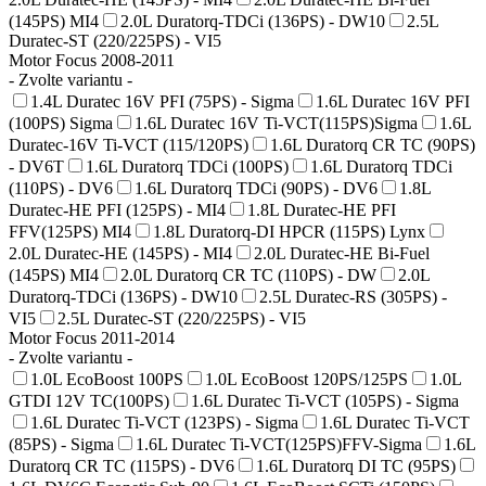
(145PS) MI4
2.0L Duratorq-TDCi (136PS) - DW10
2.5L
Duratec-ST (220/225PS) - VI5
Motor Focus 2008-2011
- Zvolte variantu -
1.4L Duratec 16V PFI (75PS) - Sigma
1.6L Duratec 16V PFI
(100PS) Sigma
1.6L Duratec 16V Ti-VCT(115PS)Sigma
1.6L
Duratec-16V Ti-VCT (115/120PS)
1.6L Duratorq CR TC (90PS)
- DV6T
1.6L Duratorq TDCi (100PS)
1.6L Duratorq TDCi
(110PS) - DV6
1.6L Duratorq TDCi (90PS) - DV6
1.8L
Duratec-HE PFI (125PS) - MI4
1.8L Duratec-HE PFI
FFV(125PS) MI4
1.8L Duratorq-DI HPCR (115PS) Lynx
2.0L Duratec-HE (145PS) - MI4
2.0L Duratec-HE Bi-Fuel
(145PS) MI4
2.0L Duratorq CR TC (110PS) - DW
2.0L
Duratorq-TDCi (136PS) - DW10
2.5L Duratec-RS (305PS) -
VI5
2.5L Duratec-ST (220/225PS) - VI5
Motor Focus 2011-2014
- Zvolte variantu -
1.0L EcoBoost 100PS
1.0L EcoBoost 120PS/125PS
1.0L
GTDI 12V TC(100PS)
1.6L Duratec Ti-VCT (105PS) - Sigma
1.6L Duratec Ti-VCT (123PS) - Sigma
1.6L Duratec Ti-VCT
(85PS) - Sigma
1.6L Duratec Ti-VCT(125PS)FFV-Sigma
1.6L
Duratorq CR TC (115PS) - DV6
1.6L Duratorq DI TC (95PS)