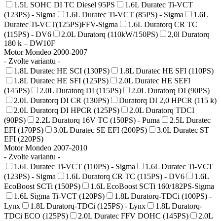
1.5L SOHC DI TC Diesel 95PS
1.6L Duratec Ti-VCT
(123PS) - Sigma
1.6L Duratec Ti-VCT (85PS) - Sigma
1.6L
Duratec Ti-VCT(125PS)FFV-Sigma
1.6L Duratorq CR TC
(115PS) - DV6
2.0L Duratorq (110kW/150PS)
2,0l Duratorq
180 k – DW10F
Motor Mondeo 2000-2007
- Zvolte variantu -
1.8L Duratec HE SCI (130PS)
1.8L Duratec HE SFI (110PS)
1.8L Duratec HE SFI (125PS)
2.0L Duratec HE SEFI
(145PS)
2.0L Duratorq DI (115PS)
2.0L Duratorq DI (90PS)
2.0L Duratorq DI CR (130PS)
Duratorq DI 2,0 HPCR (115 k)
2.0L Duratorq DI HPCR (125PS)
2.0L Duratorq TDCI
(90PS)
2.2L Duratorq 16V TC (150PS) - Puma
2.5L Duratec
EFI (170PS)
3.0L Duratec SE EFI (200PS)
3.0L Duratec ST
EFI (220PS)
Motor Mondeo 2007-2010
- Zvolte variantu -
1.6L Duratec Ti-VCT (110PS) - Sigma
1.6L Duratec Ti-VCT
(123PS) - Sigma
1.6L Duratorq CR TC (115PS) - DV6
1.6L
EcoBoost SCTi (150PS)
1.6L EcoBoost SCTi 160/182PS-Sigma
1.6L Sigma Ti-VCT (120PS)
1.8L Duratorq-TDCi (100PS) -
Lynx
1.8L Duratorq-TDCi (125PS) - Lynx
1.8L Duratorq-
TDCi ECO (125PS)
2.0L Duratec FFV DOHC (145PS)
2.0L