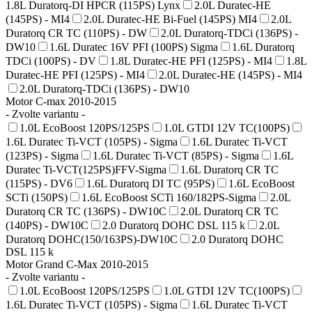
1.8L Duratorq-DI HPCR (115PS) Lynx
2.0L Duratec-HE
(145PS) - MI4
2.0L Duratec-HE Bi-Fuel (145PS) MI4
2.0L
Duratorq CR TC (110PS) - DW
2.0L Duratorq-TDCi (136PS) -
DW10
1.6L Duratec 16V PFI (100PS) Sigma
1.6L Duratorq
TDCi (100PS) - DV
1.8L Duratec-HE PFI (125PS) - MI4
1.8L
Duratec-HE PFI (125PS) - MI4
2.0L Duratec-HE (145PS) - MI4
2.0L Duratorq-TDCi (136PS) - DW10
Motor C-max 2010-2015
- Zvolte variantu -
1.0L EcoBoost 120PS/125PS
1.0L GTDI 12V TC(100PS)
1.6L Duratec Ti-VCT (105PS) - Sigma
1.6L Duratec Ti-VCT
(123PS) - Sigma
1.6L Duratec Ti-VCT (85PS) - Sigma
1.6L
Duratec Ti-VCT(125PS)FFV-Sigma
1.6L Duratorq CR TC
(115PS) - DV6
1.6L Duratorq DI TC (95PS)
1.6L EcoBoost
SCTi (150PS)
1.6L EcoBoost SCTi 160/182PS-Sigma
2.0L
Duratorq CR TC (136PS) - DW10C
2.0L Duratorq CR TC
(140PS) - DW10C
2.0 Duratorq DOHC DSL 115 k
2.0L
Duratorq DOHC(150/163PS)-DW10C
2.0 Duratorq DOHC
DSL 115 k
Motor Grand C-Max 2010-2015
- Zvolte variantu -
1.0L EcoBoost 120PS/125PS
1.0L GTDI 12V TC(100PS)
1.6L Duratec Ti-VCT (105PS) - Sigma
1.6L Duratec Ti-VCT