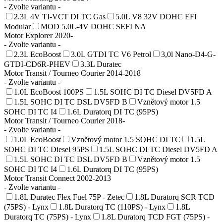
- Zvolte variantu -
2.3L 4V TI-VCT DI TC Gas
5.0L V8 32V DOHC EFI
Modular
MOD 5.0L-4V DOHC SEFI NA
Motor Explorer 2020-
- Zvolte variantu -
2.3L EcoBoost
3.0L GTDI TC V6 Petrol
3,0l Nano-D4-G-
GTDI-CD6R-PHEV
3.3L Duratec
Motor Transit / Tourneo Courier 2014-2018
- Zvolte variantu -
1.0L EcoBoost 100PS
1.5L SOHC DI TC Diesel DV5FD A
1.5L SOHC DI TC DSL DV5FD B
Vznětový motor 1.5
SOHC DI TC I4
1.6L Duratorq DI TC (95PS)
Motor Transit / Tourneo Courier 2018-
- Zvolte variantu -
1.0L EcoBoost
Vznětový motor 1.5 SOHC DI TC
1.5L
SOHC DI TC Diesel 95PS
1.5L SOHC DI TC Diesel DV5FD A
1.5L SOHC DI TC DSL DV5FD B
Vznětový motor 1.5
SOHC DI TC I4
1.6L Duratorq DI TC (95PS)
Motor Transit Connect 2002-2013
- Zvolte variantu -
1.8L Duratec Flex Fuel 75P - Zetec
1.8L Duratorq SCR TCD
(75PS) - Lynx
1.8L Duratorq TC (110PS) - Lynx
1.8L
Duratorq TC (75PS) - Lynx
1.8L Duratorq TCD FGT (75PS) -