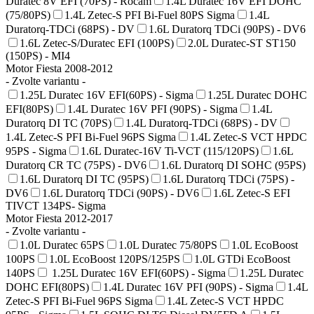
Duratec 8V EFI (70PS) - Rocam
1.4L Duratec 16V EFI DOHC
(75/80PS)
1.4L Zetec-S PFI Bi-Fuel 80PS Sigma
1.4L
Duratorq-TDCi (68PS) - DV
1.6L Duratorq TDCi (90PS) - DV6
1.6L Zetec-S/Duratec EFI (100PS)
2.0L Duratec-ST ST150
(150PS) - MI4
Motor Fiesta 2008-2012
- Zvolte variantu -
1.25L Duratec 16V EFI(60PS) - Sigma
1.25L Duratec DOHC
EFI(80PS)
1.4L Duratec 16V PFI (90PS) - Sigma
1.4L
Duratorq DI TC (70PS)
1.4L Duratorq-TDCi (68PS) - DV
1.4L Zetec-S PFI Bi-Fuel 96PS Sigma
1.4L Zetec-S VCT HPDC
95PS - Sigma
1.6L Duratec-16V Ti-VCT (115/120PS)
1.6L
Duratorq CR TC (75PS) - DV6
1.6L Duratorq DI SOHC (95PS)
1.6L Duratorq DI TC (95PS)
1.6L Duratorq TDCi (75PS) -
DV6
1.6L Duratorq TDCi (90PS) - DV6
1.6L Zetec-S EFI
TIVCT 134PS- Sigma
Motor Fiesta 2012-2017
- Zvolte variantu -
1.0L Duratec 65PS
1.0L Duratec 75/80PS
1.0L EcoBoost
100PS
1.0L EcoBoost 120PS/125PS
1.0L GTDi EcoBoost
140PS
1.25L Duratec 16V EFI(60PS) - Sigma
1.25L Duratec
DOHC EFI(80PS)
1.4L Duratec 16V PFI (90PS) - Sigma
1.4L
Zetec-S PFI Bi-Fuel 96PS Sigma
1.4L Zetec-S VCT HPDC