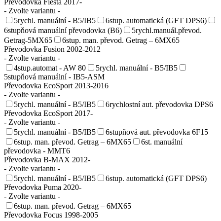
Převodovka Fiesta 2017-
- Zvolte variantu -
5rychl. manuální - B5/IB5
6stup. automatická (GFT DPS6)
6stupňová manuální převodovka (B6)
5rychl.manuál.převod.
Getrag-5MX65
6stup. man. převod. Getrag – 6MX65
Převodovka Fusion 2002-2012
- Zvolte variantu -
4stup.automat - AW 80
5rychl. manuální - B5/IB5
5stupňová manuální - IB5-ASM
Převodovka EcoSport 2013-2016
- Zvolte variantu -
5rychl. manuální - B5/IB5
6rychlostní aut. převodovka DPS6
Převodovka EcoSport 2017-
- Zvolte variantu -
5rychl. manuální - B5/IB5
6stupňová aut. převodovka 6F15
6stup. man. převod. Getrag – 6MX65
6st. manuální
převodovka - MMT6
Převodovka B-MAX 2012-
- Zvolte variantu -
5rychl. manuální - B5/IB5
6stup. automatická (GFT DPS6)
Převodovka Puma 2020-
- Zvolte variantu -
6stup. man. převod. Getrag – 6MX65
Převodovka Focus 1998-2005