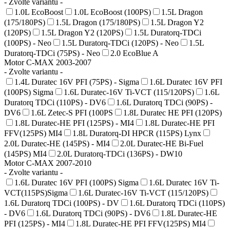
- Zvolte variantu -
1.0L EcoBoost
1.0L EcoBoost (100PS)
1.5L Dragon
(175/180PS)
1.5L Dragon (175/180PS)
1.5L Dragon Y2
(120PS)
1.5L Dragon Y2 (120PS)
1.5L Duratorq-TDCi
(100PS) - Neo
1.5L Duratorq-TDCi (120PS) - Neo
1.5L
Duratorq-TDCi (75PS) - Neo
2.0 EcoBlue A
Motor C-MAX 2003-2007
- Zvolte variantu -
1.4L Duratec 16V PFI (75PS) - Sigma
1.6L Duratec 16V PFI
(100PS) Sigma
1.6L Duratec-16V Ti-VCT (115/120PS)
1.6L
Duratorq TDCi (110PS) - DV6
1.6L Duratorq TDCi (90PS) -
DV6
1.6L Zetec-S PFI (100PS
1.8L Duratec HE PFI (120PS)
1.8L Duratec-HE PFI (125PS) - MI4
1.8L Duratec-HE PFI
FFV(125PS) MI4
1.8L Duratorq-DI HPCR (115PS) Lynx
2.0L Duratec-HE (145PS) - MI4
2.0L Duratec-HE Bi-Fuel
(145PS) MI4
2.0L Duratorq-TDCi (136PS) - DW10
Motor C-MAX 2007-2010
- Zvolte variantu -
1.6L Duratec 16V PFI (100PS) Sigma
1.6L Duratec 16V Ti-
VCT(115PS)Sigma
1.6L Duratec-16V Ti-VCT (115/120PS)
1.6L Duratorq TDCi (100PS) - DV
1.6L Duratorq TDCi (110PS)
- DV6
1.6L Duratorq TDCi (90PS) - DV6
1.8L Duratec-HE
PFI (125PS) - MI4
1.8L Duratec-HE PFI FFV(125PS) MI4