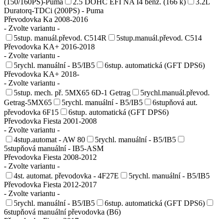
(150/160PS)-Puma
2.5 DOHC EFI NA I4 benz. (166 k)
3.2L
Duratorq-TDCi (200PS) - Puma
Převodovka Ka 2008-2016
- Zvolte variantu -
5stup. manuál.převod. C514R
5stup.manuál.převod. C514
Převodovka KA+ 2016-2018
- Zvolte variantu -
5rychl. manuální - B5/IB5
6stup. automatická (GFT DPS6)
Převodovka KA+ 2018-
- Zvolte variantu -
5stup. mech. př. 5MX65 6D-1 Getrag
5rychl.manuál.převod.
Getrag-5MX65
5rychl. manuální - B5/IB5
6stupňová aut.
převodovka 6F15
6stup. automatická (GFT DPS6)
Převodovka Fiesta 2001-2008
- Zvolte variantu -
4stup.automat - AW 80
5rychl. manuální - B5/IB5
5stupňová manuální - IB5-ASM
Převodovka Fiesta 2008-2012
- Zvolte variantu -
4st. automat. převodovka - 4F27E
5rychl. manuální - B5/IB5
Převodovka Fiesta 2012-2017
- Zvolte variantu -
5rychl. manuální - B5/IB5
6stup. automatická (GFT DPS6)
6stupňová manuální převodovka (B6)