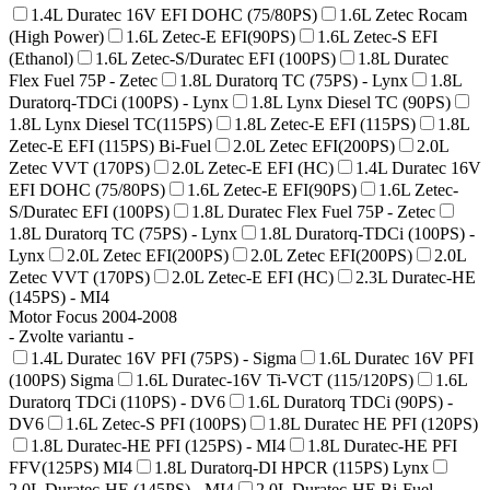
1.4L Duratec 16V EFI DOHC (75/80PS)
1.6L Zetec Rocam
(High Power)
1.6L Zetec-E EFI(90PS)
1.6L Zetec-S EFI
(Ethanol)
1.6L Zetec-S/Duratec EFI (100PS)
1.8L Duratec
Flex Fuel 75P - Zetec
1.8L Duratorq TC (75PS) - Lynx
1.8L
Duratorq-TDCi (100PS) - Lynx
1.8L Lynx Diesel TC (90PS)
1.8L Lynx Diesel TC(115PS)
1.8L Zetec-E EFI (115PS)
1.8L
Zetec-E EFI (115PS) Bi-Fuel
2.0L Zetec EFI(200PS)
2.0L
Zetec VVT (170PS)
2.0L Zetec-E EFI (HC)
1.4L Duratec 16V
EFI DOHC (75/80PS)
1.6L Zetec-E EFI(90PS)
1.6L Zetec-
S/Duratec EFI (100PS)
1.8L Duratec Flex Fuel 75P - Zetec
1.8L Duratorq TC (75PS) - Lynx
1.8L Duratorq-TDCi (100PS) -
Lynx
2.0L Zetec EFI(200PS)
2.0L Zetec EFI(200PS)
2.0L
Zetec VVT (170PS)
2.0L Zetec-E EFI (HC)
2.3L Duratec-HE
(145PS) - MI4
Motor Focus 2004-2008
- Zvolte variantu -
1.4L Duratec 16V PFI (75PS) - Sigma
1.6L Duratec 16V PFI
(100PS) Sigma
1.6L Duratec-16V Ti-VCT (115/120PS)
1.6L
Duratorq TDCi (110PS) - DV6
1.6L Duratorq TDCi (90PS) -
DV6
1.6L Zetec-S PFI (100PS)
1.8L Duratec HE PFI (120PS)
1.8L Duratec-HE PFI (125PS) - MI4
1.8L Duratec-HE PFI
FFV(125PS) MI4
1.8L Duratorq-DI HPCR (115PS) Lynx
2.0L Duratec-HE (145PS) - MI4
2.0L Duratec-HE Bi-Fuel