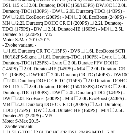
DSL 115 k
2.0L Duratorq DOHC(150/163PS)-DW10C
2.0L
Duratorq-TDCi (130PS) - DW
2.0L Duratorq-TDCi (143PS) -
DW
2.0L EcoBoost (200PS) - MI4
2.0L EcoBoost (240PS) -
MI4
2.2L Duratorq DOHC CR DI (200PS)
2.2L Duratorq-
TDCi (175PS) - DW
2.3L Duratec-HE (160PS) - MI4
2.5L
Duratec-ST (220PS) - VI5
Motor S-Max 2010-2015
- Zvolte variantu -
1.6L Duratorq CR TC (115PS) - DV6
1.6L EcoBoost SCTi
160/182PS-Sigma
1.8L Duratorq-TDCi (100PS) - Lynx
1.8L
Duratorq-TDCi (125PS) - Lynx
2.0L Duratec FFV DOHC
(145PS)
2.0L Duratec-HE (145PS) - MI4
2.0L Duratorq CR
TC (136PS) - DW10C
2.0L Duratorq CR TC (140PS) - DW10C
2.0L Duratorq DOHC CR TC (115PS)
2.0 Duratorq DOHC
DSL 115 k
2.0L Duratorq DOHC(150/163PS)-DW10C
2.0L
Duratorq-TDCi (130PS) - DW
2.0L Duratorq-TDCi (143PS) -
DW
2.0L EcoBoost (200PS) - MI4
2.0L EcoBoost (240PS) -
MI4
2.2L Duratorq DOHC CR DI (200PS)
2.2L Duratorq-
TDCi (175PS) - DW
2.3L Duratec-HE (160PS) - MI4
2.5L
Duratec-ST (220PS) - VI5
Motor S-Max 2015-
- Zvolte variantu -
1.5L GTDI
2.0L DOHC CR DSL 204PS MID
2.0L