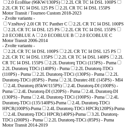
2.0 EcoBlue (96KW/130PS)
2.2L CR TC I4 DSL 100PS
2.2L CR TC I4 DSL 125 PS
2.2L CR TC I4 DSL 155PS
Motor Transit / Tourneo Custom 2018-2023
- Zvolte variantu -
Vznětový 2,0l CR TC Panther C
2.2L CR TC I4 DSL 100PS
2.2L CR TC I4 DSL 125 PS
2.2L CR TC I4 DSL 155PS
2.0 ECOBLUE A
2.0 ECOBLUE B
2.0 ECOBLUE C
Motor Transit 2006-2014
- Zvolte variantu -
2.2L CR TC I4 DSL 100PS
2.2L CR TC I4 DSL 125 PS
2.2L CR TC I4 DSL 135PS
2.2L CR TC I4 DSL 140PS
2.2L
CR TC I4 DSL 155PS
2.2L Duratorq TDCi (115PS) - Puma
2.2L Duratorq TDCi (140PS) - Puma
2.2L Duratorq-TDCi
(110PS) - Puma
2.2L Duratorq-TDCi (130PS) - Puma
2.2L
Duratorq-TDCi (85PS) - Puma
2.3L Duratec-HE (145PS) - MI4
2.4L Duratorq (85kW/115PS)
2.4L Duratorq-DI (100PS) -
Puma
2.4L Duratorq-DI (120PS) - Puma
2.4L Duratorq-DI
(130PS) - Puma
2.4L Duratorq-TDCi (100PS) - Puma
2.4L
Duratorq-TDCi (135/140PS)-Puma
2.4L Duratorq-TDCi
HPCR(100PS)-Puma
2.4L Duratorq-TDCi HPCR(120PS)-Puma
2.4L Duratorq-TDCi HPCR(140PS)-Puma
3.2L Duratorq-
TDCi (200PS) - Puma
2.2L Duratorq-TDCi (85PS) - Puma
Motor Transit 2014-2019