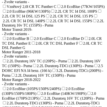
- Zvolte variantu -
Vznětový 2,0l CR TC Panther C
2.0 EcoBlue (77KW/105PS)
2.0 EcoBlue (96KW/130PS)
2.2L CR TC I4 DSL 100PS
2.2L CR TC I4 DSL 125 PS
2.2L CR TC I4 DSL 135 PS
2.2L CR TC I4 DSL 140PS
2.2L CR TC I4 DSL 155PS
2.2L
Duratorq 16v TC (155PS) - Puma
Motor Transit 2019-
- Zvolte variantu -
2.0 EcoBlue B
2.0 EcoBlue C
2.0 EcoBlue D
2.0L CR
TC DSL Panther E
2.0L CR TC DSL Panther F
2.0L CR TC
DSL Panther G
Motor Ranger 2011-2018
- Zvolte variantu -
2.2L Duratorq 16V TC (120PS) - Puma
2.2L Duratorq 16V
TC (150PS) - Puma
2.2L Duratorq-TDCi (130PS) - Puma
2.5
DOHC EFI NA I4 benz. (166 k)
3.2L Duratorq-TDCi (200PS) -
Puma
2.2L Duratorq 16V TC (150PS) - Puma
Motor Ranger 2018-2022
- Zvolte variantu -
2.0 EcoBlue (105PS/150PS/240PS)
2.0 EcoBlue
(130PS/150PS/180PS)
2.0 EcoBlue (140KW/190PS)
2.0
EcoBlue (170PS/213PS)
2.2L Duratorq 16V TC (120PS) - Puma
2.2L Duratorq-TDCi (130PS) - Puma
2.2L Duratorq-TDCi