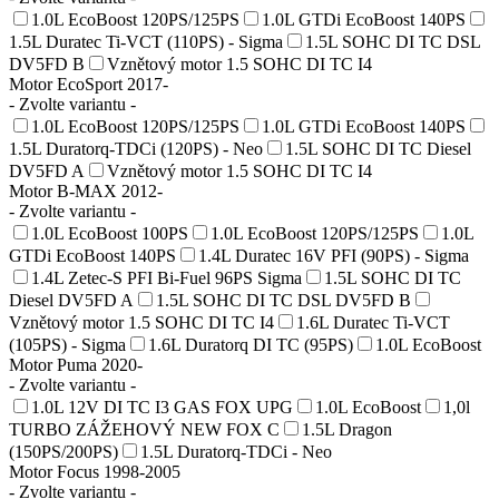
1.0L EcoBoost 120PS/125PS
1.0L GTDi EcoBoost 140PS
1.5L Duratec Ti-VCT (110PS) - Sigma
1.5L SOHC DI TC DSL
DV5FD B
Vznětový motor 1.5 SOHC DI TC I4
Motor EcoSport 2017-
- Zvolte variantu -
1.0L EcoBoost 120PS/125PS
1.0L GTDi EcoBoost 140PS
1.5L Duratorq-TDCi (120PS) - Neo
1.5L SOHC DI TC Diesel
DV5FD A
Vznětový motor 1.5 SOHC DI TC I4
Motor B-MAX 2012-
- Zvolte variantu -
1.0L EcoBoost 100PS
1.0L EcoBoost 120PS/125PS
1.0L
GTDi EcoBoost 140PS
1.4L Duratec 16V PFI (90PS) - Sigma
1.4L Zetec-S PFI Bi-Fuel 96PS Sigma
1.5L SOHC DI TC
Diesel DV5FD A
1.5L SOHC DI TC DSL DV5FD B
Vznětový motor 1.5 SOHC DI TC I4
1.6L Duratec Ti-VCT
(105PS) - Sigma
1.6L Duratorq DI TC (95PS)
1.0L EcoBoost
Motor Puma 2020-
- Zvolte variantu -
1.0L 12V DI TC I3 GAS FOX UPG
1.0L EcoBoost
1,0l
TURBO ZÁŽEHOVÝ NEW FOX C
1.5L Dragon
(150PS/200PS)
1.5L Duratorq-TDCi - Neo
Motor Focus 1998-2005
- Zvolte variantu -