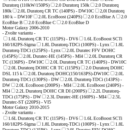
Duratorq (110kW/150PS)
2.0 Duratorq 150k
2.0 Duratorq
180k
2.0L Duratorq CR TC (140PS) - DW10C
2,0l Duratorq
180 k – DW10F
2.0L EcoBoost (240PS)
2.0 EcoBlue A
2.0
EcoBlue B
2.0 EcoBlue C
2.0 EcoBlue D
Motor Galaxy 2006-2010
- Zvolte variantu -
1.6L Duratorq CR TC (115PS) - DV6
1.6L EcoBoost SCTi
160/182PS-Sigma
1.8L Duratorq-TDCi (100PS) - Lynx
1.8L
Duratorq-TDCi (125PS) - Lynx
2.0L Duratec FFV DOHC
(145PS)
2.0L Duratec-HE (145PS) - MI4
2.0L Duratorq CR
TC (136PS) - DW10C
2.0L Duratorq CR TC (140PS) - DW10C
2.0L Duratorq DOHC CR TC (115PS)
2.0 Duratorq DOHC
DSL 115 k
2.0L Duratorq DOHC(150/163PS)-DW10C
2.0L
Duratorq-TDCi (130PS) - DW
2.0L Duratorq-TDCi (143PS) -
DW
2.0L EcoBoost (200PS) - MI4
2.0L EcoBoost (240PS) -
MI4
2.2L Duratorq DOHC CR DI (200PS)
2.2L Duratorq-
TDCi (175PS) - DW
2.3L Duratec-HE (160PS) - MI4
2.5L
Duratec-ST (220PS) - VI5
Motor Galaxy 2010-2015
- Zvolte variantu -
1.6L Duratorq CR TC (115PS) - DV6
1.6L EcoBoost SCTi
160/182PS-Sigma
1.8L Duratorq-TDCi (100PS) - Lynx
1.8L
Duratorq-TDCi (125PS) - Lynx
2.0L Duratec FFV DOHC