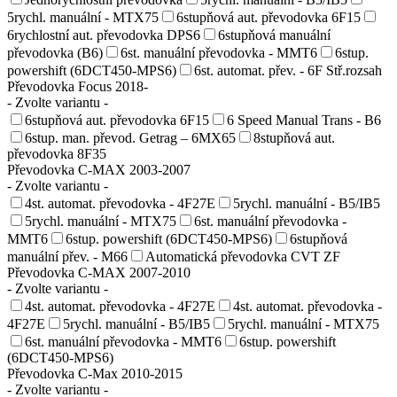
5rychl. manuální - MTX75
6stupňová aut. převodovka 6F15
6rychlostní aut. převodovka DPS6
6stupňová manuální
převodovka (B6)
6st. manuální převodovka - MMT6
6stup.
powershift (6DCT450-MPS6)
6st. automat. přev. - 6F Stř.rozsah
Převodovka Focus 2018-
- Zvolte variantu -
6stupňová aut. převodovka 6F15
6 Speed Manual Trans - B6
6stup. man. převod. Getrag – 6MX65
8stupňová aut.
převodovka 8F35
Převodovka C-MAX 2003-2007
- Zvolte variantu -
4st. automat. převodovka - 4F27E
5rychl. manuální - B5/IB5
5rychl. manuální - MTX75
6st. manuální převodovka -
MMT6
6stup. powershift (6DCT450-MPS6)
6stupňová
manuální přev. - M66
Automatická převodovka CVT ZF
Převodovka C-MAX 2007-2010
- Zvolte variantu -
4st. automat. převodovka - 4F27E
4st. automat. převodovka -
4F27E
5rychl. manuální - B5/IB5
5rychl. manuální - MTX75
6st. manuální převodovka - MMT6
6stup. powershift
(6DCT450-MPS6)
Převodovka C-Max 2010-2015
- Zvolte variantu -