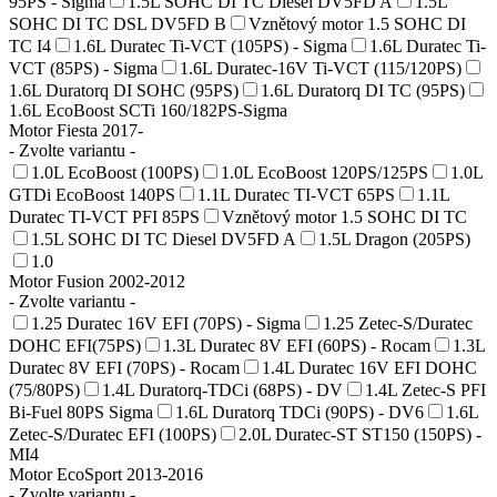
95PS - Sigma
1.5L SOHC DI TC Diesel DV5FD A
1.5L
SOHC DI TC DSL DV5FD B
Vznětový motor 1.5 SOHC DI
TC I4
1.6L Duratec Ti-VCT (105PS) - Sigma
1.6L Duratec Ti-
VCT (85PS) - Sigma
1.6L Duratec-16V Ti-VCT (115/120PS)
1.6L Duratorq DI SOHC (95PS)
1.6L Duratorq DI TC (95PS)
1.6L EcoBoost SCTi 160/182PS-Sigma
Motor Fiesta 2017-
- Zvolte variantu -
1.0L EcoBoost (100PS)
1.0L EcoBoost 120PS/125PS
1.0L
GTDi EcoBoost 140PS
1.1L Duratec TI-VCT 65PS
1.1L
Duratec TI-VCT PFI 85PS
Vznětový motor 1.5 SOHC DI TC
1.5L SOHC DI TC Diesel DV5FD A
1.5L Dragon (205PS)
1.0
Motor Fusion 2002-2012
- Zvolte variantu -
1.25 Duratec 16V EFI (70PS) - Sigma
1.25 Zetec-S/Duratec
DOHC EFI(75PS)
1.3L Duratec 8V EFI (60PS) - Rocam
1.3L
Duratec 8V EFI (70PS) - Rocam
1.4L Duratec 16V EFI DOHC
(75/80PS)
1.4L Duratorq-TDCi (68PS) - DV
1.4L Zetec-S PFI
Bi-Fuel 80PS Sigma
1.6L Duratorq TDCi (90PS) - DV6
1.6L
Zetec-S/Duratec EFI (100PS)
2.0L Duratec-ST ST150 (150PS) -
MI4
Motor EcoSport 2013-2016
- Zvolte variantu -