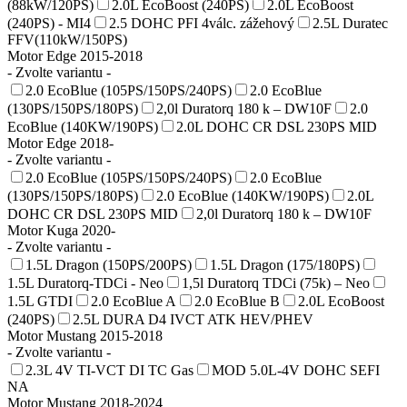
(88kW/120PS)
2.0L EcoBoost (240PS)
2.0L EcoBoost
(240PS) - MI4
2.5 DOHC PFI 4válc. zážehový
2.5L Duratec
FFV(110kW/150PS)
Motor Edge 2015-2018
- Zvolte variantu -
2.0 EcoBlue (105PS/150PS/240PS)
2.0 EcoBlue
(130PS/150PS/180PS)
2,0l Duratorq 180 k – DW10F
2.0
EcoBlue (140KW/190PS)
2.0L DOHC CR DSL 230PS MID
Motor Edge 2018-
- Zvolte variantu -
2.0 EcoBlue (105PS/150PS/240PS)
2.0 EcoBlue
(130PS/150PS/180PS)
2.0 EcoBlue (140KW/190PS)
2.0L
DOHC CR DSL 230PS MID
2,0l Duratorq 180 k – DW10F
Motor Kuga 2020-
- Zvolte variantu -
1.5L Dragon (150PS/200PS)
1.5L Dragon (175/180PS)
1.5L Duratorq-TDCi - Neo
1,5l Duratorq TDCi (75k) – Neo
1.5L GTDI
2.0 EcoBlue A
2.0 EcoBlue B
2.0L EcoBoost
(240PS)
2.5L DURA D4 IVCT ATK HEV/PHEV
Motor Mustang 2015-2018
- Zvolte variantu -
2.3L 4V TI-VCT DI TC Gas
MOD 5.0L-4V DOHC SEFI
NA
Motor Mustang 2018-2024