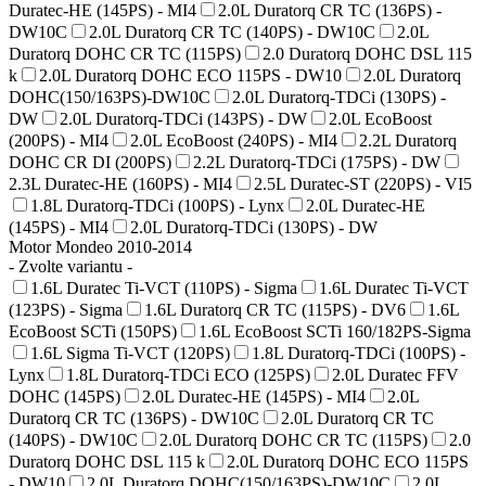
Duratec-HE (145PS) - MI4
2.0L Duratorq CR TC (136PS) -
DW10C
2.0L Duratorq CR TC (140PS) - DW10C
2.0L
Duratorq DOHC CR TC (115PS)
2.0 Duratorq DOHC DSL 115
k
2.0L Duratorq DOHC ECO 115PS - DW10
2.0L Duratorq
DOHC(150/163PS)-DW10C
2.0L Duratorq-TDCi (130PS) -
DW
2.0L Duratorq-TDCi (143PS) - DW
2.0L EcoBoost
(200PS) - MI4
2.0L EcoBoost (240PS) - MI4
2.2L Duratorq
DOHC CR DI (200PS)
2.2L Duratorq-TDCi (175PS) - DW
2.3L Duratec-HE (160PS) - MI4
2.5L Duratec-ST (220PS) - VI5
1.8L Duratorq-TDCi (100PS) - Lynx
2.0L Duratec-HE
(145PS) - MI4
2.0L Duratorq-TDCi (130PS) - DW
Motor Mondeo 2010-2014
- Zvolte variantu -
1.6L Duratec Ti-VCT (110PS) - Sigma
1.6L Duratec Ti-VCT
(123PS) - Sigma
1.6L Duratorq CR TC (115PS) - DV6
1.6L
EcoBoost SCTi (150PS)
1.6L EcoBoost SCTi 160/182PS-Sigma
1.6L Sigma Ti-VCT (120PS)
1.8L Duratorq-TDCi (100PS) -
Lynx
1.8L Duratorq-TDCi ECO (125PS)
2.0L Duratec FFV
DOHC (145PS)
2.0L Duratec-HE (145PS) - MI4
2.0L
Duratorq CR TC (136PS) - DW10C
2.0L Duratorq CR TC
(140PS) - DW10C
2.0L Duratorq DOHC CR TC (115PS)
2.0
Duratorq DOHC DSL 115 k
2.0L Duratorq DOHC ECO 115PS
- DW10
2.0L Duratorq DOHC(150/163PS)-DW10C
2.0L