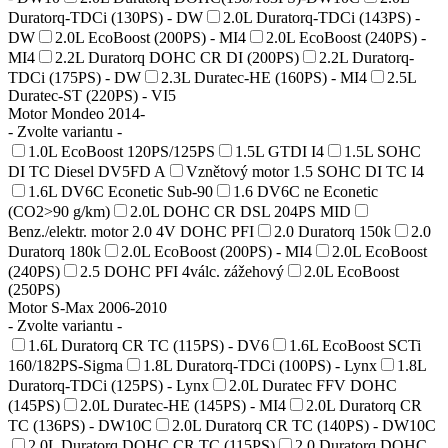
Duratorq-TDCi (130PS) - DW
2.0L Duratorq-TDCi (143PS) -
DW
2.0L EcoBoost (200PS) - MI4
2.0L EcoBoost (240PS) -
MI4
2.2L Duratorq DOHC CR DI (200PS)
2.2L Duratorq-
TDCi (175PS) - DW
2.3L Duratec-HE (160PS) - MI4
2.5L
Duratec-ST (220PS) - VI5
Motor Mondeo 2014-
- Zvolte variantu -
1.0L EcoBoost 120PS/125PS
1.5L GTDI I4
1.5L SOHC
DI TC Diesel DV5FD A
Vznětový motor 1.5 SOHC DI TC I4
1.6L DV6C Econetic Sub-90
1.6 DV6C ne Econetic
(CO2>90 g/km)
2.0L DOHC CR DSL 204PS MID
Benz./elektr. motor 2.0 4V DOHC PFI
2.0 Duratorq 150k
2.0
Duratorq 180k
2.0L EcoBoost (200PS) - MI4
2.0L EcoBoost
(240PS)
2.5 DOHC PFI 4válc. zážehový
2.0L EcoBoost
(250PS)
Motor S-Max 2006-2010
- Zvolte variantu -
1.6L Duratorq CR TC (115PS) - DV6
1.6L EcoBoost SCTi
160/182PS-Sigma
1.8L Duratorq-TDCi (100PS) - Lynx
1.8L
Duratorq-TDCi (125PS) - Lynx
2.0L Duratec FFV DOHC
(145PS)
2.0L Duratec-HE (145PS) - MI4
2.0L Duratorq CR
TC (136PS) - DW10C
2.0L Duratorq CR TC (140PS) - DW10C
2.0L Duratorq DOHC CR TC (115PS)
2.0 Duratorq DOHC