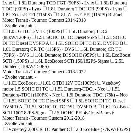
Lynx
1.8L Duratorq TCD FGT (90PS) - Lynx
1.8L Duratorq
TDCI (90PS) - Lynx
1.8L Duratorq TDCI CR (90PS) - Lynx
1.8L Zetec-E EFI (115PS)
1.8L Zetec-E EFI (115PS) Bi-Fuel
Motor Transit / Tourneo Connect 2014-2018
- Zvolte variantu -
1.0L GTDI 12V TC(100PS)
1.5L Duratorq-TDCi
(88kW/120PS)
1.5L SOHC DI TC Diesel 95PS
1.5L SOHC
DI TC Diesel DV5FD A
1.5L SOHC DI TC DSL DV5FD B
1.6L Duratorq CR TC (115PS) - DV6
1.6L Duratorq CR TC
(75PS) - DV6
1.6L Duratorq DI SOHC (95PS)
1.6L EcoBoost
SCTi (150PS)
1.6L EcoBoost SCTi 160/182PS-Sigma
2.5L
Duratec (110kW/150PS)
Motor Transit / Tourneo Connect 2018-2022
- Zvolte variantu -
1.0L EcoBoost
1.0L GTDI 12V TC(100PS)
Vznětový
motor 1.5 SOHC DI TC
1.5L Duratorq-TDCi - Neo
1.5L
Duratorq-TDCi (100PS) - Neo
1,5l Duratorq TDCi (75k) – Neo
1.5L SOHC DI TC Diesel 95PS
1.5L SOHC DI TC Diesel
DV5FD A
1.5L SOHC DI TC DSL DV5FD B
1.6L EcoBoost
SCTi 160/182PS-Sigma
2.5 DOHC PFI 4válc. zážehový
Motor Transit / Tourneo Custom 2012-2018
- Zvolte variantu -
Vznětový 2,0l CR TC Panther C
2.0 EcoBlue (77KW/105PS)