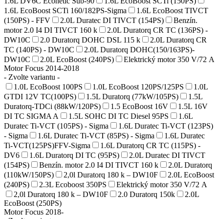
1.6L DV6C Econetic Sub-90
1.6L EcoBoost SCTi (150PS)
1.6L EcoBoost SCTi 160/182PS-Sigma
1.6L EcoBoost TIVCT
(150PS) - FFV
2.0L Duratec DI TIVCT (154PS)
Benzín.
motor 2.0 I4 DI TIVCT 160 k
2.0L Duratorq CR TC (136PS) -
DW10C
2.0 Duratorq DOHC DSL 115 k
2.0L Duratorq CR
TC (140PS) - DW10C
2.0L Duratorq DOHC(150/163PS)-
DW10C
2.0L EcoBoost (240PS)
Elektrický motor 350 V/72 A
Motor Focus 2014-2018
- Zvolte variantu -
1.0L EcoBoost 100PS
1.0L EcoBoost 120PS/125PS
1.0L
GTDI 12V TC(100PS)
1.5L Duratorq (77kW/105PS)
1.5L
Duratorq-TDCi (88kW/120PS)
1.5 EcoBoost 16V
1.5L 16V
DI TC SIGMA A
1.5L SOHC DI TC Diesel 95PS
1.6L
Duratec Ti-VCT (105PS) - Sigma
1.6L Duratec Ti-VCT (123PS)
- Sigma
1.6L Duratec Ti-VCT (85PS) - Sigma
1.6L Duratec
Ti-VCT(125PS)FFV-Sigma
1.6L Duratorq CR TC (115PS) -
DV6
1.6L Duratorq DI TC (95PS)
2.0L Duratec DI TIVCT
(154PS)
Benzín. motor 2.0 I4 DI TIVCT 160 k
2.0L Duratorq
(110kW/150PS)
2,0l Duratorq 180 k – DW10F
2.0L EcoBoost
(240PS)
2.3L Ecoboost 350PS
Elektrický motor 350 V/72 A
2,0l Duratorq 180 k – DW10F
2.0 Duratorq 150k
2.0L
EcoBoost (250PS)
Motor Focus 2018-