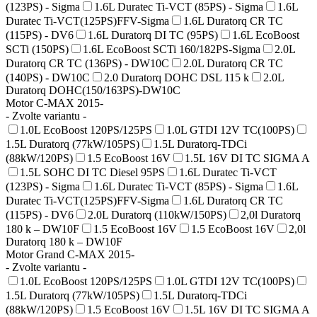
(123PS) - Sigma
1.6L Duratec Ti-VCT (85PS) - Sigma
1.6L
Duratec Ti-VCT(125PS)FFV-Sigma
1.6L Duratorq CR TC
(115PS) - DV6
1.6L Duratorq DI TC (95PS)
1.6L EcoBoost
SCTi (150PS)
1.6L EcoBoost SCTi 160/182PS-Sigma
2.0L
Duratorq CR TC (136PS) - DW10C
2.0L Duratorq CR TC
(140PS) - DW10C
2.0 Duratorq DOHC DSL 115 k
2.0L
Duratorq DOHC(150/163PS)-DW10C
Motor C-MAX 2015-
- Zvolte variantu -
1.0L EcoBoost 120PS/125PS
1.0L GTDI 12V TC(100PS)
1.5L Duratorq (77kW/105PS)
1.5L Duratorq-TDCi
(88kW/120PS)
1.5 EcoBoost 16V
1.5L 16V DI TC SIGMA A
1.5L SOHC DI TC Diesel 95PS
1.6L Duratec Ti-VCT
(123PS) - Sigma
1.6L Duratec Ti-VCT (85PS) - Sigma
1.6L
Duratec Ti-VCT(125PS)FFV-Sigma
1.6L Duratorq CR TC
(115PS) - DV6
2.0L Duratorq (110kW/150PS)
2,0l Duratorq
180 k – DW10F
1.5 EcoBoost 16V
1.5 EcoBoost 16V
2,0l
Duratorq 180 k – DW10F
Motor Grand C-MAX 2015-
- Zvolte variantu -
1.0L EcoBoost 120PS/125PS
1.0L GTDI 12V TC(100PS)
1.5L Duratorq (77kW/105PS)
1.5L Duratorq-TDCi
(88kW/120PS)
1.5 EcoBoost 16V
1.5L 16V DI TC SIGMA A