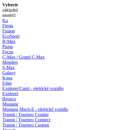
Vyberte
základní
model
1
Ka
Fiesta
Fusion
EcoSport
B-Max
Puma
Focus
C-Max / Grand C-Max
Mondeo
S-Max
Galaxy
Kuga
Edge
Explorer/Capri - eletrické vozidlo
Explorer
Bronco
Mustang
Mustang Mach-E - eletrické vozidlo
Transit / Tourneo Courier
Transit / Tourneo Connect
Transit / Tourneo Custom