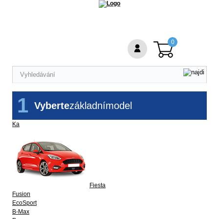
0
1
Vyberte
základní
model
Ka
Fiesta
Fusion
EcoSport
B-Max