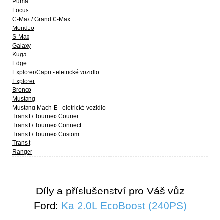
Puma
Focus
C-Max / Grand C-Max
Mondeo
S-Max
Galaxy
Kuga
Edge
Explorer/Capri - eletrické vozidlo
Explorer
Bronco
Mustang
Mustang Mach-E - eletrické vozidlo
Transit / Tourneo Courier
Transit / Tourneo Connect
Transit / Tourneo Custom
Transit
Ranger
Díly a příslušenství pro Váš vůz
Ford:
Ka 2.0L EcoBoost (240PS)