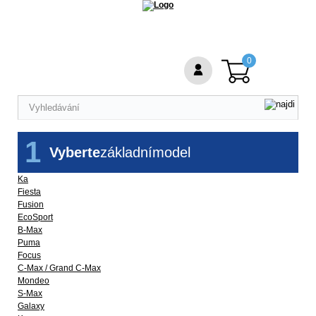
0
1
Vyberte
základní
model
Ka
Fiesta
Fusion
EcoSport
B-Max
Puma
Focus
C-Max / Grand C-Max
Mondeo
S-Max
Galaxy