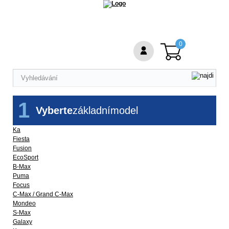
0
1
Vyberte
základní
model
Ka
Fiesta
Fusion
EcoSport
B-Max
Puma
Focus
C-Max / Grand C-Max
Mondeo
S-Max
Galaxy