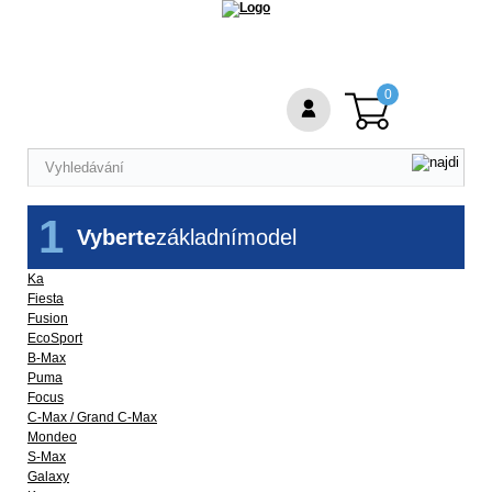
0
1
Vyberte
základní
model
Ka
Fiesta
Fusion
EcoSport
B-Max
Puma
Focus
C-Max / Grand C-Max
Mondeo
S-Max
Galaxy