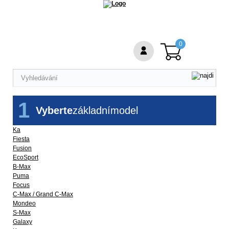
0
1
Vyberte
základní
model
Ka
Fiesta
Fusion
EcoSport
B-Max
Puma
Focus
C-Max / Grand C-Max
Mondeo
S-Max
Galaxy