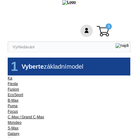
0
1
Vyberte
základní
model
Ka
Fiesta
Fusion
EcoSport
B-Max
Puma
Focus
C-Max / Grand C-Max
Mondeo
S-Max
Galaxy