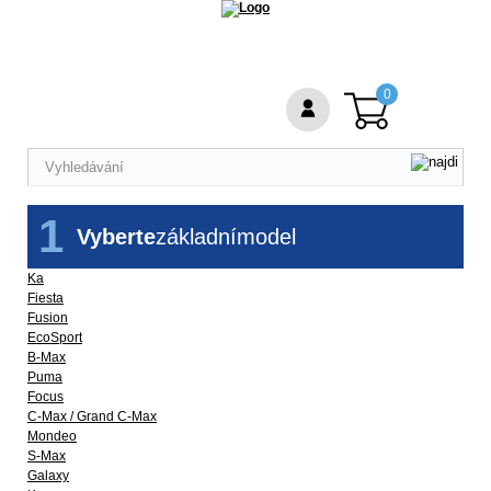
0
1
Vyberte
základní
model
Ka
Fiesta
Fusion
EcoSport
B-Max
Puma
Focus
C-Max / Grand C-Max
Mondeo
S-Max
Galaxy