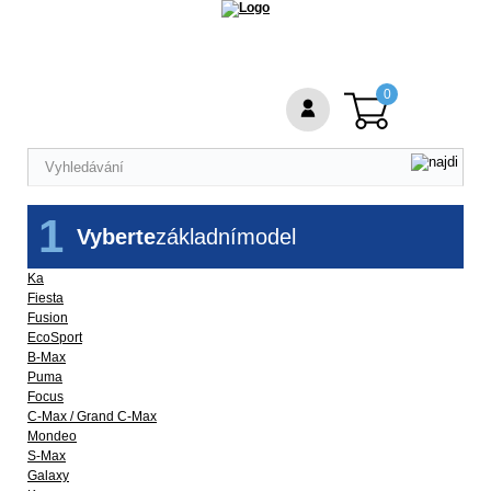
0
1
Vyberte
základní
model
Ka
Fiesta
Fusion
EcoSport
B-Max
Puma
Focus
C-Max / Grand C-Max
Mondeo
S-Max
Galaxy