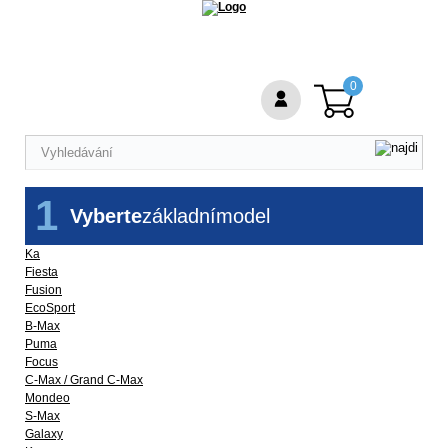
0
1
Vyberte
základní
model
Ka
Fiesta
Fusion
EcoSport
B-Max
Puma
Focus
C-Max / Grand C-Max
Mondeo
S-Max
Galaxy