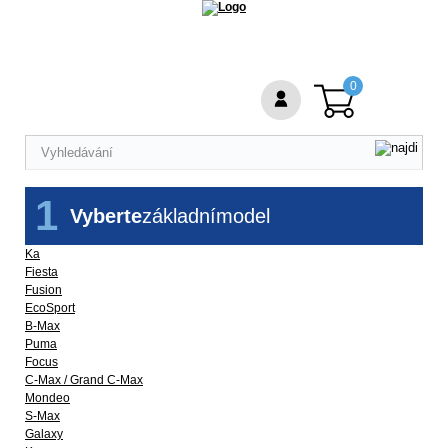
0
1
Vyberte
základní
model
Ka
Fiesta
Fusion
EcoSport
B-Max
Puma
Focus
C-Max / Grand C-Max
Mondeo
S-Max
Galaxy