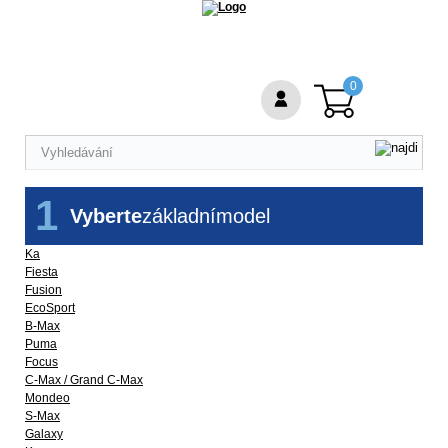
0
1
Vyberte
základní
model
Ka
Fiesta
Fusion
EcoSport
B-Max
Puma
Focus
C-Max / Grand C-Max
Mondeo
S-Max
Galaxy