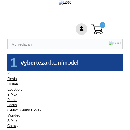
0
1
Vyberte
základní
model
Ka
Fiesta
Fusion
EcoSport
B-Max
Puma
Focus
C-Max / Grand C-Max
Mondeo
S-Max
Galaxy