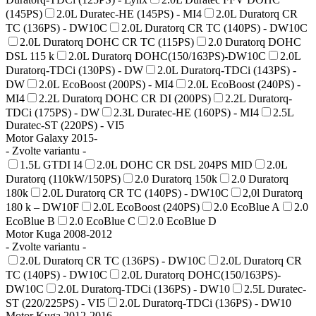
(145PS)
2.0L Duratec-HE (145PS) - MI4
2.0L Duratorq CR
TC (136PS) - DW10C
2.0L Duratorq CR TC (140PS) - DW10C
2.0L Duratorq DOHC CR TC (115PS)
2.0 Duratorq DOHC
DSL 115 k
2.0L Duratorq DOHC(150/163PS)-DW10C
2.0L
Duratorq-TDCi (130PS) - DW
2.0L Duratorq-TDCi (143PS) -
DW
2.0L EcoBoost (200PS) - MI4
2.0L EcoBoost (240PS) -
MI4
2.2L Duratorq DOHC CR DI (200PS)
2.2L Duratorq-
TDCi (175PS) - DW
2.3L Duratec-HE (160PS) - MI4
2.5L
Duratec-ST (220PS) - VI5
Motor Galaxy 2015-
- Zvolte variantu -
1.5L GTDI I4
2.0L DOHC CR DSL 204PS MID
2.0L
Duratorq (110kW/150PS)
2.0 Duratorq 150k
2.0 Duratorq
180k
2.0L Duratorq CR TC (140PS) - DW10C
2,0l Duratorq
180 k – DW10F
2.0L EcoBoost (240PS)
2.0 EcoBlue A
2.0
EcoBlue B
2.0 EcoBlue C
2.0 EcoBlue D
Motor Kuga 2008-2012
- Zvolte variantu -
2.0L Duratorq CR TC (136PS) - DW10C
2.0L Duratorq CR
TC (140PS) - DW10C
2.0L Duratorq DOHC(150/163PS)-
DW10C
2.0L Duratorq-TDCi (136PS) - DW10
2.5L Duratec-
ST (220/225PS) - VI5
2.0L Duratorq-TDCi (136PS) - DW10
Motor Kuga 2012-2016