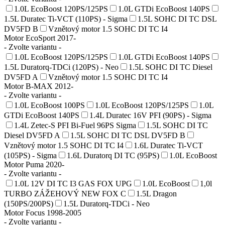
1.0L EcoBoost 120PS/125PS
1.0L GTDi EcoBoost 140PS
1.5L Duratec Ti-VCT (110PS) - Sigma
1.5L SOHC DI TC DSL
DV5FD B
Vznětový motor 1.5 SOHC DI TC I4
Motor EcoSport 2017-
- Zvolte variantu -
1.0L EcoBoost 120PS/125PS
1.0L GTDi EcoBoost 140PS
1.5L Duratorq-TDCi (120PS) - Neo
1.5L SOHC DI TC Diesel
DV5FD A
Vznětový motor 1.5 SOHC DI TC I4
Motor B-MAX 2012-
- Zvolte variantu -
1.0L EcoBoost 100PS
1.0L EcoBoost 120PS/125PS
1.0L
GTDi EcoBoost 140PS
1.4L Duratec 16V PFI (90PS) - Sigma
1.4L Zetec-S PFI Bi-Fuel 96PS Sigma
1.5L SOHC DI TC
Diesel DV5FD A
1.5L SOHC DI TC DSL DV5FD B
Vznětový motor 1.5 SOHC DI TC I4
1.6L Duratec Ti-VCT
(105PS) - Sigma
1.6L Duratorq DI TC (95PS)
1.0L EcoBoost
Motor Puma 2020-
- Zvolte variantu -
1.0L 12V DI TC I3 GAS FOX UPG
1.0L EcoBoost
1,0l
TURBO ZÁŽEHOVÝ NEW FOX C
1.5L Dragon
(150PS/200PS)
1.5L Duratorq-TDCi - Neo
Motor Focus 1998-2005
- Zvolte variantu -