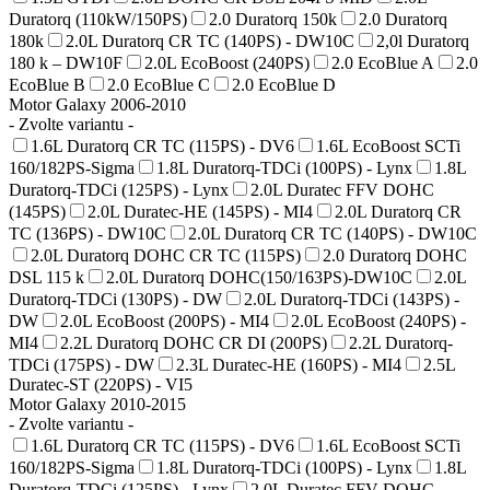
Duratorq (110kW/150PS)
2.0 Duratorq 150k
2.0 Duratorq
180k
2.0L Duratorq CR TC (140PS) - DW10C
2,0l Duratorq
180 k – DW10F
2.0L EcoBoost (240PS)
2.0 EcoBlue A
2.0
EcoBlue B
2.0 EcoBlue C
2.0 EcoBlue D
Motor Galaxy 2006-2010
- Zvolte variantu -
1.6L Duratorq CR TC (115PS) - DV6
1.6L EcoBoost SCTi
160/182PS-Sigma
1.8L Duratorq-TDCi (100PS) - Lynx
1.8L
Duratorq-TDCi (125PS) - Lynx
2.0L Duratec FFV DOHC
(145PS)
2.0L Duratec-HE (145PS) - MI4
2.0L Duratorq CR
TC (136PS) - DW10C
2.0L Duratorq CR TC (140PS) - DW10C
2.0L Duratorq DOHC CR TC (115PS)
2.0 Duratorq DOHC
DSL 115 k
2.0L Duratorq DOHC(150/163PS)-DW10C
2.0L
Duratorq-TDCi (130PS) - DW
2.0L Duratorq-TDCi (143PS) -
DW
2.0L EcoBoost (200PS) - MI4
2.0L EcoBoost (240PS) -
MI4
2.2L Duratorq DOHC CR DI (200PS)
2.2L Duratorq-
TDCi (175PS) - DW
2.3L Duratec-HE (160PS) - MI4
2.5L
Duratec-ST (220PS) - VI5
Motor Galaxy 2010-2015
- Zvolte variantu -
1.6L Duratorq CR TC (115PS) - DV6
1.6L EcoBoost SCTi
160/182PS-Sigma
1.8L Duratorq-TDCi (100PS) - Lynx
1.8L
Duratorq-TDCi (125PS) - Lynx
2.0L Duratec FFV DOHC