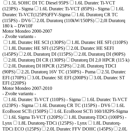
1.5L SOHC DI TC Diesel 95PS
1.6L Duratec Ti-VCT
(123PS) - Sigma
1.6L Duratec Ti-VCT (85PS) - Sigma
1.6L
Duratec Ti-VCT(125PS)FFV-Sigma
1.6L Duratorq CR TC
(115PS) - DV6
2.0L Duratorq (110kW/150PS)
2,0l Duratorq
180 k – DW10F
Motor Mondeo 2000-2007
- Zvolte variantu -
1.8L Duratec HE SCI (130PS)
1.8L Duratec HE SFI (110PS)
1.8L Duratec HE SFI (125PS)
2.0L Duratec HE SEFI
(145PS)
2.0L Duratorq DI (115PS)
2.0L Duratorq DI (90PS)
2.0L Duratorq DI CR (130PS)
Duratorq DI 2,0 HPCR (115 k)
2.0L Duratorq DI HPCR (125PS)
2.0L Duratorq TDCI
(90PS)
2.2L Duratorq 16V TC (150PS) - Puma
2.5L Duratec
EFI (170PS)
3.0L Duratec SE EFI (200PS)
3.0L Duratec ST
EFI (220PS)
Motor Mondeo 2007-2010
- Zvolte variantu -
1.6L Duratec Ti-VCT (110PS) - Sigma
1.6L Duratec Ti-VCT
(123PS) - Sigma
1.6L Duratorq CR TC (115PS) - DV6
1.6L
EcoBoost SCTi (150PS)
1.6L EcoBoost SCTi 160/182PS-Sigma
1.6L Sigma Ti-VCT (120PS)
1.8L Duratorq-TDCi (100PS) -
Lynx
1.8L Duratorq-TDCi (125PS) - Lynx
1.8L Duratorq-
TDCi ECO (125PS)
2.0L Duratec FFV DOHC (145PS)
2.0L