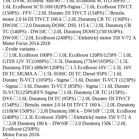
1.6L DV6C Econetic Sub-90
1.6L EcoBoost SCTi (150PS)
1.6L EcoBoost SCTi 160/182PS-Sigma
1.6L EcoBoost TIVCT
(150PS) - FFV
2.0L Duratec DI TIVCT (154PS)
Benzín.
motor 2.0 I4 DI TIVCT 160 k
2.0L Duratorq CR TC (136PS) -
DW10C
2.0 Duratorq DOHC DSL 115 k
2.0L Duratorq CR
TC (140PS) - DW10C
2.0L Duratorq DOHC(150/163PS)-
DW10C
2.0L EcoBoost (240PS)
Elektrický motor 350 V/72 A
Motor Focus 2014-2018
- Zvolte variantu -
1.0L EcoBoost 100PS
1.0L EcoBoost 120PS/125PS
1.0L
GTDI 12V TC(100PS)
1.5L Duratorq (77kW/105PS)
1.5L
Duratorq-TDCi (88kW/120PS)
1.5 EcoBoost 16V
1.5L 16V
DI TC SIGMA A
1.5L SOHC DI TC Diesel 95PS
1.6L
Duratec Ti-VCT (105PS) - Sigma
1.6L Duratec Ti-VCT (123PS)
- Sigma
1.6L Duratec Ti-VCT (85PS) - Sigma
1.6L Duratec
Ti-VCT(125PS)FFV-Sigma
1.6L Duratorq CR TC (115PS) -
DV6
1.6L Duratorq DI TC (95PS)
2.0L Duratec DI TIVCT
(154PS)
Benzín. motor 2.0 I4 DI TIVCT 160 k
2.0L Duratorq
(110kW/150PS)
2,0l Duratorq 180 k – DW10F
2.0L EcoBoost
(240PS)
2.3L Ecoboost 350PS
Elektrický motor 350 V/72 A
2,0l Duratorq 180 k – DW10F
2.0 Duratorq 150k
2.0L
EcoBoost (250PS)
Motor Focus 2018-