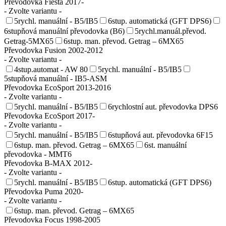
Převodovka Fiesta 2017-
- Zvolte variantu -
5rychl. manuální - B5/IB5
6stup. automatická (GFT DPS6)
6stupňová manuální převodovka (B6)
5rychl.manuál.převod.
Getrag-5MX65
6stup. man. převod. Getrag – 6MX65
Převodovka Fusion 2002-2012
- Zvolte variantu -
4stup.automat - AW 80
5rychl. manuální - B5/IB5
5stupňová manuální - IB5-ASM
Převodovka EcoSport 2013-2016
- Zvolte variantu -
5rychl. manuální - B5/IB5
6rychlostní aut. převodovka DPS6
Převodovka EcoSport 2017-
- Zvolte variantu -
5rychl. manuální - B5/IB5
6stupňová aut. převodovka 6F15
6stup. man. převod. Getrag – 6MX65
6st. manuální
převodovka - MMT6
Převodovka B-MAX 2012-
- Zvolte variantu -
5rychl. manuální - B5/IB5
6stup. automatická (GFT DPS6)
Převodovka Puma 2020-
- Zvolte variantu -
6stup. man. převod. Getrag – 6MX65
Převodovka Focus 1998-2005