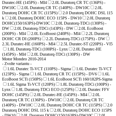
Duratec-HE (145PS) - MI4
2.0L Duratorq CR TC (136PS) -
DW10C
2.0L Duratorq CR TC (140PS) - DW10C
2.0L
Duratorq DOHC CR TC (115PS)
2.0 Duratorq DOHC DSL 115
k
2.0L Duratorq DOHC ECO 115PS - DW10
2.0L Duratorq
DOHC(150/163PS)-DW10C
2.0L Duratorq-TDCi (130PS) -
DW
2.0L Duratorq-TDCi (143PS) - DW
2.0L EcoBoost
(200PS) - MI4
2.0L EcoBoost (240PS) - MI4
2.2L Duratorq
DOHC CR DI (200PS)
2.2L Duratorq-TDCi (175PS) - DW
2.3L Duratec-HE (160PS) - MI4
2.5L Duratec-ST (220PS) - VI5
1.8L Duratorq-TDCi (100PS) - Lynx
2.0L Duratec-HE
(145PS) - MI4
2.0L Duratorq-TDCi (130PS) - DW
Motor Mondeo 2010-2014
- Zvolte variantu -
1.6L Duratec Ti-VCT (110PS) - Sigma
1.6L Duratec Ti-VCT
(123PS) - Sigma
1.6L Duratorq CR TC (115PS) - DV6
1.6L
EcoBoost SCTi (150PS)
1.6L EcoBoost SCTi 160/182PS-Sigma
1.6L Sigma Ti-VCT (120PS)
1.8L Duratorq-TDCi (100PS) -
Lynx
1.8L Duratorq-TDCi ECO (125PS)
2.0L Duratec FFV
DOHC (145PS)
2.0L Duratec-HE (145PS) - MI4
2.0L
Duratorq CR TC (136PS) - DW10C
2.0L Duratorq CR TC
(140PS) - DW10C
2.0L Duratorq DOHC CR TC (115PS)
2.0
Duratorq DOHC DSL 115 k
2.0L Duratorq DOHC ECO 115PS
- DW10
2.0L Duratorq DOHC(150/163PS)-DW10C
2.0L