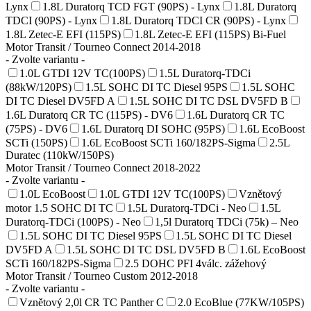
Lynx
1.8L Duratorq TCD FGT (90PS) - Lynx
1.8L Duratorq
TDCI (90PS) - Lynx
1.8L Duratorq TDCI CR (90PS) - Lynx
1.8L Zetec-E EFI (115PS)
1.8L Zetec-E EFI (115PS) Bi-Fuel
Motor Transit / Tourneo Connect 2014-2018
- Zvolte variantu -
1.0L GTDI 12V TC(100PS)
1.5L Duratorq-TDCi
(88kW/120PS)
1.5L SOHC DI TC Diesel 95PS
1.5L SOHC
DI TC Diesel DV5FD A
1.5L SOHC DI TC DSL DV5FD B
1.6L Duratorq CR TC (115PS) - DV6
1.6L Duratorq CR TC
(75PS) - DV6
1.6L Duratorq DI SOHC (95PS)
1.6L EcoBoost
SCTi (150PS)
1.6L EcoBoost SCTi 160/182PS-Sigma
2.5L
Duratec (110kW/150PS)
Motor Transit / Tourneo Connect 2018-2022
- Zvolte variantu -
1.0L EcoBoost
1.0L GTDI 12V TC(100PS)
Vznětový
motor 1.5 SOHC DI TC
1.5L Duratorq-TDCi - Neo
1.5L
Duratorq-TDCi (100PS) - Neo
1,5l Duratorq TDCi (75k) – Neo
1.5L SOHC DI TC Diesel 95PS
1.5L SOHC DI TC Diesel
DV5FD A
1.5L SOHC DI TC DSL DV5FD B
1.6L EcoBoost
SCTi 160/182PS-Sigma
2.5 DOHC PFI 4válc. zážehový
Motor Transit / Tourneo Custom 2012-2018
- Zvolte variantu -
Vznětový 2,0l CR TC Panther C
2.0 EcoBlue (77KW/105PS)