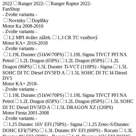
2022
Ranger 2022-
Ranger Raptor 2022-
FanShop
- Zvolte variantu -
Novinky
Doplňky
Motor Ka 2008-2016
- Zvolte variantu -
1.2 MPI 4válec zážeh.
1.3 CR TC vznětový
Motor KA+ 2016-2018
- Zvolte variantu -
1.19L Duratec (51kW/70PS)
1.19L Sigma TIVCT PFI NA
Petrol
1.2L Dragon (65PS)
1.2L Dragon (85PS)
1.2L
Dragon (96PS)
1.5L Duratec Ti-VCT (110PS) - Sigma
1.5L
SOHC DI TC Diesel DV5FD A
1.5L SOHC DI TC I4 Diesel
DV5
Motor KA+ 2018-
- Zvolte variantu -
1.19L Duratec (51kW/70PS)
1.19L Sigma TIVCT PFI NA
Petrol
1.2L Dragon (65PS)
1.2L Dragon (85PS)
1.5L SOHC
DI TC Diesel DV5FD A
1.5L DRAGON XZ (120PS)
Motor Fiesta 2001-2008
- Zvolte variantu -
1.25 Duratec 16V EFI (70PS) - Sigma
1.25 Zetec-S/Duratec
DOHC EFI(75PS)
1.3L Duratec 8V EFI (60PS) - Rocam
1.3L