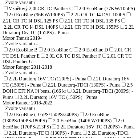
- Zvolte variantu -
Vznětový 2,0l CR TC Panther C
2.0 EcoBlue (77KW/105PS)
2.0 EcoBlue (96KW/130PS)
2.2L CR TC I4 DSL 100PS
2.2L CR TC I4 DSL 125 PS
2.2L CR TC I4 DSL 135 PS
2.2L CR TC I4 DSL 140PS
2.2L CR TC I4 DSL 155PS
2.2L
Duratorq 16v TC (155PS) - Puma
Motor Transit 2019-
- Zvolte variantu -
2.0 EcoBlue B
2.0 EcoBlue C
2.0 EcoBlue D
2.0L CR
TC DSL Panther E
2.0L CR TC DSL Panther F
2.0L CR TC
DSL Panther G
Motor Ranger 2011-2018
- Zvolte variantu -
2.2L Duratorq 16V TC (120PS) - Puma
2.2L Duratorq 16V
TC (150PS) - Puma
2.2L Duratorq-TDCi (130PS) - Puma
2.5
DOHC EFI NA I4 benz. (166 k)
3.2L Duratorq-TDCi (200PS) -
Puma
2.2L Duratorq 16V TC (150PS) - Puma
Motor Ranger 2018-2022
- Zvolte variantu -
2.0 EcoBlue (105PS/150PS/240PS)
2.0 EcoBlue
(130PS/150PS/180PS)
2.0 EcoBlue (140KW/190PS)
2.0
EcoBlue (170PS/213PS)
2.2L Duratorq 16V TC (120PS) - Puma
2.2L Duratorq-TDCi (130PS) - Puma
2.2L Duratorq-TDCi