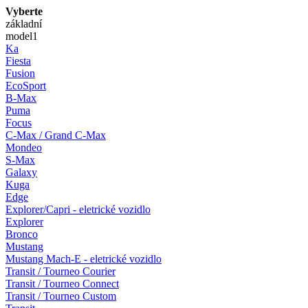
Vyberte
základní
model
1
Ka
Fiesta
Fusion
EcoSport
B-Max
Puma
Focus
C-Max / Grand C-Max
Mondeo
S-Max
Galaxy
Kuga
Edge
Explorer/Capri - eletrické vozidlo
Explorer
Bronco
Mustang
Mustang Mach-E - eletrické vozidlo
Transit / Tourneo Courier
Transit / Tourneo Connect
Transit / Tourneo Custom