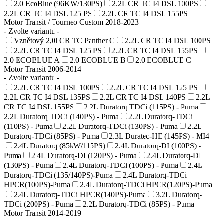
2.0 EcoBlue (96KW/130PS)
2.2L CR TC I4 DSL 100PS
2.2L CR TC I4 DSL 125 PS
2.2L CR TC I4 DSL 155PS
Motor Transit / Tourneo Custom 2018-2023
- Zvolte variantu -
Vznětový 2,0l CR TC Panther C
2.2L CR TC I4 DSL 100PS
2.2L CR TC I4 DSL 125 PS
2.2L CR TC I4 DSL 155PS
2.0 ECOBLUE A
2.0 ECOBLUE B
2.0 ECOBLUE C
Motor Transit 2006-2014
- Zvolte variantu -
2.2L CR TC I4 DSL 100PS
2.2L CR TC I4 DSL 125 PS
2.2L CR TC I4 DSL 135PS
2.2L CR TC I4 DSL 140PS
2.2L
CR TC I4 DSL 155PS
2.2L Duratorq TDCi (115PS) - Puma
2.2L Duratorq TDCi (140PS) - Puma
2.2L Duratorq-TDCi
(110PS) - Puma
2.2L Duratorq-TDCi (130PS) - Puma
2.2L
Duratorq-TDCi (85PS) - Puma
2.3L Duratec-HE (145PS) - MI4
2.4L Duratorq (85kW/115PS)
2.4L Duratorq-DI (100PS) -
Puma
2.4L Duratorq-DI (120PS) - Puma
2.4L Duratorq-DI
(130PS) - Puma
2.4L Duratorq-TDCi (100PS) - Puma
2.4L
Duratorq-TDCi (135/140PS)-Puma
2.4L Duratorq-TDCi
HPCR(100PS)-Puma
2.4L Duratorq-TDCi HPCR(120PS)-Puma
2.4L Duratorq-TDCi HPCR(140PS)-Puma
3.2L Duratorq-
TDCi (200PS) - Puma
2.2L Duratorq-TDCi (85PS) - Puma
Motor Transit 2014-2019