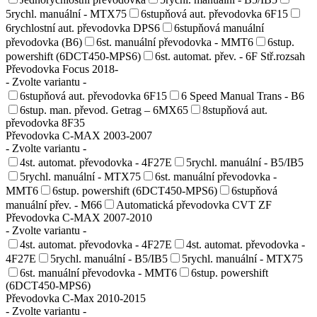
5rychl. manuální - MTX75
6stupňová aut. převodovka 6F15
6rychlostní aut. převodovka DPS6
6stupňová manuální
převodovka (B6)
6st. manuální převodovka - MMT6
6stup.
powershift (6DCT450-MPS6)
6st. automat. přev. - 6F Stř.rozsah
Převodovka Focus 2018-
- Zvolte variantu -
6stupňová aut. převodovka 6F15
6 Speed Manual Trans - B6
6stup. man. převod. Getrag – 6MX65
8stupňová aut.
převodovka 8F35
Převodovka C-MAX 2003-2007
- Zvolte variantu -
4st. automat. převodovka - 4F27E
5rychl. manuální - B5/IB5
5rychl. manuální - MTX75
6st. manuální převodovka -
MMT6
6stup. powershift (6DCT450-MPS6)
6stupňová
manuální přev. - M66
Automatická převodovka CVT ZF
Převodovka C-MAX 2007-2010
- Zvolte variantu -
4st. automat. převodovka - 4F27E
4st. automat. převodovka -
4F27E
5rychl. manuální - B5/IB5
5rychl. manuální - MTX75
6st. manuální převodovka - MMT6
6stup. powershift
(6DCT450-MPS6)
Převodovka C-Max 2010-2015
- Zvolte variantu -