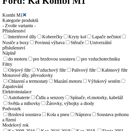
Ford:
Ka Kombi M1
Kombi M1
Kategorie produktů
- Zvolte variantu -
Příslušenství
Interiérové díly
Koberečky
Kryty kol
Lapače nečistot
Nosiče a boxy
Povinná výbava
Stěrače
Univerzální
příslušenství
Náplně
do motoru
pro brzdovou soustavu
pro vzduchotechniku
Filtry
Olejový filtr
Vzduchový filtr
Palivový filtr
Kabinový filtr
Motorové díly, převodovky
Chlazení a termostaty
Mazání motoru
Výfukový sestém
Zapalování
Elektroinstalace
Autobaterie
Čidla a senzory
Spínače, el.motorky, kabeláž
Světla a mlhovky
Žárovky, výbojky a diody
Podvozek
Brzdová soustava
Kola a pneu
Náprava
Soustava pohonu
a řízení
Modelový rok
Ka 2008-2016
Ka+ 2016-2018
Ka+ 2018-
Fiesta 2001-