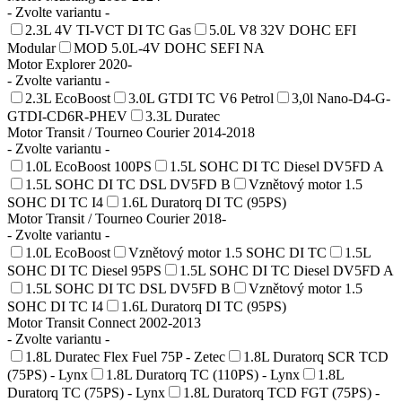
- Zvolte variantu -
2.3L 4V TI-VCT DI TC Gas
5.0L V8 32V DOHC EFI
Modular
MOD 5.0L-4V DOHC SEFI NA
Motor Explorer 2020-
- Zvolte variantu -
2.3L EcoBoost
3.0L GTDI TC V6 Petrol
3,0l Nano-D4-G-
GTDI-CD6R-PHEV
3.3L Duratec
Motor Transit / Tourneo Courier 2014-2018
- Zvolte variantu -
1.0L EcoBoost 100PS
1.5L SOHC DI TC Diesel DV5FD A
1.5L SOHC DI TC DSL DV5FD B
Vznětový motor 1.5
SOHC DI TC I4
1.6L Duratorq DI TC (95PS)
Motor Transit / Tourneo Courier 2018-
- Zvolte variantu -
1.0L EcoBoost
Vznětový motor 1.5 SOHC DI TC
1.5L
SOHC DI TC Diesel 95PS
1.5L SOHC DI TC Diesel DV5FD A
1.5L SOHC DI TC DSL DV5FD B
Vznětový motor 1.5
SOHC DI TC I4
1.6L Duratorq DI TC (95PS)
Motor Transit Connect 2002-2013
- Zvolte variantu -
1.8L Duratec Flex Fuel 75P - Zetec
1.8L Duratorq SCR TCD
(75PS) - Lynx
1.8L Duratorq TC (110PS) - Lynx
1.8L
Duratorq TC (75PS) - Lynx
1.8L Duratorq TCD FGT (75PS) -