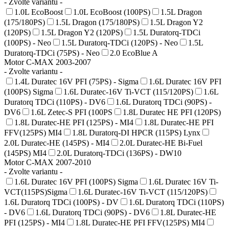
- Zvolte variantu -
1.0L EcoBoost
1.0L EcoBoost (100PS)
1.5L Dragon
(175/180PS)
1.5L Dragon (175/180PS)
1.5L Dragon Y2
(120PS)
1.5L Dragon Y2 (120PS)
1.5L Duratorq-TDCi
(100PS) - Neo
1.5L Duratorq-TDCi (120PS) - Neo
1.5L
Duratorq-TDCi (75PS) - Neo
2.0 EcoBlue A
Motor C-MAX 2003-2007
- Zvolte variantu -
1.4L Duratec 16V PFI (75PS) - Sigma
1.6L Duratec 16V PFI
(100PS) Sigma
1.6L Duratec-16V Ti-VCT (115/120PS)
1.6L
Duratorq TDCi (110PS) - DV6
1.6L Duratorq TDCi (90PS) -
DV6
1.6L Zetec-S PFI (100PS
1.8L Duratec HE PFI (120PS)
1.8L Duratec-HE PFI (125PS) - MI4
1.8L Duratec-HE PFI
FFV(125PS) MI4
1.8L Duratorq-DI HPCR (115PS) Lynx
2.0L Duratec-HE (145PS) - MI4
2.0L Duratec-HE Bi-Fuel
(145PS) MI4
2.0L Duratorq-TDCi (136PS) - DW10
Motor C-MAX 2007-2010
- Zvolte variantu -
1.6L Duratec 16V PFI (100PS) Sigma
1.6L Duratec 16V Ti-
VCT(115PS)Sigma
1.6L Duratec-16V Ti-VCT (115/120PS)
1.6L Duratorq TDCi (100PS) - DV
1.6L Duratorq TDCi (110PS)
- DV6
1.6L Duratorq TDCi (90PS) - DV6
1.8L Duratec-HE
PFI (125PS) - MI4
1.8L Duratec-HE PFI FFV(125PS) MI4