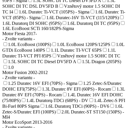
95PS - Sigma
1.5L SOHC DI TC Diesel DV5FD A
1.5L
SOHC DI TC DSL DV5FD B
Vznětový motor 1.5 SOHC DI
TC I4
1.6L Duratec Ti-VCT (105PS) - Sigma
1.6L Duratec Ti-
VCT (85PS) - Sigma
1.6L Duratec-16V Ti-VCT (115/120PS)
1.6L Duratorq DI SOHC (95PS)
1.6L Duratorq DI TC (95PS)
1.6L EcoBoost SCTi 160/182PS-Sigma
Motor Fiesta 2017-
- Zvolte variantu -
1.0L EcoBoost (100PS)
1.0L EcoBoost 120PS/125PS
1.0L
GTDi EcoBoost 140PS
1.1L Duratec TI-VCT 65PS
1.1L
Duratec TI-VCT PFI 85PS
Vznětový motor 1.5 SOHC DI TC
1.5L SOHC DI TC Diesel DV5FD A
1.5L Dragon (205PS)
1.0
Motor Fusion 2002-2012
- Zvolte variantu -
1.25 Duratec 16V EFI (70PS) - Sigma
1.25 Zetec-S/Duratec
DOHC EFI(75PS)
1.3L Duratec 8V EFI (60PS) - Rocam
1.3L
Duratec 8V EFI (70PS) - Rocam
1.4L Duratec 16V EFI DOHC
(75/80PS)
1.4L Duratorq-TDCi (68PS) - DV
1.4L Zetec-S PFI
Bi-Fuel 80PS Sigma
1.6L Duratorq TDCi (90PS) - DV6
1.6L
Zetec-S/Duratec EFI (100PS)
2.0L Duratec-ST ST150 (150PS) -
MI4
Motor EcoSport 2013-2016
- Zvolte variantu -