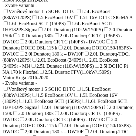
- Zvolte variantu -
Vznětový motor 1.5 SOHC DI TC
1.5L EcoBoost
(88kW/120PS)
1.5 EcoBoost 16V
1.5L 16V DI TC SIGMA A
1.6L EcoBoost SCTi (150PS)
1.6L EcoBoost SCTi
160/182PS-Sigma
2.0L Duratorq (110kW/150PS)
2.0 Duratorq
150k
2.0 Duratorq 180k
2.0L Duratorq CR TC (136PS) -
DW10C
2.0L Duratorq CR TC (140PS) - DW10C
2.0
Duratorq DOHC DSL 115 k
2.0L Duratorq DOHC(150/163PS)-
DW10C
2,0l Duratorq 180 k – DW10F
2.0L Duratorq-TDCi
(88kW/120PS)
2.0L EcoBoost (240PS)
2.0L EcoBoost
(240PS) - MI4
2.5L Duratec (110kW/150PS)
2,5l DOHC Pi
NA 170 k Flexfuel
2.5L Duratec FFV(110kW/150PS)
Motor Kuga 2016-2020
- Zvolte variantu -
Vznětový motor 1.5 SOHC DI TC
1.5L EcoBoost
(88kW/120PS)
1.5 EcoBoost 16V
1.5L EcoBoost 16V
(180PS)
1.6L EcoBoost SCTi (150PS)
1.6L EcoBoost SCTi
160/182PS-Sigma
2.0L Duratorq (110kW/150PS)
2.0 Duratorq
150k
2.0 Duratorq 180k
2.0L Duratorq CR TC (136PS) -
DW10C
2.0L Duratorq CR TC (140PS) - DW10C
2.0
Duratorq DOHC DSL 115 k
2.0L Duratorq DOHC(150/163PS)-
DW10C
2,0l Duratorq 180 k – DW10F
2.0L Duratorq-TDCi