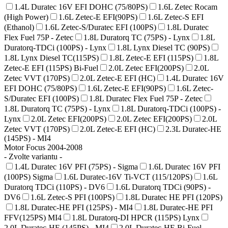
1.4L Duratec 16V EFI DOHC (75/80PS)
1.6L Zetec Rocam
(High Power)
1.6L Zetec-E EFI(90PS)
1.6L Zetec-S EFI
(Ethanol)
1.6L Zetec-S/Duratec EFI (100PS)
1.8L Duratec
Flex Fuel 75P - Zetec
1.8L Duratorq TC (75PS) - Lynx
1.8L
Duratorq-TDCi (100PS) - Lynx
1.8L Lynx Diesel TC (90PS)
1.8L Lynx Diesel TC(115PS)
1.8L Zetec-E EFI (115PS)
1.8L
Zetec-E EFI (115PS) Bi-Fuel
2.0L Zetec EFI(200PS)
2.0L
Zetec VVT (170PS)
2.0L Zetec-E EFI (HC)
1.4L Duratec 16V
EFI DOHC (75/80PS)
1.6L Zetec-E EFI(90PS)
1.6L Zetec-
S/Duratec EFI (100PS)
1.8L Duratec Flex Fuel 75P - Zetec
1.8L Duratorq TC (75PS) - Lynx
1.8L Duratorq-TDCi (100PS) -
Lynx
2.0L Zetec EFI(200PS)
2.0L Zetec EFI(200PS)
2.0L
Zetec VVT (170PS)
2.0L Zetec-E EFI (HC)
2.3L Duratec-HE
(145PS) - MI4
Motor Focus 2004-2008
- Zvolte variantu -
1.4L Duratec 16V PFI (75PS) - Sigma
1.6L Duratec 16V PFI
(100PS) Sigma
1.6L Duratec-16V Ti-VCT (115/120PS)
1.6L
Duratorq TDCi (110PS) - DV6
1.6L Duratorq TDCi (90PS) -
DV6
1.6L Zetec-S PFI (100PS)
1.8L Duratec HE PFI (120PS)
1.8L Duratec-HE PFI (125PS) - MI4
1.8L Duratec-HE PFI
FFV(125PS) MI4
1.8L Duratorq-DI HPCR (115PS) Lynx
2.0L Duratec-HE (145PS) - MI4
2.0L Duratec-HE Bi-Fuel