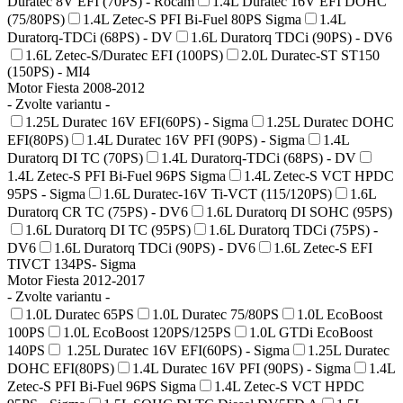
Duratec 8V EFI (70PS) - Rocam
1.4L Duratec 16V EFI DOHC
(75/80PS)
1.4L Zetec-S PFI Bi-Fuel 80PS Sigma
1.4L
Duratorq-TDCi (68PS) - DV
1.6L Duratorq TDCi (90PS) - DV6
1.6L Zetec-S/Duratec EFI (100PS)
2.0L Duratec-ST ST150
(150PS) - MI4
Motor Fiesta 2008-2012
- Zvolte variantu -
1.25L Duratec 16V EFI(60PS) - Sigma
1.25L Duratec DOHC
EFI(80PS)
1.4L Duratec 16V PFI (90PS) - Sigma
1.4L
Duratorq DI TC (70PS)
1.4L Duratorq-TDCi (68PS) - DV
1.4L Zetec-S PFI Bi-Fuel 96PS Sigma
1.4L Zetec-S VCT HPDC
95PS - Sigma
1.6L Duratec-16V Ti-VCT (115/120PS)
1.6L
Duratorq CR TC (75PS) - DV6
1.6L Duratorq DI SOHC (95PS)
1.6L Duratorq DI TC (95PS)
1.6L Duratorq TDCi (75PS) -
DV6
1.6L Duratorq TDCi (90PS) - DV6
1.6L Zetec-S EFI
TIVCT 134PS- Sigma
Motor Fiesta 2012-2017
- Zvolte variantu -
1.0L Duratec 65PS
1.0L Duratec 75/80PS
1.0L EcoBoost
100PS
1.0L EcoBoost 120PS/125PS
1.0L GTDi EcoBoost
140PS
1.25L Duratec 16V EFI(60PS) - Sigma
1.25L Duratec
DOHC EFI(80PS)
1.4L Duratec 16V PFI (90PS) - Sigma
1.4L
Zetec-S PFI Bi-Fuel 96PS Sigma
1.4L Zetec-S VCT HPDC