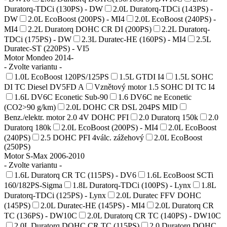
Duratorq-TDCi (130PS) - DW
2.0L Duratorq-TDCi (143PS) -
DW
2.0L EcoBoost (200PS) - MI4
2.0L EcoBoost (240PS) -
MI4
2.2L Duratorq DOHC CR DI (200PS)
2.2L Duratorq-
TDCi (175PS) - DW
2.3L Duratec-HE (160PS) - MI4
2.5L
Duratec-ST (220PS) - VI5
Motor Mondeo 2014-
- Zvolte variantu -
1.0L EcoBoost 120PS/125PS
1.5L GTDI I4
1.5L SOHC
DI TC Diesel DV5FD A
Vznětový motor 1.5 SOHC DI TC I4
1.6L DV6C Econetic Sub-90
1.6 DV6C ne Econetic
(CO2>90 g/km)
2.0L DOHC CR DSL 204PS MID
Benz./elektr. motor 2.0 4V DOHC PFI
2.0 Duratorq 150k
2.0
Duratorq 180k
2.0L EcoBoost (200PS) - MI4
2.0L EcoBoost
(240PS)
2.5 DOHC PFI 4válc. zážehový
2.0L EcoBoost
(250PS)
Motor S-Max 2006-2010
- Zvolte variantu -
1.6L Duratorq CR TC (115PS) - DV6
1.6L EcoBoost SCTi
160/182PS-Sigma
1.8L Duratorq-TDCi (100PS) - Lynx
1.8L
Duratorq-TDCi (125PS) - Lynx
2.0L Duratec FFV DOHC
(145PS)
2.0L Duratec-HE (145PS) - MI4
2.0L Duratorq CR
TC (136PS) - DW10C
2.0L Duratorq CR TC (140PS) - DW10C
2.0L Duratorq DOHC CR TC (115PS)
2.0 Duratorq DOHC