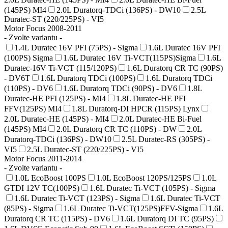
(145PS) MI4
2.0L Duratorq-TDCi (136PS) - DW10
2.5L
Duratec-ST (220/225PS) - VI5
Motor Focus 2008-2011
- Zvolte variantu -
1.4L Duratec 16V PFI (75PS) - Sigma
1.6L Duratec 16V PFI
(100PS) Sigma
1.6L Duratec 16V Ti-VCT(115PS)Sigma
1.6L
Duratec-16V Ti-VCT (115/120PS)
1.6L Duratorq CR TC (90PS)
- DV6T
1.6L Duratorq TDCi (100PS)
1.6L Duratorq TDCi
(110PS) - DV6
1.6L Duratorq TDCi (90PS) - DV6
1.8L
Duratec-HE PFI (125PS) - MI4
1.8L Duratec-HE PFI
FFV(125PS) MI4
1.8L Duratorq-DI HPCR (115PS) Lynx
2.0L Duratec-HE (145PS) - MI4
2.0L Duratec-HE Bi-Fuel
(145PS) MI4
2.0L Duratorq CR TC (110PS) - DW
2.0L
Duratorq-TDCi (136PS) - DW10
2.5L Duratec-RS (305PS) -
VI5
2.5L Duratec-ST (220/225PS) - VI5
Motor Focus 2011-2014
- Zvolte variantu -
1.0L EcoBoost 100PS
1.0L EcoBoost 120PS/125PS
1.0L
GTDI 12V TC(100PS)
1.6L Duratec Ti-VCT (105PS) - Sigma
1.6L Duratec Ti-VCT (123PS) - Sigma
1.6L Duratec Ti-VCT
(85PS) - Sigma
1.6L Duratec Ti-VCT(125PS)FFV-Sigma
1.6L
Duratorq CR TC (115PS) - DV6
1.6L Duratorq DI TC (95PS)