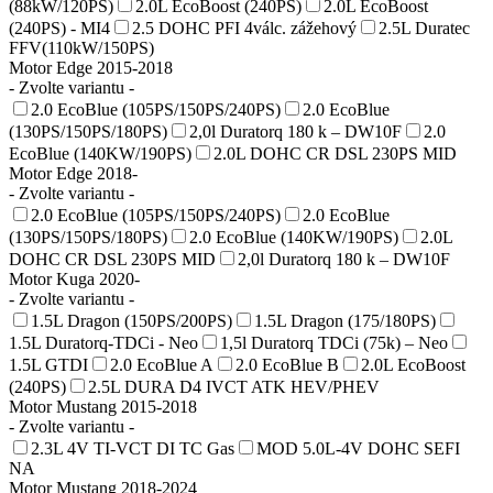
(88kW/120PS)
2.0L EcoBoost (240PS)
2.0L EcoBoost
(240PS) - MI4
2.5 DOHC PFI 4válc. zážehový
2.5L Duratec
FFV(110kW/150PS)
Motor Edge 2015-2018
- Zvolte variantu -
2.0 EcoBlue (105PS/150PS/240PS)
2.0 EcoBlue
(130PS/150PS/180PS)
2,0l Duratorq 180 k – DW10F
2.0
EcoBlue (140KW/190PS)
2.0L DOHC CR DSL 230PS MID
Motor Edge 2018-
- Zvolte variantu -
2.0 EcoBlue (105PS/150PS/240PS)
2.0 EcoBlue
(130PS/150PS/180PS)
2.0 EcoBlue (140KW/190PS)
2.0L
DOHC CR DSL 230PS MID
2,0l Duratorq 180 k – DW10F
Motor Kuga 2020-
- Zvolte variantu -
1.5L Dragon (150PS/200PS)
1.5L Dragon (175/180PS)
1.5L Duratorq-TDCi - Neo
1,5l Duratorq TDCi (75k) – Neo
1.5L GTDI
2.0 EcoBlue A
2.0 EcoBlue B
2.0L EcoBoost
(240PS)
2.5L DURA D4 IVCT ATK HEV/PHEV
Motor Mustang 2015-2018
- Zvolte variantu -
2.3L 4V TI-VCT DI TC Gas
MOD 5.0L-4V DOHC SEFI
NA
Motor Mustang 2018-2024