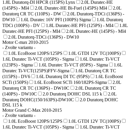
1.8L Duratorq-DI HPCR (115PS) Lynx
2.0L Duratec-HE
(145PS) - MI4
2.0L Duratec-HE Bi-Fuel (145PS) MI4
2.0L
Duratorq CR TC (110PS) - DW
2.0L Duratorq-TDCi (136PS) -
DW10
1.6L Duratec 16V PFI (100PS) Sigma
1.6L Duratorq
TDCi (100PS) - DV
1.8L Duratec-HE PFI (125PS) - MI4
1.8L
Duratec-HE PFI (125PS) - MI4
2.0L Duratec-HE (145PS) - MI4
2.0L Duratorq-TDCi (136PS) - DW10
Motor C-max 2010-2015
- Zvolte variantu -
1.0L EcoBoost 120PS/125PS
1.0L GTDI 12V TC(100PS)
1.6L Duratec Ti-VCT (105PS) - Sigma
1.6L Duratec Ti-VCT
(123PS) - Sigma
1.6L Duratec Ti-VCT (85PS) - Sigma
1.6L
Duratec Ti-VCT(125PS)FFV-Sigma
1.6L Duratorq CR TC
(115PS) - DV6
1.6L Duratorq DI TC (95PS)
1.6L EcoBoost
SCTi (150PS)
1.6L EcoBoost SCTi 160/182PS-Sigma
2.0L
Duratorq CR TC (136PS) - DW10C
2.0L Duratorq CR TC
(140PS) - DW10C
2.0 Duratorq DOHC DSL 115 k
2.0L
Duratorq DOHC(150/163PS)-DW10C
2.0 Duratorq DOHC
DSL 115 k
Motor Grand C-Max 2010-2015
- Zvolte variantu -
1.0L EcoBoost 120PS/125PS
1.0L GTDI 12V TC(100PS)
1.6L Duratec Ti-VCT (105PS) - Sigma
1.6L Duratec Ti-VCT