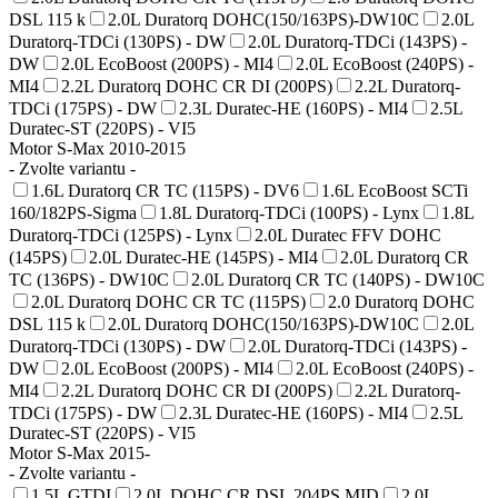
DSL 115 k
2.0L Duratorq DOHC(150/163PS)-DW10C
2.0L
Duratorq-TDCi (130PS) - DW
2.0L Duratorq-TDCi (143PS) -
DW
2.0L EcoBoost (200PS) - MI4
2.0L EcoBoost (240PS) -
MI4
2.2L Duratorq DOHC CR DI (200PS)
2.2L Duratorq-
TDCi (175PS) - DW
2.3L Duratec-HE (160PS) - MI4
2.5L
Duratec-ST (220PS) - VI5
Motor S-Max 2010-2015
- Zvolte variantu -
1.6L Duratorq CR TC (115PS) - DV6
1.6L EcoBoost SCTi
160/182PS-Sigma
1.8L Duratorq-TDCi (100PS) - Lynx
1.8L
Duratorq-TDCi (125PS) - Lynx
2.0L Duratec FFV DOHC
(145PS)
2.0L Duratec-HE (145PS) - MI4
2.0L Duratorq CR
TC (136PS) - DW10C
2.0L Duratorq CR TC (140PS) - DW10C
2.0L Duratorq DOHC CR TC (115PS)
2.0 Duratorq DOHC
DSL 115 k
2.0L Duratorq DOHC(150/163PS)-DW10C
2.0L
Duratorq-TDCi (130PS) - DW
2.0L Duratorq-TDCi (143PS) -
DW
2.0L EcoBoost (200PS) - MI4
2.0L EcoBoost (240PS) -
MI4
2.2L Duratorq DOHC CR DI (200PS)
2.2L Duratorq-
TDCi (175PS) - DW
2.3L Duratec-HE (160PS) - MI4
2.5L
Duratec-ST (220PS) - VI5
Motor S-Max 2015-
- Zvolte variantu -
1.5L GTDI
2.0L DOHC CR DSL 204PS MID
2.0L