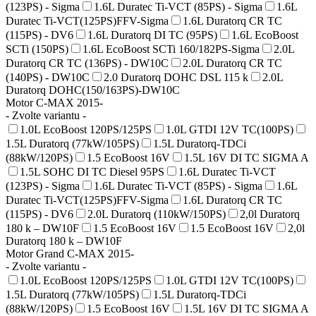
(123PS) - Sigma
1.6L Duratec Ti-VCT (85PS) - Sigma
1.6L
Duratec Ti-VCT(125PS)FFV-Sigma
1.6L Duratorq CR TC
(115PS) - DV6
1.6L Duratorq DI TC (95PS)
1.6L EcoBoost
SCTi (150PS)
1.6L EcoBoost SCTi 160/182PS-Sigma
2.0L
Duratorq CR TC (136PS) - DW10C
2.0L Duratorq CR TC
(140PS) - DW10C
2.0 Duratorq DOHC DSL 115 k
2.0L
Duratorq DOHC(150/163PS)-DW10C
Motor C-MAX 2015-
- Zvolte variantu -
1.0L EcoBoost 120PS/125PS
1.0L GTDI 12V TC(100PS)
1.5L Duratorq (77kW/105PS)
1.5L Duratorq-TDCi
(88kW/120PS)
1.5 EcoBoost 16V
1.5L 16V DI TC SIGMA A
1.5L SOHC DI TC Diesel 95PS
1.6L Duratec Ti-VCT
(123PS) - Sigma
1.6L Duratec Ti-VCT (85PS) - Sigma
1.6L
Duratec Ti-VCT(125PS)FFV-Sigma
1.6L Duratorq CR TC
(115PS) - DV6
2.0L Duratorq (110kW/150PS)
2,0l Duratorq
180 k – DW10F
1.5 EcoBoost 16V
1.5 EcoBoost 16V
2,0l
Duratorq 180 k – DW10F
Motor Grand C-MAX 2015-
- Zvolte variantu -
1.0L EcoBoost 120PS/125PS
1.0L GTDI 12V TC(100PS)
1.5L Duratorq (77kW/105PS)
1.5L Duratorq-TDCi
(88kW/120PS)
1.5 EcoBoost 16V
1.5L 16V DI TC SIGMA A