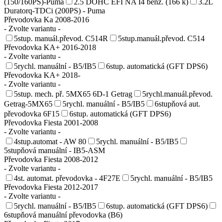
(150/160PS)-Puma
2.5 DOHC EFI NA I4 benz. (166 k)
3.2L
Duratorq-TDCi (200PS) - Puma
Převodovka Ka 2008-2016
- Zvolte variantu -
5stup. manuál.převod. C514R
5stup.manuál.převod. C514
Převodovka KA+ 2016-2018
- Zvolte variantu -
5rychl. manuální - B5/IB5
6stup. automatická (GFT DPS6)
Převodovka KA+ 2018-
- Zvolte variantu -
5stup. mech. př. 5MX65 6D-1 Getrag
5rychl.manuál.převod.
Getrag-5MX65
5rychl. manuální - B5/IB5
6stupňová aut.
převodovka 6F15
6stup. automatická (GFT DPS6)
Převodovka Fiesta 2001-2008
- Zvolte variantu -
4stup.automat - AW 80
5rychl. manuální - B5/IB5
5stupňová manuální - IB5-ASM
Převodovka Fiesta 2008-2012
- Zvolte variantu -
4st. automat. převodovka - 4F27E
5rychl. manuální - B5/IB5
Převodovka Fiesta 2012-2017
- Zvolte variantu -
5rychl. manuální - B5/IB5
6stup. automatická (GFT DPS6)
6stupňová manuální převodovka (B6)