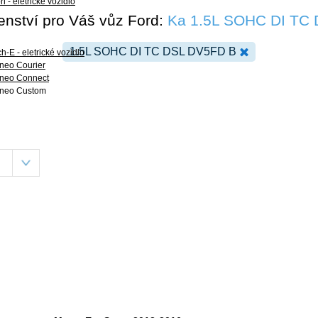
i - eletrické vozidlo
šenství pro Váš vůz Ford:
Ka 1.5L SOHC DI TC
1.5L SOHC DI TC DSL DV5FD B
-E - eletrické vozidlo
rneo Courier
urneo Connect
urneo Custom