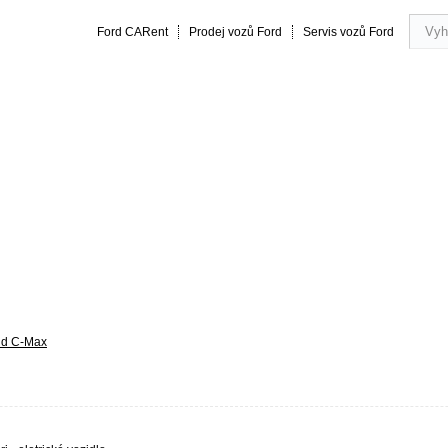
Ford CARent
Prodej vozů Ford
Servis vozů Ford
rmance
20 let zkušeností
Obsluha a servis vozu
Vše o náku
nd C-Max