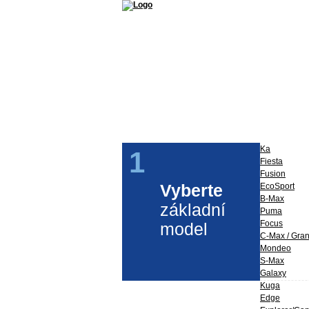
Příslušenství a díly Ford
Ford Perfo
Ka
1
Fiesta
Fusion
Vyberte
EcoSport
B-Max
základní
Puma
Focus
model
C-Max / Gra
Mondeo
S-Max
Galaxy
Kuga
Edge