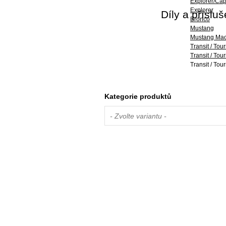
Explorer/Capr
Explorer
Díly a příslu
Bronco
Mustang
Mustang Mach
Transit / Tou
Transit / To
Transit / To
Transit
Ranger
Kategorie produktů
- Zvolte variantu -