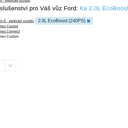
i - eletrické vozidlo
říslušenství pro Váš vůz Ford:
Ka 2.0L EcoBoos
2.0L EcoBoost (240PS)
-E - eletrické vozidlo
rneo Courier
urneo Connect
urneo Custom