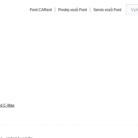
Ford CARent
Prodej vozů Ford
Servis vozů Ford
rmance
20 let zkušeností
Obsluha a servis vozu
Vše o náku
nd C-Max