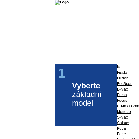
Příslušenství a díly Ford
Ford Perfo
Ka
1
Fiesta
Fusion
Vyberte
EcoSport
B-Max
základní
Puma
Focus
model
C-Max / Gra
Mondeo
S-Max
Galaxy
Kuga
Edge