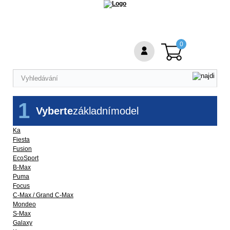
0
1
Vyberte
základní
model
Ka
Fiesta
Fusion
EcoSport
B-Max
Puma
Focus
C-Max / Grand C-Max
Mondeo
S-Max
Galaxy