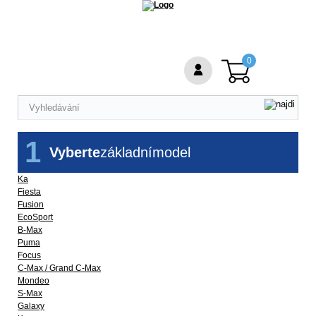
0
1
Vyberte
základní
model
Ka
Fiesta
Fusion
EcoSport
B-Max
Puma
Focus
C-Max / Grand C-Max
Mondeo
S-Max
Galaxy